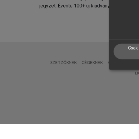
jegyzet. Évente 100+ új kiadvány.
kiadvá
Csak 
SZERZŐKNEK
CÉGEKNEK
KÖNYVTÁROSO
L
Verzió: 2.7.2