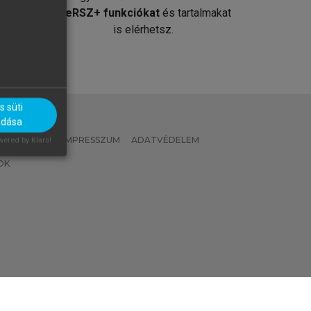
át
MeRSZ+ funkciókat
és tartalmakat
is elérhetsz.
 süti
adása
 IRÁNYELVEK
IMPRESSZUM
ADATVÉDELEM
ered by Klaro!
OK