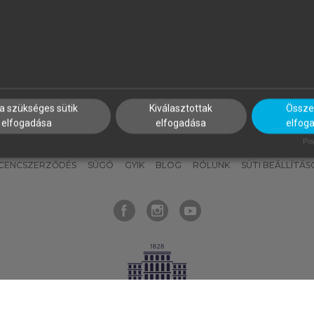
nyokat, hogy bármikor azonnal
részeket, és
készíts
saj
hozzájuk férhess!
jegyzeteket!
a szükséges sütik
Kiválasztottak
Összes
elfogadása
elfogadása
elfog
KNAK
SZERKESZTÉSI ÉS LEKTORÁLÁSI ALAPELVEK
MI – ÁLTALÁNOS
Pow
ICENCSZERZŐDÉS
SÚGÓ
GYIK
BLOG
RÓLUNK
SÜTI BEÁLLÍTÁS