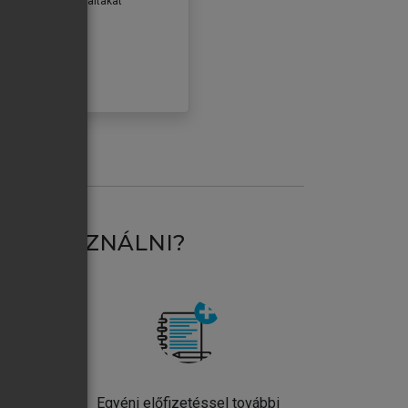
erződéseiben foglaltakat
ogadom.
ÓBÁLOM
AT HASZNÁLNI?
ntos
Egyéni előfizetéssel további