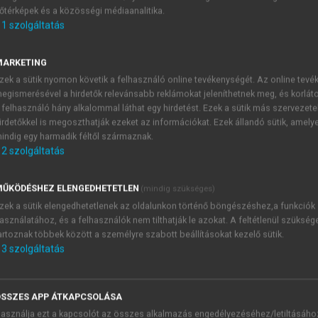
őtérképek és a közösségi médiaanalitika.
E-MAIL-CÍM
1
szolgáltatás
MARKETING
NÉV
zek a sütik nyomon követik a felhasználó online tevékenységét. Az online tev
egismerésével a hirdetők relevánsabb reklámokat jeleníthetnek meg, és korlát
 felhasználó hány alkalommal láthat egy hirdetést. Ezek a sütik más szervezete
JELSZÓ
irdetőkkel is megoszthatják ezeket az információkat. Ezek állandó sütik, amely
indig egy harmadik féltől származnak.
2
szolgáltatás
JELSZÓ ÚJRA
PÉS
ŰKÖDÉSHEZ ELENGEDHETETLEN
(mindig szükséges)
zek a sütik elengedhetetlenek az oldalunkon történő böngészéshez,a funkciók
asználatához, és a felhasználók nem tilthatják le azokat. A feltétlenül szükség
Kérek értesítést a MeRSZ új
artoznak többek között a személyre szabott beállításokat kezelő sütik.
Kérek értesítést az Akadémi
3
szolgáltatás
akcióiról.
 VAGY?
Az
Adatkezelési tájékozta
yi azonosítóval
veszem és elfogadom.
SSZES APP ÁTKAPCSOLÁSA
Az
Általános vásárlási felt
asználja ezt a kapcsolót az összes alkalmazás engedélyezéséhez/letiltásáho