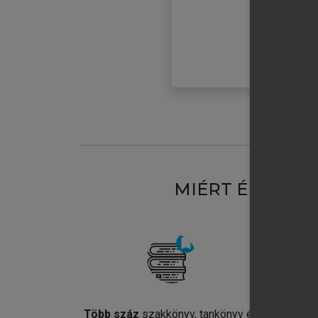
MIÉRT ÉRDEME
Több száz
szakkönyv, tankönyv és
Jel