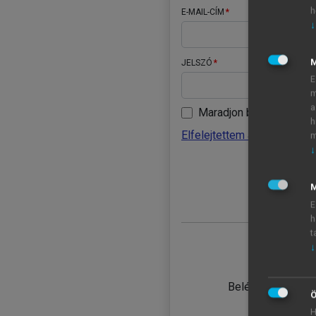
h
E-MAIL-CÍM
↓
JELSZÓ
E
m
a
Maradjon belépve
h
Elfelejtettem a jelszavamat
m
↓
BELÉ
M
E
h
t
↓
TANULÓ
Belépés intézmén
Ö
H