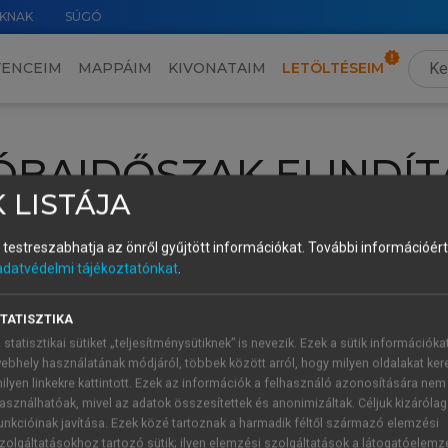
KNAK
SÚGÓ
VENCEIM
MAPPÁIM
KIVONATAIM
LETÖLTÉSEIM
ÓBAIDŐSZAK ELINDÍT
 LISTÁJA
intéséhez lépj be a saját fiókoddal, iskolai azonosítóddal vagy ú
és testreszabhatja az önről gyűjtött információkat.
További információért 
Új felhasználóként
1 óra díjmentes hozzáférésre
vagy jogosult
adatvédelmi tájékoztatónkat
.
k elindításához,
jelentkezz
be meglévő fiókoddal,
vagy hozz lé
A regisztráció után a
próbaidőszak
automatikusan
elindul.
TATISZTIKA
 statisztikai sütiket „teljesítménysütiknek” is nevezik. Ezek a sütik információka
ebhely használatának módjáról, többek között arról, hogy milyen oldalakat kere
ilyen linkekre kattintott. Ezek az információk a felhasználó azonosítására nem
ÚJ FIÓK 
ÁT FIÓKKAL
asználhatóak, mivel az adatok összesítettek és anonimizáltak. Céljuk kizáróla
1 óra díjme
unkcióinak javítása. Ezek közé tartoznak a harmadik féltől származó elemzési
zolgáltatásokhoz tartozó sütik; ilyen elemzési szolgáltatások a látogatóelemz