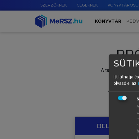
SZERZŐKNEK
CÉGEKNEK
KÖNYVTÁROSO
KÖNYVTÁR
KED
PR
SÜTIK
A tartalom megtek
Itt láthatja 
olvasd el az
A próbaidősza
S
A
w
m
BELÉPÉS SAJ
h
f
s