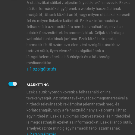
A statisztikai sütiket „teljesítménysütiknek” is nevezik. Ezek a
sütik információkat gyűjtenek a webhely használatának
módjáról, többek között arról, hogy milyen oldalakat keresett
ÚJ FIÓK LÉTREHOZÁSA
fel és milyen linkekre kattintott. Ezek az információk a
1 óra díjmentes hozzáférés
felhasználó azonosítására nem használhatóak, mivel az
adatok összesítettek és anonimizáltak. Céljuk kizárólag a
weboldal funkcióinak javítása. Ezek közé tartoznak a
E-MAIL-CÍM
harmadik féltől származó elemzési szolgáltatásokhoz
tartozó sütik; ilyen elemzési szolgáltatások a
látogatóelemzések, a hőtérképek és a közösségi
NÉV
médiaanalitika.
↓
1
szolgáltatás
JELSZÓ
MARKETING
Ezek a sütik nyomon követik a felhasználó online
tevékenységét. Az online tevékenységek megismerésével a
JELSZÓ ÚJRA
hirdetők relevánsabb reklámokat jeleníthetnek meg, és
korlátozhatják, hogy a felhasználó hány alkalommal láthat
egy hirdetést. Ezek a sütik más szervezetekkel és hirdetőkkel
is megoszthatják ezeket az információkat. Ezek állandó sütik,
Kérek értesítést a MeRSZ újdonságairól, akcióiról.
amelyek szinte mindig egy harmadik féltől származnak.
↓
2
szolgáltatás