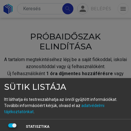
person
search
menu
BELÉPÉS
PRÓBAIDŐSZAK
ELINDÍTÁSA
A tartalom megtekintéséhez lépj be a saját fiókoddal, iskolai
azonosítóddal vagy új felhasználóként.
Új felhasználóként
1 óra díjmentes hozzáférésre
vagy
jogosult.
SÜTIK LISTÁJA
A próbaidőszak elindításához,
jelentkezz
be meglévő
fiókoddal,
vagy hozz létre új fiókot.
Itt láthatja és testreszabhatja az önről gyűjtött információkat.
További információért kérjük, olvasd el az
adatvédelmi
A regisztráció után a
próbaidőszak
automatikusan
elindul.
tájékoztatónkat
.
BELÉPÉS SAJÁT FIÓKKAL
STATISZTIKA