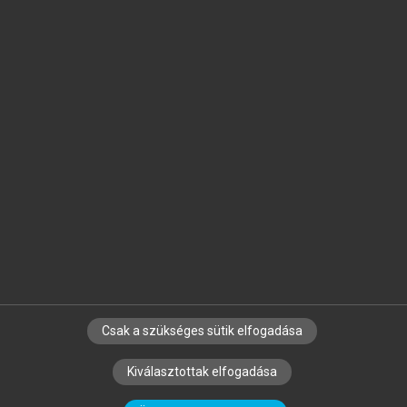
Jelöld meg a számodra fontos részeket, és
készíts
saját
jegyzeteket!
Egyéni előfizetéssel további
MeRSZ+ funkciókat
és
tartalmakat is elérhetsz.
Csak a szükséges sütik elfogadása
SZERZŐKNEK
CÉGEKNEK
KÖNYVTÁROSOKNAK
Kiválasztottak elfogadása
SZERKESZTÉSI ÉS LEKTORÁLÁSI ALAPELVEK