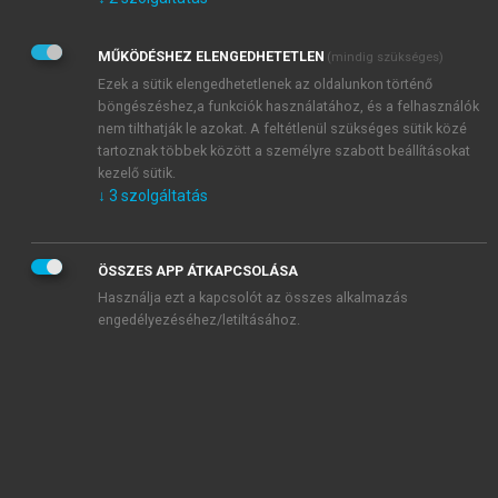
Kérek értesítést az Akadémiai Kiadó Zrt. újdonságairól,
akcióiról.
MŰKÖDÉSHEZ ELENGEDHETETLEN
(mindig szükséges)
Az
Adatkezelési tájékoztatóban
foglaltakat tudomásul
veszem és elfogadom.
Ezek a sütik elengedhetetlenek az oldalunkon történő
Az
Általános vásárlási feltételeket
, valamint a
szotar.net
és a
böngészéshez,a funkciók használatához, és a felhasználók
mersz.hu
oldalak licencszerződéseiben foglaltakat
nem tilthatják le azokat. A feltétlenül szükséges sütik közé
tudomásul veszem és elfogadom.
tartoznak többek között a személyre szabott beállításokat
kezelő sütik.
↓
3
szolgáltatás
KIPRÓBÁLOM
ÖSSZES APP ÁTKAPCSOLÁSA
Használja ezt a kapcsolót az összes alkalmazás
engedélyezéséhez/letiltásához.
MIÉRT ÉRDEMES A MERSZ ONLINE
OKOSKÖNYVTÁRAT HASZNÁLNI?