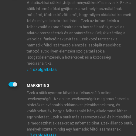
A statisztikai sütiket „teljesítménysütiknek” is nevezik. Ezek a
sütik információkat gyűjtenek a webhely használatának
módjáról, többek között arról, hogy milyen oldalakat keresett
ÚJ FIÓK LÉTREHOZÁSA
fel és milyen linkekre kattintott. Ezek az információk a
1 óra díjmentes hozzáférés
felhasználó azonosítására nem használhatóak, mivel az
adatok összesítettek és anonimizáltak. Céljuk kizárólag a
weboldal funkcióinak javítása. Ezek közé tartoznak a
E-MAIL-CÍM
harmadik féltől származó elemzési szolgáltatásokhoz
tartozó sütik; ilyen elemzési szolgáltatások a
látogatóelemzések, a hőtérképek és a közösségi
NÉV
médiaanalitika.
↓
1
szolgáltatás
JELSZÓ
MARKETING
Ezek a sütik nyomon követik a felhasználó online
tevékenységét. Az online tevékenységek megismerésével a
JELSZÓ ÚJRA
hirdetők relevánsabb reklámokat jeleníthetnek meg, és
korlátozhatják, hogy a felhasználó hány alkalommal láthat
egy hirdetést. Ezek a sütik más szervezetekkel és hirdetőkkel
is megoszthatják ezeket az információkat. Ezek állandó sütik,
Kérek értesítést a MeRSZ újdonságairól, akcióiról.
amelyek szinte mindig egy harmadik féltől származnak.
↓
2
szolgáltatás