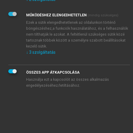
Kérek értesítést az Akadémiai Kiadó Zrt. újdonságairól,
akcióiról.
MŰKÖDÉSHEZ ELENGEDHETETLEN
(mindig szükséges)
Az
Adatkezelési tájékoztatóban
foglaltakat tudomásul
veszem és elfogadom.
Ezek a sütik elengedhetetlenek az oldalunkon történő
Az
Általános vásárlási feltételeket
, valamint a
szotar.net
és a
böngészéshez,a funkciók használatához, és a felhasználók
mersz.hu
oldalak licencszerződéseiben foglaltakat
nem tilthatják le azokat. A feltétlenül szükséges sütik közé
tudomásul veszem és elfogadom.
tartoznak többek között a személyre szabott beállításokat
kezelő sütik.
↓
3
szolgáltatás
KIPRÓBÁLOM
ÖSSZES APP ÁTKAPCSOLÁSA
Használja ezt a kapcsolót az összes alkalmazás
engedélyezéséhez/letiltásához.
MIÉRT ÉRDEMES A MERSZ ONLINE
OKOSKÖNYVTÁRAT HASZNÁLNI?