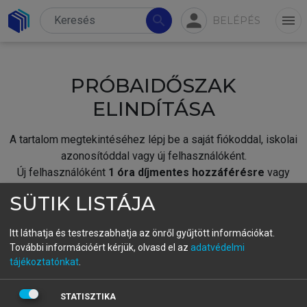
person
search
menu
BELÉPÉS
PRÓBAIDŐSZAK
ELINDÍTÁSA
A tartalom megtekintéséhez lépj be a saját fiókoddal, iskolai
azonosítóddal vagy új felhasználóként.
Új felhasználóként
1 óra díjmentes hozzáférésre
vagy
jogosult.
SÜTIK LISTÁJA
A próbaidőszak elindításához,
jelentkezz
be meglévő
fiókoddal,
vagy hozz létre új fiókot.
Itt láthatja és testreszabhatja az önről gyűjtött információkat.
További információért kérjük, olvasd el az
adatvédelmi
A regisztráció után a
próbaidőszak
automatikusan
elindul.
tájékoztatónkat
.
BELÉPÉS SAJÁT FIÓKKAL
STATISZTIKA