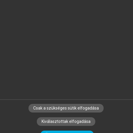
Jelöld meg a számodra fontos részeket, és
készíts
saját
jegyzeteket!
Egyéni előfizetéssel további
MeRSZ+ funkciókat
és
tartalmakat is elérhetsz.
Csak a szükséges sütik elfogadása
SZERZŐKNEK
CÉGEKNEK
KÖNYVTÁROSOKNAK
Kiválasztottak elfogadása
SZERKESZTÉSI ÉS LEKTORÁLÁSI ALAPELVEK