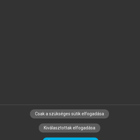
Jelöld meg a számodra fontos részeket, és
készíts
saját
jegyzeteket!
Egyéni előfizetéssel további
MeRSZ+ funkciókat
és
tartalmakat is elérhetsz.
Csak a szükséges sütik elfogadása
SZERZŐKNEK
CÉGEKNEK
KÖNYVTÁROSOKNAK
Kiválasztottak elfogadása
SZERKESZTÉSI ÉS LEKTORÁLÁSI ALAPELVEK