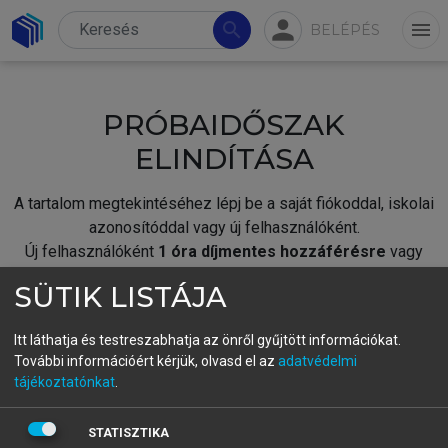
person
search
menu
BELÉPÉS
PRÓBAIDŐSZAK
ELINDÍTÁSA
A tartalom megtekintéséhez lépj be a saját fiókoddal, iskolai
azonosítóddal vagy új felhasználóként.
Új felhasználóként
1 óra díjmentes hozzáférésre
vagy
jogosult.
SÜTIK LISTÁJA
A próbaidőszak elindításához,
jelentkezz
be meglévő
fiókoddal,
vagy hozz létre új fiókot.
Itt láthatja és testreszabhatja az önről gyűjtött információkat.
További információért kérjük, olvasd el az
adatvédelmi
A regisztráció után a
próbaidőszak
automatikusan
elindul.
tájékoztatónkat
.
BELÉPÉS SAJÁT FIÓKKAL
STATISZTIKA