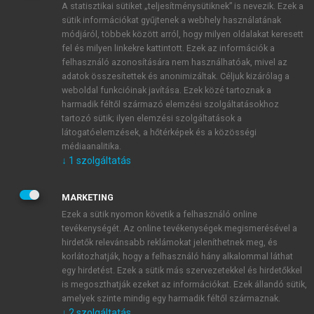
A statisztikai sütiket „teljesítménysütiknek” is nevezik. Ezek a
sütik információkat gyűjtenek a webhely használatának
módjáról, többek között arról, hogy milyen oldalakat keresett
ÚJ FIÓK LÉTREHOZÁSA
fel és milyen linkekre kattintott. Ezek az információk a
1 óra díjmentes hozzáférés
felhasználó azonosítására nem használhatóak, mivel az
adatok összesítettek és anonimizáltak. Céljuk kizárólag a
weboldal funkcióinak javítása. Ezek közé tartoznak a
E-MAIL-CÍM
harmadik féltől származó elemzési szolgáltatásokhoz
tartozó sütik; ilyen elemzési szolgáltatások a
látogatóelemzések, a hőtérképek és a közösségi
NÉV
médiaanalitika.
↓
1
szolgáltatás
JELSZÓ
MARKETING
Ezek a sütik nyomon követik a felhasználó online
tevékenységét. Az online tevékenységek megismerésével a
JELSZÓ ÚJRA
hirdetők relevánsabb reklámokat jeleníthetnek meg, és
korlátozhatják, hogy a felhasználó hány alkalommal láthat
egy hirdetést. Ezek a sütik más szervezetekkel és hirdetőkkel
is megoszthatják ezeket az információkat. Ezek állandó sütik,
Kérek értesítést a MeRSZ újdonságairól, akcióiról.
amelyek szinte mindig egy harmadik féltől származnak.
↓
2
szolgáltatás