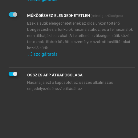
Kérek értesítést az Akadémiai Kiadó Zrt. újdonságairól,
akcióiról.
MŰKÖDÉSHEZ ELENGEDHETETLEN
(mindig szükséges)
Az
Adatkezelési tájékoztatóban
foglaltakat tudomásul
veszem és elfogadom.
Ezek a sütik elengedhetetlenek az oldalunkon történő
Az
Általános vásárlási feltételeket
, valamint a
szotar.net
és a
böngészéshez,a funkciók használatához, és a felhasználók
mersz.hu
oldalak licencszerződéseiben foglaltakat
nem tilthatják le azokat. A feltétlenül szükséges sütik közé
tudomásul veszem és elfogadom.
tartoznak többek között a személyre szabott beállításokat
kezelő sütik.
↓
3
szolgáltatás
KIPRÓBÁLOM
ÖSSZES APP ÁTKAPCSOLÁSA
Használja ezt a kapcsolót az összes alkalmazás
engedélyezéséhez/letiltásához.
MIÉRT ÉRDEMES A MERSZ ONLINE
OKOSKÖNYVTÁRAT HASZNÁLNI?