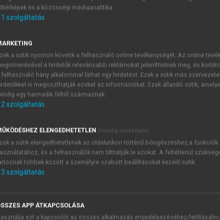
őtérképek és a közösségi médiaanalitika.
E-MAIL-CÍM
1
szolgáltatás
MARKETING
NÉV
zek a sütik nyomon követik a felhasználó online tevékenységét. Az online tev
egismerésével a hirdetők relevánsabb reklámokat jeleníthetnek meg, és korlát
 felhasználó hány alkalommal láthat egy hirdetést. Ezek a sütik más szervezete
JELSZÓ
irdetőkkel is megoszthatják ezeket az információkat. Ezek állandó sütik, amely
indig egy harmadik féltől származnak.
2
szolgáltatás
JELSZÓ ÚJRA
PÉS
ŰKÖDÉSHEZ ELENGEDHETETLEN
(mindig szükséges)
zek a sütik elengedhetetlenek az oldalunkon történő böngészéshez,a funkciók
asználatához, és a felhasználók nem tilthatják le azokat. A feltétlenül szükség
Kérek értesítést a MeRSZ új
artoznak többek között a személyre szabott beállításokat kezelő sütik.
Kérek értesítést az Akadémi
3
szolgáltatás
akcióiról.
 VAGY?
Az
Adatkezelési tájékozta
yi azonosítóval
veszem és elfogadom.
SSZES APP ÁTKAPCSOLÁSA
Az
Általános vásárlási felt
asználja ezt a kapcsolót az összes alkalmazás engedélyezéséhez/letiltásáho