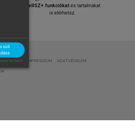
át
MeRSZ+ funkciókat
és tartalmakat
is elérhetsz.
 süti
adása
 IRÁNYELVEK
IMPRESSZUM
ADATVÉDELEM
ered by Klaro!
OK