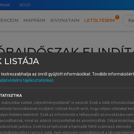
KNAK
SÚGÓ
VENCEIM
MAPPÁIM
KIVONATAIM
LETÖLTÉSEIM
ÓBAIDŐSZAK ELINDÍT
 LISTÁJA
intéséhez lépj be a saját fiókoddal, iskolai azonosítóddal vagy ú
és testreszabhatja az önről gyűjtött információkat.
További információért 
Új felhasználóként
1 óra díjmentes hozzáférésre
vagy jogosult
adatvédelmi tájékoztatónkat
.
k elindításához,
jelentkezz
be meglévő fiókoddal,
vagy hozz lé
A regisztráció után a
próbaidőszak
automatikusan
elindul.
TATISZTIKA
 statisztikai sütiket „teljesítménysütiknek” is nevezik. Ezek a sütik információka
ebhely használatának módjáról, többek között arról, hogy milyen oldalakat kere
ilyen linkekre kattintott. Ezek az információk a felhasználó azonosítására nem
ÚJ FIÓK 
ÁT FIÓKKAL
asználhatóak, mivel az adatok összesítettek és anonimizáltak. Céljuk kizáróla
1 óra díjme
unkcióinak javítása. Ezek közé tartoznak a harmadik féltől származó elemzési
zolgáltatásokhoz tartozó sütik; ilyen elemzési szolgáltatások a látogatóelemz