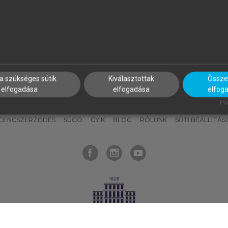
nyokat, hogy bármikor azonnal
részeket, és
készíts
saj
hozzájuk férhess!
jegyzeteket!
a szükséges sütik
Kiválasztottak
Összes
elfogadása
elfogadása
elfog
KNAK
SZERKESZTÉSI ÉS LEKTORÁLÁSI ALAPELVEK
MI – ÁLTALÁNOS
Pow
ICENCSZERZŐDÉS
SÚGÓ
GYIK
BLOG
RÓLUNK
SÜTI BEÁLLÍTÁS