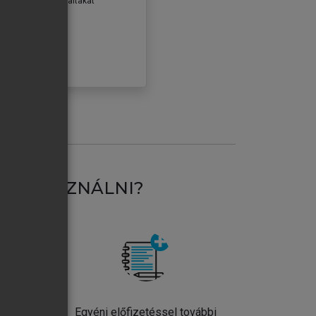
erződéseiben foglaltakat
ogadom.
ÓBÁLOM
AT HASZNÁLNI?
ntos
Egyéni előfizetéssel további