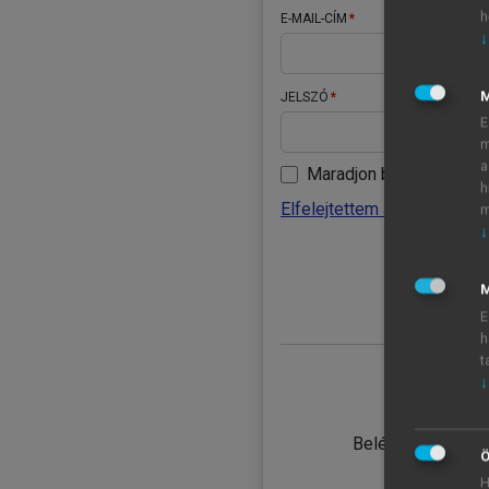
h
E-MAIL-CÍM
↓
JELSZÓ
E
m
a
Maradjon belépve
h
Elfelejtettem a jelszavamat
m
↓
BELÉ
M
E
h
t
↓
TANULÓ
Belépés intézmén
Ö
H