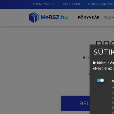
SZERZŐKNEK
CÉGEKNEK
KÖNYVTÁROSO
KÖNYVTÁR
KED
PR
SÜTIK
A tartalom megtek
Itt láthatja 
olvasd el az
A próbaidősza
S
A
w
m
BELÉPÉS SAJ
h
f
s