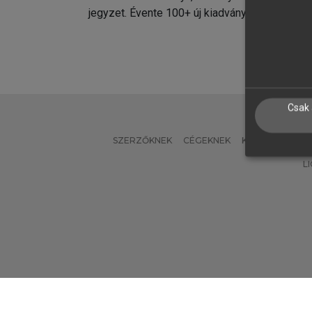
jegyzet. Évente 100+ új kiadvány.
kiadvá
Csak 
SZERZŐKNEK
CÉGEKNEK
KÖNYVTÁROSO
L
Verzió: 2.7.2