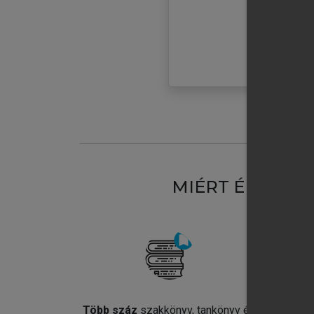
MIÉRT ÉRDEME
Több száz
szakkönyv, tankönyv és
Jel