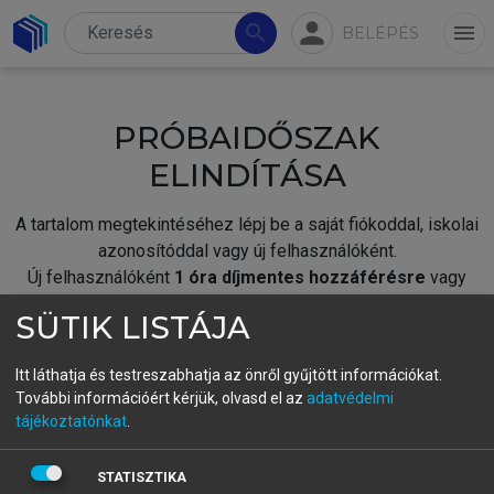
person
search
menu
BELÉPÉS
PRÓBAIDŐSZAK
ELINDÍTÁSA
A tartalom megtekintéséhez lépj be a saját fiókoddal, iskolai
azonosítóddal vagy új felhasználóként.
Új felhasználóként
1 óra díjmentes hozzáférésre
vagy
jogosult.
SÜTIK LISTÁJA
A próbaidőszak elindításához,
jelentkezz
be meglévő
fiókoddal,
vagy hozz létre új fiókot.
Itt láthatja és testreszabhatja az önről gyűjtött információkat.
További információért kérjük, olvasd el az
adatvédelmi
A regisztráció után a
próbaidőszak
automatikusan
elindul.
tájékoztatónkat
.
BELÉPÉS SAJÁT FIÓKKAL
STATISZTIKA