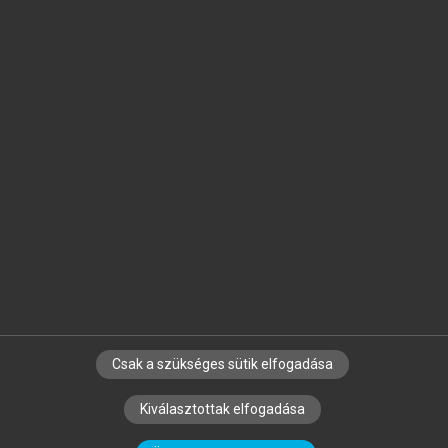
Jelöld meg a számodra fontos részeket, és
készíts
saját
jegyzeteket!
Egyéni előfizetéssel további
MeRSZ+ funkciókat
és
tartalmakat is elérhetsz.
Csak a szükséges sütik elfogadása
SZERZŐKNEK
CÉGEKNEK
KÖNYVTÁROSOKNAK
Kiválasztottak elfogadása
SZERKESZTÉSI ÉS LEKTORÁLÁSI ALAPELVEK