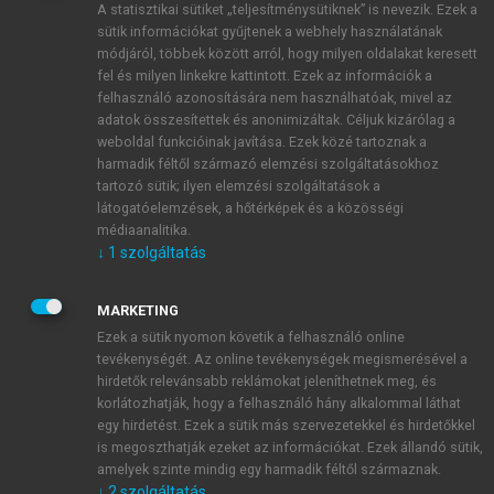
A statisztikai sütiket „teljesítménysütiknek” is nevezik. Ezek a
sütik információkat gyűjtenek a webhely használatának
módjáról, többek között arról, hogy milyen oldalakat keresett
ÚJ FIÓK LÉTREHOZÁSA
fel és milyen linkekre kattintott. Ezek az információk a
1 óra díjmentes hozzáférés
felhasználó azonosítására nem használhatóak, mivel az
adatok összesítettek és anonimizáltak. Céljuk kizárólag a
weboldal funkcióinak javítása. Ezek közé tartoznak a
E-MAIL-CÍM
harmadik féltől származó elemzési szolgáltatásokhoz
tartozó sütik; ilyen elemzési szolgáltatások a
látogatóelemzések, a hőtérképek és a közösségi
NÉV
médiaanalitika.
↓
1
szolgáltatás
JELSZÓ
MARKETING
Ezek a sütik nyomon követik a felhasználó online
tevékenységét. Az online tevékenységek megismerésével a
JELSZÓ ÚJRA
hirdetők relevánsabb reklámokat jeleníthetnek meg, és
korlátozhatják, hogy a felhasználó hány alkalommal láthat
egy hirdetést. Ezek a sütik más szervezetekkel és hirdetőkkel
is megoszthatják ezeket az információkat. Ezek állandó sütik,
Kérek értesítést a MeRSZ újdonságairól, akcióiról.
amelyek szinte mindig egy harmadik féltől származnak.
↓
2
szolgáltatás