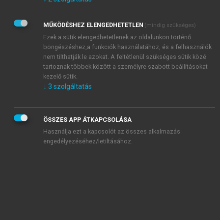
Kérek értesítést az Akadémiai Kiadó Zrt. újdonságairól,
akcióiról.
MŰKÖDÉSHEZ ELENGEDHETETLEN
(mindig szükséges)
Az
Adatkezelési tájékoztatóban
foglaltakat tudomásul
veszem és elfogadom.
Ezek a sütik elengedhetetlenek az oldalunkon történő
Az
Általános vásárlási feltételeket
, valamint a
szotar.net
és a
böngészéshez,a funkciók használatához, és a felhasználók
mersz.hu
oldalak licencszerződéseiben foglaltakat
nem tilthatják le azokat. A feltétlenül szükséges sütik közé
tudomásul veszem és elfogadom.
tartoznak többek között a személyre szabott beállításokat
kezelő sütik.
↓
3
szolgáltatás
KIPRÓBÁLOM
ÖSSZES APP ÁTKAPCSOLÁSA
Használja ezt a kapcsolót az összes alkalmazás
engedélyezéséhez/letiltásához.
MIÉRT ÉRDEMES A MERSZ ONLINE
OKOSKÖNYVTÁRAT HASZNÁLNI?