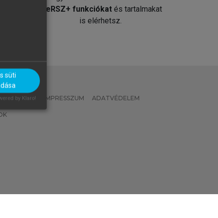
át
MeRSZ+ funkciókat
és tartalmakat
is elérhetsz.
 süti
adása
 IRÁNYELVEK
IMPRESSZUM
ADATVÉDELEM
ered by Klaro!
OK