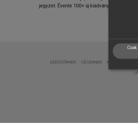
jegyzet. Évente 100+ új kiadvány.
kiadvá
Csak 
SZERZŐKNEK
CÉGEKNEK
KÖNYVTÁROSO
L
Verzió: 2.7.2