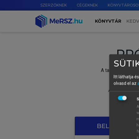
SZERZŐKNEK
CÉGEKNEK
KÖNYVTÁROSO
KÖNYVTÁR
KED
PR
SÜTIK
A tartalom megtek
Itt láthatja 
olvasd el az
A próbaidősza
S
A
w
m
BELÉPÉS SAJ
h
f
s