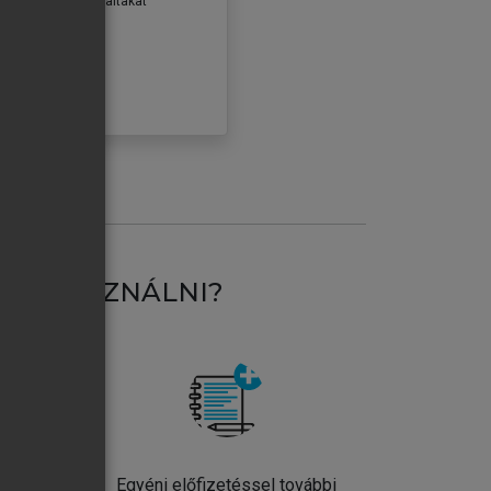
erződéseiben foglaltakat
ogadom.
ÓBÁLOM
AT HASZNÁLNI?
ntos
Egyéni előfizetéssel további