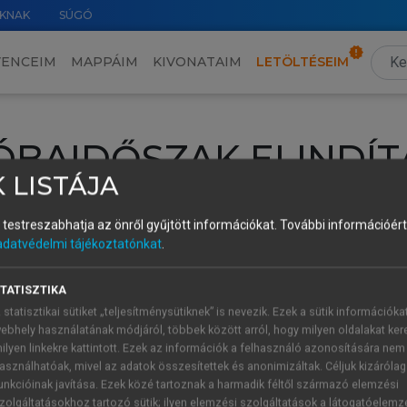
KNAK
SÚGÓ
VENCEIM
MAPPÁIM
KIVONATAIM
LETÖLTÉSEIM
ÓBAIDŐSZAK ELINDÍT
 LISTÁJA
intéséhez lépj be a saját fiókoddal, iskolai azonosítóddal vagy ú
és testreszabhatja az önről gyűjtött információkat.
További információért 
Új felhasználóként
1 óra díjmentes hozzáférésre
vagy jogosult
adatvédelmi tájékoztatónkat
.
k elindításához,
jelentkezz
be meglévő fiókoddal,
vagy hozz lé
A regisztráció után a
próbaidőszak
automatikusan
elindul.
TATISZTIKA
 statisztikai sütiket „teljesítménysütiknek” is nevezik. Ezek a sütik információka
ebhely használatának módjáról, többek között arról, hogy milyen oldalakat kere
ilyen linkekre kattintott. Ezek az információk a felhasználó azonosítására nem
ÚJ FIÓK 
ÁT FIÓKKAL
asználhatóak, mivel az adatok összesítettek és anonimizáltak. Céljuk kizáróla
1 óra díjme
unkcióinak javítása. Ezek közé tartoznak a harmadik féltől származó elemzési
zolgáltatásokhoz tartozó sütik; ilyen elemzési szolgáltatások a látogatóelemz