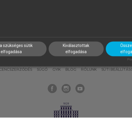
nyokat, hogy bármikor azonnal
részeket, és
készíts
saj
hozzájuk férhess!
jegyzeteket!
a szükséges sütik
Kiválasztottak
Összes
elfogadása
elfogadása
elfog
KNAK
SZERKESZTÉSI ÉS LEKTORÁLÁSI ALAPELVEK
MI – ÁLTALÁNOS
Pow
ICENCSZERZŐDÉS
SÚGÓ
GYIK
BLOG
RÓLUNK
SÜTI BEÁLLÍTÁS