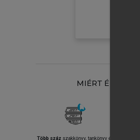
MIÉRT ÉRDEME
Több száz
szakkönyv, tankönyv és
Jel