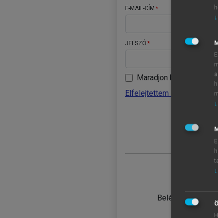
h
E-MAIL-CÍM
↓
JELSZÓ
E
m
a
Maradjon belépve
h
Elfelejtettem a jelszavamat
m
↓
BELÉ
M
E
h
t
↓
TANULÓ
Belépés intézmén
Ö
H