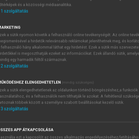
őtérképek és a közösségi médiaanalitika.
E-MAIL-CÍM
1
szolgáltatás
MARKETING
NÉV
zek a sütik nyomon követik a felhasználó online tevékenységét. Az online tev
egismerésével a hirdetők relevánsabb reklámokat jeleníthetnek meg, és korlát
 felhasználó hány alkalommal láthat egy hirdetést. Ezek a sütik más szervezete
JELSZÓ
irdetőkkel is megoszthatják ezeket az információkat. Ezek állandó sütik, amely
indig egy harmadik féltől származnak.
2
szolgáltatás
JELSZÓ ÚJRA
PÉS
ŰKÖDÉSHEZ ELENGEDHETETLEN
(mindig szükséges)
zek a sütik elengedhetetlenek az oldalunkon történő böngészéshez,a funkciók
asználatához, és a felhasználók nem tilthatják le azokat. A feltétlenül szükség
Kérek értesítést a MeRSZ új
artoznak többek között a személyre szabott beállításokat kezelő sütik.
Kérek értesítést az Akadémi
3
szolgáltatás
akcióiról.
 VAGY?
Az
Adatkezelési tájékozta
yi azonosítóval
veszem és elfogadom.
SSZES APP ÁTKAPCSOLÁSA
Az
Általános vásárlási felt
asználja ezt a kapcsolót az összes alkalmazás engedélyezéséhez/letiltásáho