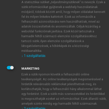
A statisztikai sütiket „teljesítménysütiknek” is nevezik. Ezek a
sütik információkat gyűjtenek a webhely használatának
módjáról, többek között arról, hogy milyen oldalakat keresett
ÚJ FIÓK LÉTREHOZÁSA
fel és milyen linkekre kattintott. Ezek az információk a
1 óra díjmentes hozzáférés
felhasználó azonosítására nem használhatóak, mivel az
adatok összesítettek és anonimizáltak. Céljuk kizárólag a
weboldal funkcióinak javítása. Ezek közé tartoznak a
E-MAIL-CÍM
harmadik féltől származó elemzési szolgáltatásokhoz
tartozó sütik; ilyen elemzési szolgáltatások a
látogatóelemzések, a hőtérképek és a közösségi
NÉV
médiaanalitika.
↓
1
szolgáltatás
JELSZÓ
MARKETING
Ezek a sütik nyomon követik a felhasználó online
tevékenységét. Az online tevékenységek megismerésével a
JELSZÓ ÚJRA
hirdetők relevánsabb reklámokat jeleníthetnek meg, és
korlátozhatják, hogy a felhasználó hány alkalommal láthat
egy hirdetést. Ezek a sütik más szervezetekkel és hirdetőkkel
is megoszthatják ezeket az információkat. Ezek állandó sütik,
Kérek értesítést a MeRSZ újdonságairól, akcióiról.
amelyek szinte mindig egy harmadik féltől származnak.
↓
2
szolgáltatás