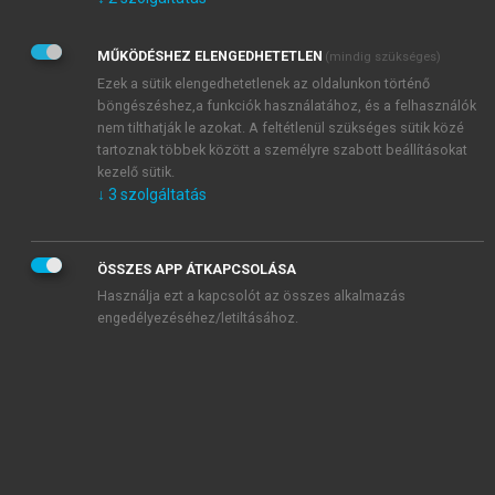
Kérek értesítést az Akadémiai Kiadó Zrt. újdonságairól,
akcióiról.
MŰKÖDÉSHEZ ELENGEDHETETLEN
(mindig szükséges)
Az
Adatkezelési tájékoztatóban
foglaltakat tudomásul
veszem és elfogadom.
Ezek a sütik elengedhetetlenek az oldalunkon történő
Az
Általános vásárlási feltételeket
, valamint a
szotar.net
és a
böngészéshez,a funkciók használatához, és a felhasználók
mersz.hu
oldalak licencszerződéseiben foglaltakat
nem tilthatják le azokat. A feltétlenül szükséges sütik közé
tudomásul veszem és elfogadom.
tartoznak többek között a személyre szabott beállításokat
kezelő sütik.
↓
3
szolgáltatás
KIPRÓBÁLOM
ÖSSZES APP ÁTKAPCSOLÁSA
Használja ezt a kapcsolót az összes alkalmazás
engedélyezéséhez/letiltásához.
MIÉRT ÉRDEMES A MERSZ ONLINE
OKOSKÖNYVTÁRAT HASZNÁLNI?