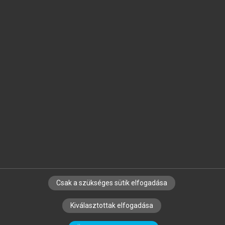
Jelöld meg a számodra fontos részeket, és
készíts
saját
jegyzeteket!
Egyéni előfizetéssel további
MeRSZ+ funkciókat
és
tartalmakat is elérhetsz.
Csak a szükséges sütik elfogadása
SZERZŐKNEK
CÉGEKNEK
KÖNYVTÁROSOKNAK
Kiválasztottak elfogadása
SZERKESZTÉSI ÉS LEKTORÁLÁSI ALAPELVEK