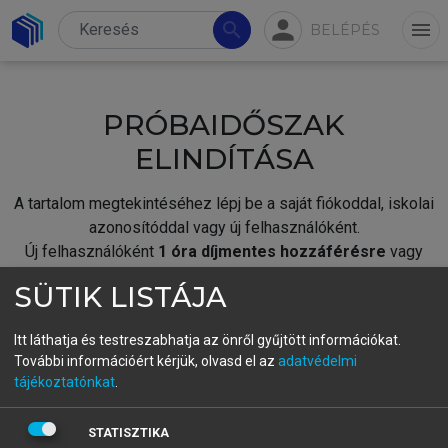
person
search
menu
BELÉPÉS
PRÓBAIDŐSZAK
ELINDÍTÁSA
A tartalom megtekintéséhez lépj be a saját fiókoddal, iskolai
azonosítóddal vagy új felhasználóként.
Új felhasználóként
1 óra díjmentes hozzáférésre
vagy
jogosult.
SÜTIK LISTÁJA
A próbaidőszak elindításához,
jelentkezz
be meglévő
fiókoddal,
vagy hozz létre új fiókot.
Itt láthatja és testreszabhatja az önről gyűjtött információkat.
További információért kérjük, olvasd el az
adatvédelmi
A regisztráció után a
próbaidőszak
automatikusan
elindul.
tájékoztatónkat
.
BELÉPÉS SAJÁT FIÓKKAL
STATISZTIKA