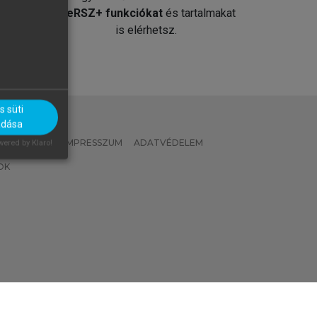
át
MeRSZ+ funkciókat
és tartalmakat
is elérhetsz.
 süti
adása
 IRÁNYELVEK
IMPRESSZUM
ADATVÉDELEM
ered by Klaro!
OK