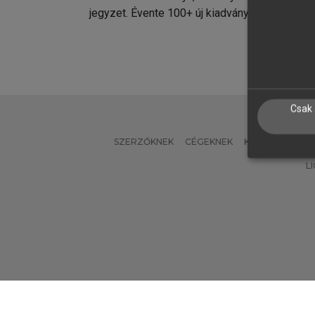
jegyzet. Évente 100+ új kiadvány.
kiadvá
Csak 
SZERZŐKNEK
CÉGEKNEK
KÖNYVTÁROSO
L
Verzió: 2.7.2