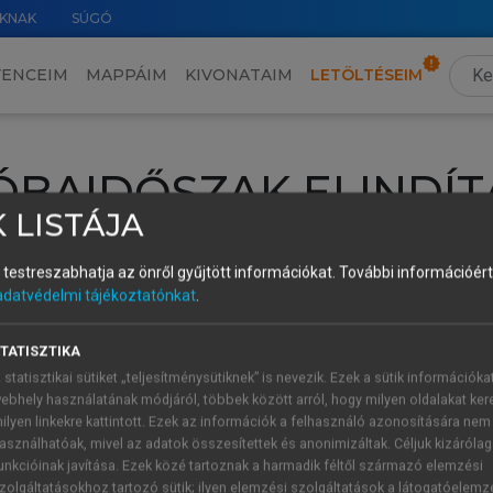
KNAK
SÚGÓ
VENCEIM
MAPPÁIM
KIVONATAIM
LETÖLTÉSEIM
ÓBAIDŐSZAK ELINDÍT
 LISTÁJA
intéséhez lépj be a saját fiókoddal, iskolai azonosítóddal vagy ú
és testreszabhatja az önről gyűjtött információkat.
További információért 
Új felhasználóként
1 óra díjmentes hozzáférésre
vagy jogosult
adatvédelmi tájékoztatónkat
.
k elindításához,
jelentkezz
be meglévő fiókoddal,
vagy hozz lé
A regisztráció után a
próbaidőszak
automatikusan
elindul.
TATISZTIKA
 statisztikai sütiket „teljesítménysütiknek” is nevezik. Ezek a sütik információka
ebhely használatának módjáról, többek között arról, hogy milyen oldalakat kere
ilyen linkekre kattintott. Ezek az információk a felhasználó azonosítására nem
ÚJ FIÓK 
ÁT FIÓKKAL
asználhatóak, mivel az adatok összesítettek és anonimizáltak. Céljuk kizáróla
1 óra díjme
unkcióinak javítása. Ezek közé tartoznak a harmadik féltől származó elemzési
zolgáltatásokhoz tartozó sütik; ilyen elemzési szolgáltatások a látogatóelemz