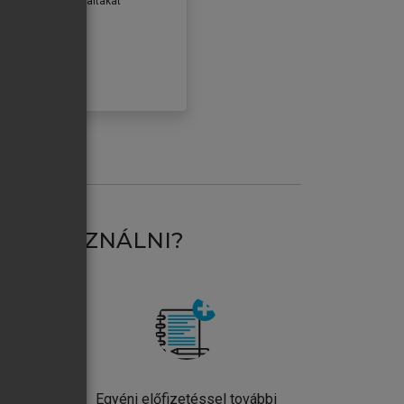
erződéseiben foglaltakat
ogadom.
ÓBÁLOM
AT HASZNÁLNI?
ntos
Egyéni előfizetéssel további