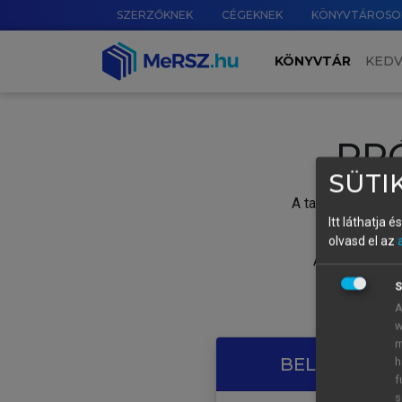
SZERZŐKNEK
CÉGEKNEK
KÖNYVTÁROSO
KÖNYVTÁR
KED
PR
SÜTIK
A tartalom megtek
Itt láthatja 
olvasd el az
A próbaidősza
S
A
w
m
BELÉPÉS SAJ
h
f
s