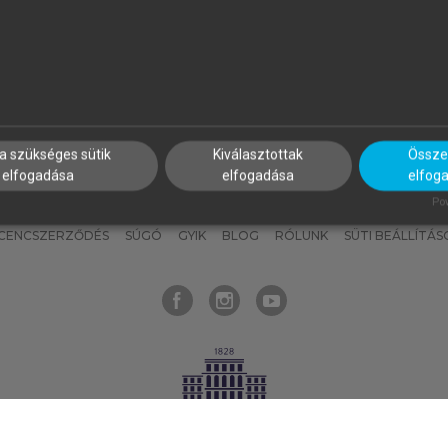
nyokat, hogy bármikor azonnal
részeket, és
készíts
saj
hozzájuk férhess!
jegyzeteket!
a szükséges sütik
Kiválasztottak
Összes
elfogadása
elfogadása
elfog
KNAK
SZERKESZTÉSI ÉS LEKTORÁLÁSI ALAPELVEK
MI – ÁLTALÁNOS
Pow
ICENCSZERZŐDÉS
SÚGÓ
GYIK
BLOG
RÓLUNK
SÜTI BEÁLLÍTÁS