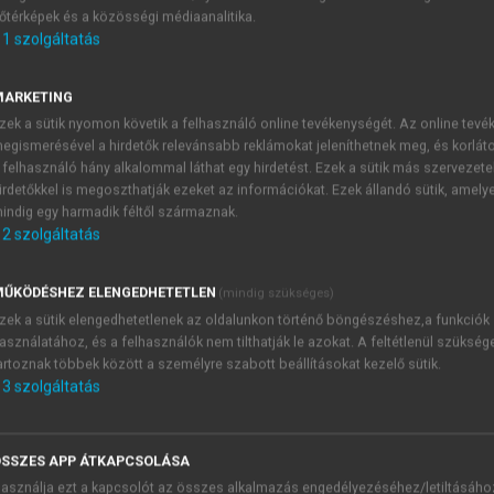
őtérképek és a közösségi médiaanalitika.
E-MAIL-CÍM
1
szolgáltatás
MARKETING
NÉV
zek a sütik nyomon követik a felhasználó online tevékenységét. Az online tev
egismerésével a hirdetők relevánsabb reklámokat jeleníthetnek meg, és korlát
 felhasználó hány alkalommal láthat egy hirdetést. Ezek a sütik más szervezete
JELSZÓ
irdetőkkel is megoszthatják ezeket az információkat. Ezek állandó sütik, amely
indig egy harmadik féltől származnak.
2
szolgáltatás
JELSZÓ ÚJRA
PÉS
ŰKÖDÉSHEZ ELENGEDHETETLEN
(mindig szükséges)
zek a sütik elengedhetetlenek az oldalunkon történő böngészéshez,a funkciók
asználatához, és a felhasználók nem tilthatják le azokat. A feltétlenül szükség
Kérek értesítést a MeRSZ új
artoznak többek között a személyre szabott beállításokat kezelő sütik.
Kérek értesítést az Akadémi
3
szolgáltatás
akcióiról.
 VAGY?
Az
Adatkezelési tájékozta
yi azonosítóval
veszem és elfogadom.
SSZES APP ÁTKAPCSOLÁSA
Az
Általános vásárlási felt
asználja ezt a kapcsolót az összes alkalmazás engedélyezéséhez/letiltásáho