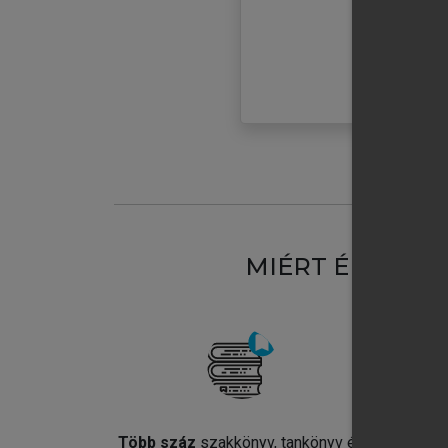
MIÉRT ÉRDEME
Több száz
szakkönyv, tankönyv és
Jel