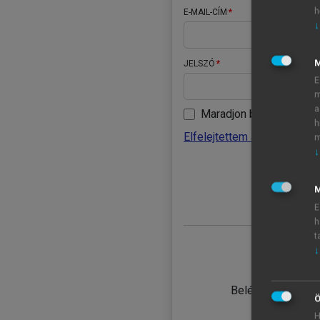
h
E-MAIL-CÍM
↓
JELSZÓ
E
m
a
Maradjon belépve
h
Elfelejtettem a jelszavamat
m
↓
BELÉ
M
E
h
t
↓
TANULÓ
Belépés intézmén
Ö
H