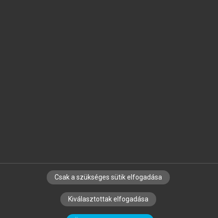
Jelöld meg a számodra fontos részeket, és
készíts
saját
jegyzeteket!
Egyéni előfizetéssel további
MeRSZ+ funkciókat
és
tartalmakat is elérhetsz.
Csak a szükséges sütik elfogadása
SZERZŐKNEK
CÉGEKNEK
KÖNYVTÁROSOKNAK
Kiválasztottak elfogadása
SZERKESZTÉSI ÉS LEKTORÁLÁSI ALAPELVEK