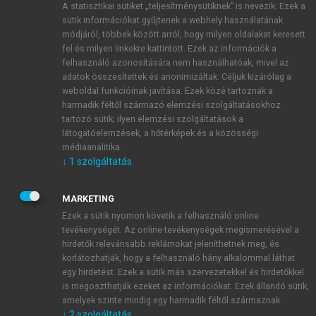
A statisztikai sütiket „teljesítménysütiknek” is nevezik. Ezek a
sütik információkat gyűjtenek a webhely használatának
módjáról, többek között arról, hogy milyen oldalakat keresett
ÚJ FIÓK LÉTREHOZÁSA
fel és milyen linkekre kattintott. Ezek az információk a
1 óra díjmentes hozzáférés
felhasználó azonosítására nem használhatóak, mivel az
adatok összesítettek és anonimizáltak. Céljuk kizárólag a
weboldal funkcióinak javítása. Ezek közé tartoznak a
E-MAIL-CÍM
harmadik féltől származó elemzési szolgáltatásokhoz
tartozó sütik; ilyen elemzési szolgáltatások a
látogatóelemzések, a hőtérképek és a közösségi
NÉV
médiaanalitika.
↓
1
szolgáltatás
JELSZÓ
MARKETING
Ezek a sütik nyomon követik a felhasználó online
tevékenységét. Az online tevékenységek megismerésével a
JELSZÓ ÚJRA
hirdetők relevánsabb reklámokat jeleníthetnek meg, és
korlátozhatják, hogy a felhasználó hány alkalommal láthat
egy hirdetést. Ezek a sütik más szervezetekkel és hirdetőkkel
is megoszthatják ezeket az információkat. Ezek állandó sütik,
Kérek értesítést a MeRSZ újdonságairól, akcióiról.
amelyek szinte mindig egy harmadik féltől származnak.
↓
2
szolgáltatás