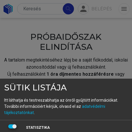
person
search
menu
BELÉPÉS
PRÓBAIDŐSZAK
ELINDÍTÁSA
A tartalom megtekintéséhez lépj be a saját fiókoddal, iskolai
azonosítóddal vagy új felhasználóként.
Új felhasználóként
1 óra díjmentes hozzáférésre
vagy
jogosult.
SÜTIK LISTÁJA
A próbaidőszak elindításához,
jelentkezz
be meglévő
fiókoddal,
vagy hozz létre új fiókot.
Itt láthatja és testreszabhatja az önről gyűjtött információkat.
További információért kérjük, olvasd el az
adatvédelmi
A regisztráció után a
próbaidőszak
automatikusan
elindul.
tájékoztatónkat
.
BELÉPÉS SAJÁT FIÓKKAL
STATISZTIKA