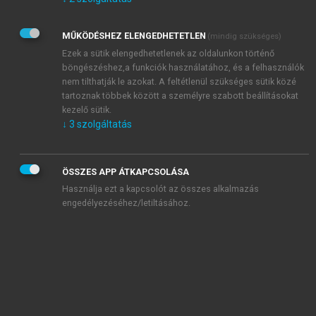
Kérek értesítést az Akadémiai Kiadó Zrt. újdonságairól,
akcióiról.
MŰKÖDÉSHEZ ELENGEDHETETLEN
(mindig szükséges)
Az
Adatkezelési tájékoztatóban
foglaltakat tudomásul
veszem és elfogadom.
Ezek a sütik elengedhetetlenek az oldalunkon történő
Az
Általános vásárlási feltételeket
, valamint a
szotar.net
és a
böngészéshez,a funkciók használatához, és a felhasználók
mersz.hu
oldalak licencszerződéseiben foglaltakat
nem tilthatják le azokat. A feltétlenül szükséges sütik közé
tudomásul veszem és elfogadom.
tartoznak többek között a személyre szabott beállításokat
kezelő sütik.
↓
3
szolgáltatás
KIPRÓBÁLOM
ÖSSZES APP ÁTKAPCSOLÁSA
Használja ezt a kapcsolót az összes alkalmazás
engedélyezéséhez/letiltásához.
MIÉRT ÉRDEMES A MERSZ ONLINE
OKOSKÖNYVTÁRAT HASZNÁLNI?