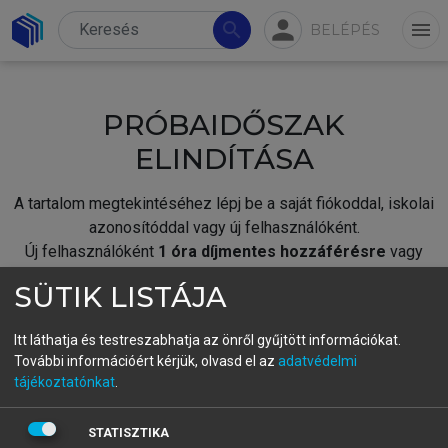
person
search
menu
BELÉPÉS
PRÓBAIDŐSZAK
ELINDÍTÁSA
A tartalom megtekintéséhez lépj be a saját fiókoddal, iskolai
azonosítóddal vagy új felhasználóként.
Új felhasználóként
1 óra díjmentes hozzáférésre
vagy
jogosult.
SÜTIK LISTÁJA
A próbaidőszak elindításához,
jelentkezz
be meglévő
fiókoddal,
vagy hozz létre új fiókot.
Itt láthatja és testreszabhatja az önről gyűjtött információkat.
További információért kérjük, olvasd el az
adatvédelmi
A regisztráció után a
próbaidőszak
automatikusan
elindul.
tájékoztatónkat
.
BELÉPÉS SAJÁT FIÓKKAL
STATISZTIKA