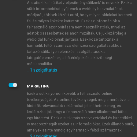
A statisztikai sütiket „teljesítménysütiknek” is nevezik. Ezek a
sütik információkat gyűjtenek a webhely használatának
módjáról, többek között arról, hogy milyen oldalakat keresett
ÚJ FIÓK LÉTREHOZÁSA
fel és milyen linkekre kattintott. Ezek az információk a
1 óra díjmentes hozzáférés
felhasználó azonosítására nem használhatóak, mivel az
adatok összesítettek és anonimizáltak. Céljuk kizárólag a
weboldal funkcióinak javítása. Ezek közé tartoznak a
E-MAIL-CÍM
harmadik féltől származó elemzési szolgáltatásokhoz
tartozó sütik; ilyen elemzési szolgáltatások a
látogatóelemzések, a hőtérképek és a közösségi
NÉV
médiaanalitika.
↓
1
szolgáltatás
JELSZÓ
MARKETING
Ezek a sütik nyomon követik a felhasználó online
tevékenységét. Az online tevékenységek megismerésével a
JELSZÓ ÚJRA
hirdetők relevánsabb reklámokat jeleníthetnek meg, és
korlátozhatják, hogy a felhasználó hány alkalommal láthat
egy hirdetést. Ezek a sütik más szervezetekkel és hirdetőkkel
is megoszthatják ezeket az információkat. Ezek állandó sütik,
Kérek értesítést a MeRSZ újdonságairól, akcióiról.
amelyek szinte mindig egy harmadik féltől származnak.
↓
2
szolgáltatás