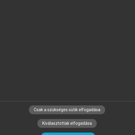
Jelöld meg a számodra fontos részeket, és
készíts
saját
jegyzeteket!
Egyéni előfizetéssel további
MeRSZ+ funkciókat
és
tartalmakat is elérhetsz.
Csak a szükséges sütik elfogadása
SZERZŐKNEK
CÉGEKNEK
KÖNYVTÁROSOKNAK
Kiválasztottak elfogadása
SZERKESZTÉSI ÉS LEKTORÁLÁSI ALAPELVEK