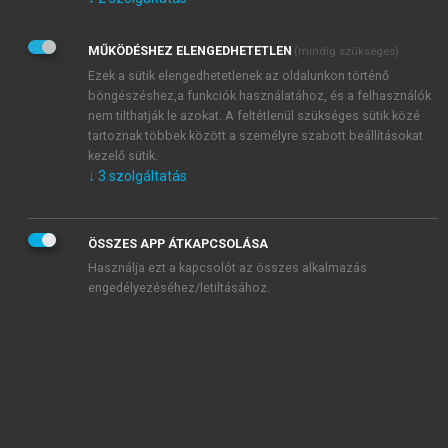
Kérek értesítést az Akadémiai Kiadó Zrt. újdonságairól,
akcióiról.
MŰKÖDÉSHEZ ELENGEDHETETLEN
(mindig szükséges)
Az
Adatkezelési tájékoztatóban
foglaltakat tudomásul
veszem és elfogadom.
Ezek a sütik elengedhetetlenek az oldalunkon történő
Az
Általános vásárlási feltételeket
, valamint a
szotar.net
és a
böngészéshez,a funkciók használatához, és a felhasználók
mersz.hu
oldalak licencszerződéseiben foglaltakat
nem tilthatják le azokat. A feltétlenül szükséges sütik közé
tudomásul veszem és elfogadom.
tartoznak többek között a személyre szabott beállításokat
kezelő sütik.
↓
3
szolgáltatás
KIPRÓBÁLOM
ÖSSZES APP ÁTKAPCSOLÁSA
Használja ezt a kapcsolót az összes alkalmazás
engedélyezéséhez/letiltásához.
MIÉRT ÉRDEMES A MERSZ ONLINE
OKOSKÖNYVTÁRAT HASZNÁLNI?