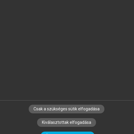
Jelöld meg a számodra fontos részeket, és
készíts
saját
jegyzeteket!
Egyéni előfizetéssel további
MeRSZ+ funkciókat
és
tartalmakat is elérhetsz.
Csak a szükséges sütik elfogadása
SZERZŐKNEK
CÉGEKNEK
KÖNYVTÁROSOKNAK
Kiválasztottak elfogadása
SZERKESZTÉSI ÉS LEKTORÁLÁSI ALAPELVEK