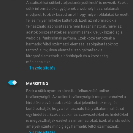
A statisztikai sütiket „teljesítménysütiknek” is nevezik. Ezek a
sütik információkat gyűjtenek a webhely használatának
módjáról, többek között arról, hogy milyen oldalakat keresett
ÚJ FIÓK LÉTREHOZÁSA
fel és milyen linkekre kattintott. Ezek az információk a
1 óra díjmentes hozzáférés
felhasználó azonosítására nem használhatóak, mivel az
adatok összesítettek és anonimizáltak. Céljuk kizárólag a
weboldal funkcióinak javítása. Ezek közé tartoznak a
E-MAIL-CÍM
harmadik féltől származó elemzési szolgáltatásokhoz
tartozó sütik; ilyen elemzési szolgáltatások a
látogatóelemzések, a hőtérképek és a közösségi
NÉV
médiaanalitika.
↓
1
szolgáltatás
JELSZÓ
MARKETING
Ezek a sütik nyomon követik a felhasználó online
tevékenységét. Az online tevékenységek megismerésével a
JELSZÓ ÚJRA
hirdetők relevánsabb reklámokat jeleníthetnek meg, és
korlátozhatják, hogy a felhasználó hány alkalommal láthat
egy hirdetést. Ezek a sütik más szervezetekkel és hirdetőkkel
is megoszthatják ezeket az információkat. Ezek állandó sütik,
Kérek értesítést a MeRSZ újdonságairól, akcióiról.
amelyek szinte mindig egy harmadik féltől származnak.
↓
2
szolgáltatás