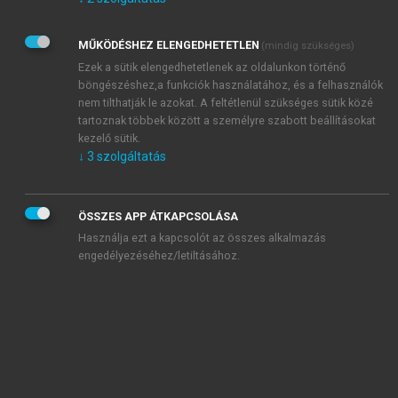
Kérek értesítést az Akadémiai Kiadó Zrt. újdonságairól,
akcióiról.
MŰKÖDÉSHEZ ELENGEDHETETLEN
(mindig szükséges)
Az
Adatkezelési tájékoztatóban
foglaltakat tudomásul
veszem és elfogadom.
Ezek a sütik elengedhetetlenek az oldalunkon történő
Az
Általános vásárlási feltételeket
, valamint a
szotar.net
és a
böngészéshez,a funkciók használatához, és a felhasználók
mersz.hu
oldalak licencszerződéseiben foglaltakat
nem tilthatják le azokat. A feltétlenül szükséges sütik közé
tudomásul veszem és elfogadom.
tartoznak többek között a személyre szabott beállításokat
kezelő sütik.
↓
3
szolgáltatás
KIPRÓBÁLOM
ÖSSZES APP ÁTKAPCSOLÁSA
Használja ezt a kapcsolót az összes alkalmazás
engedélyezéséhez/letiltásához.
MIÉRT ÉRDEMES A MERSZ ONLINE
OKOSKÖNYVTÁRAT HASZNÁLNI?