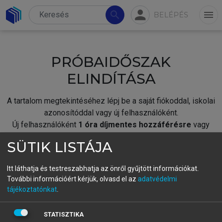
person
search
menu
BELÉPÉS
PRÓBAIDŐSZAK
ELINDÍTÁSA
A tartalom megtekintéséhez lépj be a saját fiókoddal, iskolai
azonosítóddal vagy új felhasználóként.
Új felhasználóként
1 óra díjmentes hozzáférésre
vagy
jogosult.
SÜTIK LISTÁJA
A próbaidőszak elindításához,
jelentkezz
be meglévő
fiókoddal,
vagy hozz létre új fiókot.
Itt láthatja és testreszabhatja az önről gyűjtött információkat.
További információért kérjük, olvasd el az
adatvédelmi
A regisztráció után a
próbaidőszak
automatikusan
elindul.
tájékoztatónkat
.
BELÉPÉS SAJÁT FIÓKKAL
STATISZTIKA