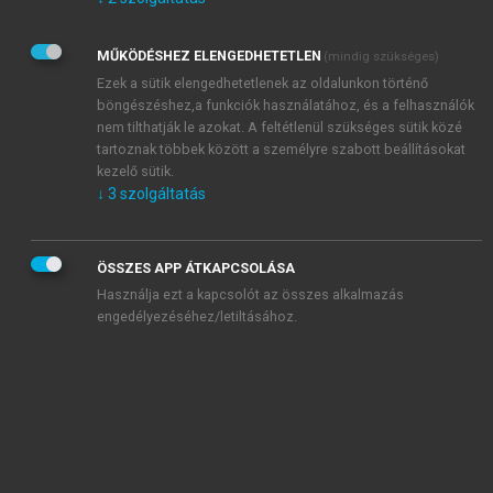
Kérek értesítést az Akadémiai Kiadó Zrt. újdonságairól,
akcióiról.
MŰKÖDÉSHEZ ELENGEDHETETLEN
(mindig szükséges)
Az
Adatkezelési tájékoztatóban
foglaltakat tudomásul
veszem és elfogadom.
Ezek a sütik elengedhetetlenek az oldalunkon történő
Az
Általános vásárlási feltételeket
, valamint a
szotar.net
és a
böngészéshez,a funkciók használatához, és a felhasználók
mersz.hu
oldalak licencszerződéseiben foglaltakat
nem tilthatják le azokat. A feltétlenül szükséges sütik közé
tudomásul veszem és elfogadom.
tartoznak többek között a személyre szabott beállításokat
kezelő sütik.
↓
3
szolgáltatás
KIPRÓBÁLOM
ÖSSZES APP ÁTKAPCSOLÁSA
Használja ezt a kapcsolót az összes alkalmazás
engedélyezéséhez/letiltásához.
MIÉRT ÉRDEMES A MERSZ ONLINE
OKOSKÖNYVTÁRAT HASZNÁLNI?