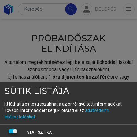
person
search
menu
BELÉPÉS
PRÓBAIDŐSZAK
ELINDÍTÁSA
A tartalom megtekintéséhez lépj be a saját fiókoddal, iskolai
azonosítóddal vagy új felhasználóként.
Új felhasználóként
1 óra díjmentes hozzáférésre
vagy
jogosult.
SÜTIK LISTÁJA
A próbaidőszak elindításához,
jelentkezz
be meglévő
fiókoddal,
vagy hozz létre új fiókot.
Itt láthatja és testreszabhatja az önről gyűjtött információkat.
További információért kérjük, olvasd el az
adatvédelmi
A regisztráció után a
próbaidőszak
automatikusan
elindul.
tájékoztatónkat
.
BELÉPÉS SAJÁT FIÓKKAL
STATISZTIKA