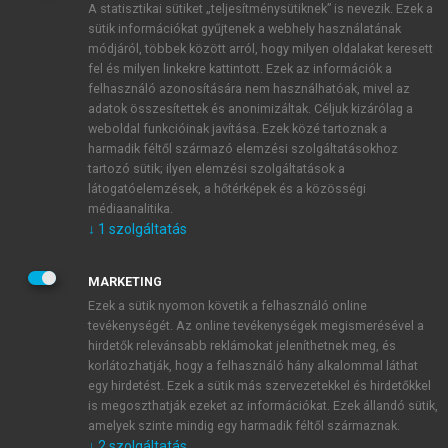
A statisztikai sütiket „teljesítménysütiknek” is nevezik. Ezek a
sütik információkat gyűjtenek a webhely használatának
módjáról, többek között arról, hogy milyen oldalakat keresett
ÚJ FIÓK LÉTREHOZÁSA
fel és milyen linkekre kattintott. Ezek az információk a
1 óra díjmentes hozzáférés
felhasználó azonosítására nem használhatóak, mivel az
adatok összesítettek és anonimizáltak. Céljuk kizárólag a
weboldal funkcióinak javítása. Ezek közé tartoznak a
E-MAIL-CÍM
harmadik féltől származó elemzési szolgáltatásokhoz
tartozó sütik; ilyen elemzési szolgáltatások a
látogatóelemzések, a hőtérképek és a közösségi
NÉV
médiaanalitika.
↓
1
szolgáltatás
JELSZÓ
MARKETING
Ezek a sütik nyomon követik a felhasználó online
tevékenységét. Az online tevékenységek megismerésével a
JELSZÓ ÚJRA
hirdetők relevánsabb reklámokat jeleníthetnek meg, és
korlátozhatják, hogy a felhasználó hány alkalommal láthat
egy hirdetést. Ezek a sütik más szervezetekkel és hirdetőkkel
is megoszthatják ezeket az információkat. Ezek állandó sütik,
Kérek értesítést a MeRSZ újdonságairól, akcióiról.
amelyek szinte mindig egy harmadik féltől származnak.
↓
2
szolgáltatás