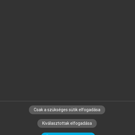
Jelöld meg a számodra fontos részeket, és
készíts
saját
jegyzeteket!
Egyéni előfizetéssel további
MeRSZ+ funkciókat
és
tartalmakat is elérhetsz.
Csak a szükséges sütik elfogadása
SZERZŐKNEK
CÉGEKNEK
KÖNYVTÁROSOKNAK
Kiválasztottak elfogadása
SZERKESZTÉSI ÉS LEKTORÁLÁSI ALAPELVEK