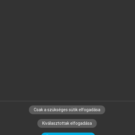
Jelöld meg a számodra fontos részeket, és
készíts
saját
jegyzeteket!
Egyéni előfizetéssel további
MeRSZ+ funkciókat
és
tartalmakat is elérhetsz.
Csak a szükséges sütik elfogadása
SZERZŐKNEK
CÉGEKNEK
KÖNYVTÁROSOKNAK
Kiválasztottak elfogadása
SZERKESZTÉSI ÉS LEKTORÁLÁSI ALAPELVEK