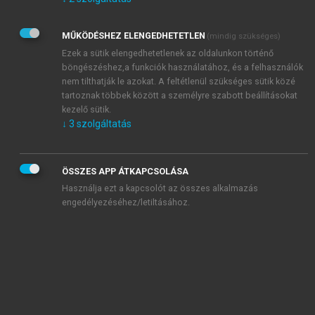
Kérek értesítést az Akadémiai Kiadó Zrt. újdonságairól,
akcióiról.
MŰKÖDÉSHEZ ELENGEDHETETLEN
(mindig szükséges)
Az
Adatkezelési tájékoztatóban
foglaltakat tudomásul
veszem és elfogadom.
Ezek a sütik elengedhetetlenek az oldalunkon történő
Az
Általános vásárlási feltételeket
, valamint a
szotar.net
és a
böngészéshez,a funkciók használatához, és a felhasználók
mersz.hu
oldalak licencszerződéseiben foglaltakat
nem tilthatják le azokat. A feltétlenül szükséges sütik közé
tudomásul veszem és elfogadom.
tartoznak többek között a személyre szabott beállításokat
kezelő sütik.
↓
3
szolgáltatás
KIPRÓBÁLOM
ÖSSZES APP ÁTKAPCSOLÁSA
Használja ezt a kapcsolót az összes alkalmazás
engedélyezéséhez/letiltásához.
MIÉRT ÉRDEMES A MERSZ ONLINE
OKOSKÖNYVTÁRAT HASZNÁLNI?