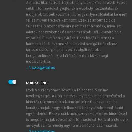
A statisztikai sütiket „teljesítménysütiknek” is nevezik. Ezek a
sütik információkat gyűjtenek a webhely használatának
módjáról, többek között arról, hogy milyen oldalakat keresett
ÚJ FIÓK LÉTREHOZÁSA
fel és milyen linkekre kattintott. Ezek az információk a
1 óra díjmentes hozzáférés
felhasználó azonosítására nem használhatóak, mivel az
adatok összesítettek és anonimizáltak. Céljuk kizárólag a
weboldal funkcióinak javítása. Ezek közé tartoznak a
E-MAIL-CÍM
harmadik féltől származó elemzési szolgáltatásokhoz
tartozó sütik; ilyen elemzési szolgáltatások a
látogatóelemzések, a hőtérképek és a közösségi
NÉV
médiaanalitika.
↓
1
szolgáltatás
JELSZÓ
MARKETING
Ezek a sütik nyomon követik a felhasználó online
tevékenységét. Az online tevékenységek megismerésével a
JELSZÓ ÚJRA
hirdetők relevánsabb reklámokat jeleníthetnek meg, és
korlátozhatják, hogy a felhasználó hány alkalommal láthat
egy hirdetést. Ezek a sütik más szervezetekkel és hirdetőkkel
is megoszthatják ezeket az információkat. Ezek állandó sütik,
Kérek értesítést a MeRSZ újdonságairól, akcióiról.
amelyek szinte mindig egy harmadik féltől származnak.
↓
2
szolgáltatás