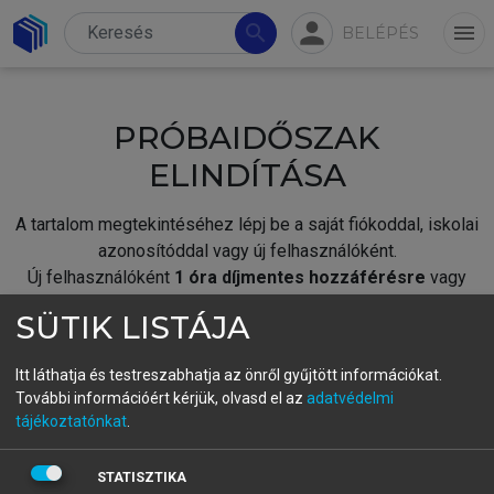
person
search
menu
BELÉPÉS
PRÓBAIDŐSZAK
ELINDÍTÁSA
A tartalom megtekintéséhez lépj be a saját fiókoddal, iskolai
azonosítóddal vagy új felhasználóként.
Új felhasználóként
1 óra díjmentes hozzáférésre
vagy
jogosult.
SÜTIK LISTÁJA
A próbaidőszak elindításához,
jelentkezz
be meglévő
fiókoddal,
vagy hozz létre új fiókot.
Itt láthatja és testreszabhatja az önről gyűjtött információkat.
További információért kérjük, olvasd el az
adatvédelmi
A regisztráció után a
próbaidőszak
automatikusan
elindul.
tájékoztatónkat
.
BELÉPÉS SAJÁT FIÓKKAL
STATISZTIKA