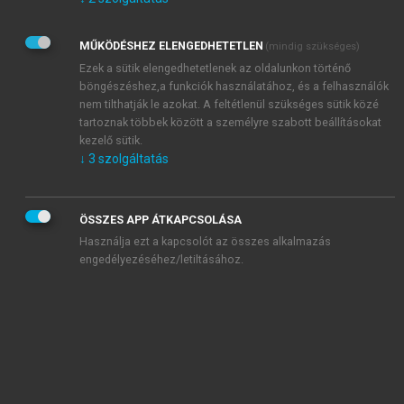
Kérek értesítést az Akadémiai Kiadó Zrt. újdonságairól,
akcióiról.
MŰKÖDÉSHEZ ELENGEDHETETLEN
(mindig szükséges)
Az
Adatkezelési tájékoztatóban
foglaltakat tudomásul
veszem és elfogadom.
Ezek a sütik elengedhetetlenek az oldalunkon történő
Az
Általános vásárlási feltételeket
, valamint a
szotar.net
és a
böngészéshez,a funkciók használatához, és a felhasználók
mersz.hu
oldalak licencszerződéseiben foglaltakat
nem tilthatják le azokat. A feltétlenül szükséges sütik közé
tudomásul veszem és elfogadom.
tartoznak többek között a személyre szabott beállításokat
kezelő sütik.
↓
3
szolgáltatás
KIPRÓBÁLOM
ÖSSZES APP ÁTKAPCSOLÁSA
Használja ezt a kapcsolót az összes alkalmazás
engedélyezéséhez/letiltásához.
MIÉRT ÉRDEMES A MERSZ ONLINE
OKOSKÖNYVTÁRAT HASZNÁLNI?