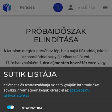
person
search
menu
BELÉPÉS
PRÓBAIDŐSZAK
ELINDÍTÁSA
A tartalom megtekintéséhez lépj be a saját fiókoddal, iskolai
azonosítóddal vagy új felhasználóként.
Új felhasználóként
1 óra díjmentes hozzáférésre
vagy
jogosult.
SÜTIK LISTÁJA
A próbaidőszak elindításához,
jelentkezz
be meglévő
fiókoddal,
vagy hozz létre új fiókot.
Itt láthatja és testreszabhatja az önről gyűjtött információkat.
További információért kérjük, olvasd el az
adatvédelmi
A regisztráció után a
próbaidőszak
automatikusan
elindul.
tájékoztatónkat
.
BELÉPÉS SAJÁT FIÓKKAL
STATISZTIKA