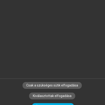
Jelöld meg a számodra fontos részeket, és
készíts
saját
jegyzeteket!
Egyéni előfizetéssel további
MeRSZ+ funkciókat
és
tartalmakat is elérhetsz.
Csak a szükséges sütik elfogadása
SZERZŐKNEK
CÉGEKNEK
KÖNYVTÁROSOKNAK
Kiválasztottak elfogadása
SZERKESZTÉSI ÉS LEKTORÁLÁSI ALAPELVEK