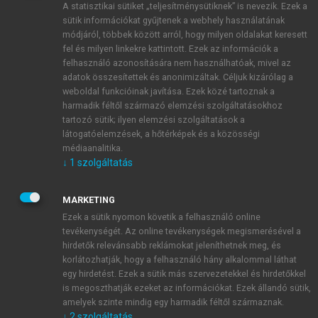
A statisztikai sütiket „teljesítménysütiknek” is nevezik. Ezek a
sütik információkat gyűjtenek a webhely használatának
módjáról, többek között arról, hogy milyen oldalakat keresett
ÚJ FIÓK LÉTREHOZÁSA
fel és milyen linkekre kattintott. Ezek az információk a
1 óra díjmentes hozzáférés
felhasználó azonosítására nem használhatóak, mivel az
adatok összesítettek és anonimizáltak. Céljuk kizárólag a
weboldal funkcióinak javítása. Ezek közé tartoznak a
E-MAIL-CÍM
harmadik féltől származó elemzési szolgáltatásokhoz
tartozó sütik; ilyen elemzési szolgáltatások a
látogatóelemzések, a hőtérképek és a közösségi
NÉV
médiaanalitika.
↓
1
szolgáltatás
JELSZÓ
MARKETING
Ezek a sütik nyomon követik a felhasználó online
tevékenységét. Az online tevékenységek megismerésével a
JELSZÓ ÚJRA
hirdetők relevánsabb reklámokat jeleníthetnek meg, és
korlátozhatják, hogy a felhasználó hány alkalommal láthat
egy hirdetést. Ezek a sütik más szervezetekkel és hirdetőkkel
is megoszthatják ezeket az információkat. Ezek állandó sütik,
Kérek értesítést a MeRSZ újdonságairól, akcióiról.
amelyek szinte mindig egy harmadik féltől származnak.
↓
2
szolgáltatás