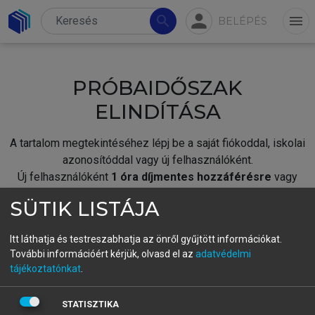
person
search
menu
BELÉPÉS
PRÓBAIDŐSZAK
ELINDÍTÁSA
A tartalom megtekintéséhez lépj be a saját fiókoddal, iskolai
azonosítóddal vagy új felhasználóként.
Új felhasználóként
1 óra díjmentes hozzáférésre
vagy
jogosult.
SÜTIK LISTÁJA
A próbaidőszak elindításához,
jelentkezz
be meglévő
fiókoddal,
vagy hozz létre új fiókot.
Itt láthatja és testreszabhatja az önről gyűjtött információkat.
További információért kérjük, olvasd el az
adatvédelmi
A regisztráció után a
próbaidőszak
automatikusan
elindul.
tájékoztatónkat
.
BELÉPÉS SAJÁT FIÓKKAL
STATISZTIKA