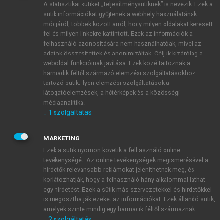
A statisztikai sütiket „teljesítménysütiknek” is nevezik. Ezek a
sütik információkat gyűjtenek a webhely használatának
módjáról, többek között arról, hogy milyen oldalakat keresett
ÚJ FIÓK LÉTREHOZÁSA
fel és milyen linkekre kattintott. Ezek az információk a
1 óra díjmentes hozzáférés
felhasználó azonosítására nem használhatóak, mivel az
adatok összesítettek és anonimizáltak. Céljuk kizárólag a
weboldal funkcióinak javítása. Ezek közé tartoznak a
E-MAIL-CÍM
harmadik féltől származó elemzési szolgáltatásokhoz
tartozó sütik; ilyen elemzési szolgáltatások a
látogatóelemzések, a hőtérképek és a közösségi
NÉV
médiaanalitika.
↓
1
szolgáltatás
JELSZÓ
MARKETING
Ezek a sütik nyomon követik a felhasználó online
tevékenységét. Az online tevékenységek megismerésével a
JELSZÓ ÚJRA
hirdetők relevánsabb reklámokat jeleníthetnek meg, és
korlátozhatják, hogy a felhasználó hány alkalommal láthat
egy hirdetést. Ezek a sütik más szervezetekkel és hirdetőkkel
is megoszthatják ezeket az információkat. Ezek állandó sütik,
Kérek értesítést a MeRSZ újdonságairól, akcióiról.
amelyek szinte mindig egy harmadik féltől származnak.
↓
2
szolgáltatás