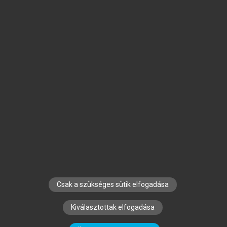
Jelöld meg a számodra fontos részeket, és
készíts
saját
jegyzeteket!
Egyéni előfizetéssel további
MeRSZ+ funkciókat
és
tartalmakat is elérhetsz.
Csak a szükséges sütik elfogadása
SZERZŐKNEK
CÉGEKNEK
KÖNYVTÁROSOKNAK
Kiválasztottak elfogadása
SZERKESZTÉSI ÉS LEKTORÁLÁSI ALAPELVEK