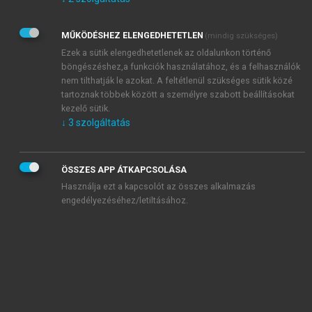
Kérek értesítést az Akadémiai Kiadó Zrt. újdonságairól,
akcióiról.
MŰKÖDÉSHEZ ELENGEDHETETLEN
(mindig szükséges)
Az
Adatkezelési tájékoztatóban
foglaltakat tudomásul
veszem és elfogadom.
Ezek a sütik elengedhetetlenek az oldalunkon történő
Az
Általános vásárlási feltételeket
, valamint a
szotar.net
és a
böngészéshez,a funkciók használatához, és a felhasználók
mersz.hu
oldalak licencszerződéseiben foglaltakat
nem tilthatják le azokat. A feltétlenül szükséges sütik közé
tudomásul veszem és elfogadom.
tartoznak többek között a személyre szabott beállításokat
kezelő sütik.
↓
3
szolgáltatás
KIPRÓBÁLOM
ÖSSZES APP ÁTKAPCSOLÁSA
Használja ezt a kapcsolót az összes alkalmazás
engedélyezéséhez/letiltásához.
MIÉRT ÉRDEMES A MERSZ ONLINE
OKOSKÖNYVTÁRAT HASZNÁLNI?