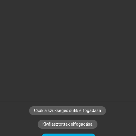
Jelöld meg a számodra fontos részeket, és
készíts
saját
jegyzeteket!
Egyéni előfizetéssel további
MeRSZ+ funkciókat
és
tartalmakat is elérhetsz.
Csak a szükséges sütik elfogadása
SZERZŐKNEK
CÉGEKNEK
KÖNYVTÁROSOKNAK
Kiválasztottak elfogadása
SZERKESZTÉSI ÉS LEKTORÁLÁSI ALAPELVEK