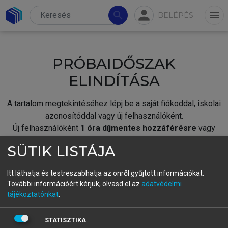
person
search
menu
BELÉPÉS
PRÓBAIDŐSZAK
ELINDÍTÁSA
A tartalom megtekintéséhez lépj be a saját fiókoddal, iskolai
azonosítóddal vagy új felhasználóként.
Új felhasználóként
1 óra díjmentes hozzáférésre
vagy
jogosult.
SÜTIK LISTÁJA
A próbaidőszak elindításához,
jelentkezz
be meglévő
fiókoddal,
vagy hozz létre új fiókot.
Itt láthatja és testreszabhatja az önről gyűjtött információkat.
További információért kérjük, olvasd el az
adatvédelmi
A regisztráció után a
próbaidőszak
automatikusan
elindul.
tájékoztatónkat
.
BELÉPÉS SAJÁT FIÓKKAL
STATISZTIKA