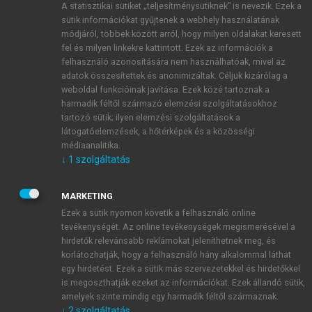
A statisztikai sütiket „teljesítménysütiknek” is nevezik. Ezek a
sütik információkat gyűjtenek a webhely használatának
módjáról, többek között arról, hogy milyen oldalakat keresett
ÚJ FIÓK LÉTREHOZÁSA
fel és milyen linkekre kattintott. Ezek az információk a
1 óra díjmentes hozzáférés
felhasználó azonosítására nem használhatóak, mivel az
adatok összesítettek és anonimizáltak. Céljuk kizárólag a
weboldal funkcióinak javítása. Ezek közé tartoznak a
E-MAIL-CÍM
harmadik féltől származó elemzési szolgáltatásokhoz
tartozó sütik; ilyen elemzési szolgáltatások a
látogatóelemzések, a hőtérképek és a közösségi
NÉV
médiaanalitika.
↓
1
szolgáltatás
JELSZÓ
MARKETING
Ezek a sütik nyomon követik a felhasználó online
tevékenységét. Az online tevékenységek megismerésével a
JELSZÓ ÚJRA
hirdetők relevánsabb reklámokat jeleníthetnek meg, és
korlátozhatják, hogy a felhasználó hány alkalommal láthat
egy hirdetést. Ezek a sütik más szervezetekkel és hirdetőkkel
is megoszthatják ezeket az információkat. Ezek állandó sütik,
Kérek értesítést a MeRSZ újdonságairól, akcióiról.
amelyek szinte mindig egy harmadik féltől származnak.
↓
2
szolgáltatás