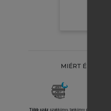
MIÉRT ÉRDEME
Több száz
szakkönyv, tankönyv és
Jel