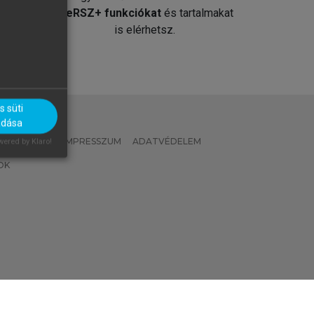
át
MeRSZ+ funkciókat
és tartalmakat
is elérhetsz.
 süti
adása
 IRÁNYELVEK
IMPRESSZUM
ADATVÉDELEM
ered by Klaro!
OK