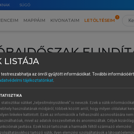
KNAK
SÚGÓ
VENCEIM
MAPPÁIM
KIVONATAIM
LETÖLTÉSEIM
ÓBAIDŐSZAK ELINDÍT
 LISTÁJA
intéséhez lépj be a saját fiókoddal, iskolai azonosítóddal vagy ú
és testreszabhatja az önről gyűjtött információkat.
További információért 
Új felhasználóként
1 óra díjmentes hozzáférésre
vagy jogosult
adatvédelmi tájékoztatónkat
.
k elindításához,
jelentkezz
be meglévő fiókoddal,
vagy hozz lé
A regisztráció után a
próbaidőszak
automatikusan
elindul.
TATISZTIKA
 statisztikai sütiket „teljesítménysütiknek” is nevezik. Ezek a sütik információka
ebhely használatának módjáról, többek között arról, hogy milyen oldalakat kere
ilyen linkekre kattintott. Ezek az információk a felhasználó azonosítására nem
ÚJ FIÓK 
ÁT FIÓKKAL
asználhatóak, mivel az adatok összesítettek és anonimizáltak. Céljuk kizáróla
1 óra díjme
unkcióinak javítása. Ezek közé tartoznak a harmadik féltől származó elemzési
zolgáltatásokhoz tartozó sütik; ilyen elemzési szolgáltatások a látogatóelemz