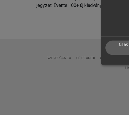
jegyzet. Évente 100+ új kiadvány.
kiadvá
Csak 
SZERZŐKNEK
CÉGEKNEK
KÖNYVTÁROSO
L
Verzió: 2.7.2