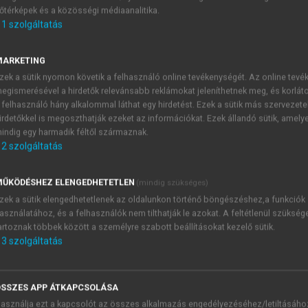
őtérképek és a közösségi médiaanalitika.
E-MAIL-CÍM
1
szolgáltatás
MARKETING
NÉV
zek a sütik nyomon követik a felhasználó online tevékenységét. Az online tev
egismerésével a hirdetők relevánsabb reklámokat jeleníthetnek meg, és korlát
 felhasználó hány alkalommal láthat egy hirdetést. Ezek a sütik más szervezete
JELSZÓ
irdetőkkel is megoszthatják ezeket az információkat. Ezek állandó sütik, amely
indig egy harmadik féltől származnak.
2
szolgáltatás
JELSZÓ ÚJRA
PÉS
ŰKÖDÉSHEZ ELENGEDHETETLEN
(mindig szükséges)
zek a sütik elengedhetetlenek az oldalunkon történő böngészéshez,a funkciók
asználatához, és a felhasználók nem tilthatják le azokat. A feltétlenül szükség
Kérek értesítést a MeRSZ új
artoznak többek között a személyre szabott beállításokat kezelő sütik.
Kérek értesítést az Akadémi
3
szolgáltatás
akcióiról.
 VAGY?
Az
Adatkezelési tájékozta
yi azonosítóval
veszem és elfogadom.
SSZES APP ÁTKAPCSOLÁSA
Az
Általános vásárlási felt
asználja ezt a kapcsolót az összes alkalmazás engedélyezéséhez/letiltásáho