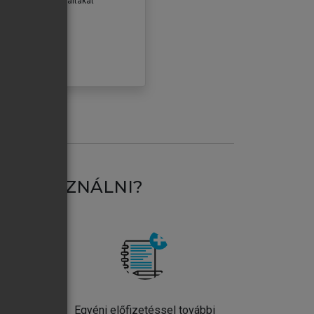
erződéseiben foglaltakat
ogadom.
ÓBÁLOM
AT HASZNÁLNI?
ntos
Egyéni előfizetéssel további