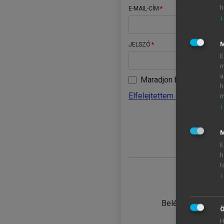
h
E-MAIL-CÍM
↓
JELSZÓ
E
m
a
Maradjon belépve
h
Elfelejtettem a jelszavamat
m
↓
BELÉ
M
E
h
t
↓
TANULÓ
Belépés intézmén
Ö
H