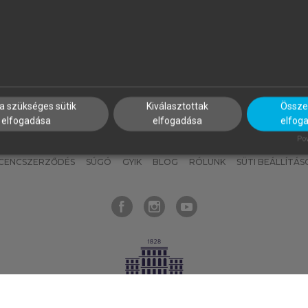
nyokat, hogy bármikor azonnal
részeket, és
készíts
saj
hozzájuk férhess!
jegyzeteket!
a szükséges sütik
Kiválasztottak
Összes
elfogadása
elfogadása
elfog
KNAK
SZERKESZTÉSI ÉS LEKTORÁLÁSI ALAPELVEK
MI – ÁLTALÁNOS
Pow
ICENCSZERZŐDÉS
SÚGÓ
GYIK
BLOG
RÓLUNK
SÜTI BEÁLLÍTÁS