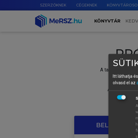
SZERZŐKNEK
CÉGEKNEK
KÖNYVTÁROSO
KÖNYVTÁR
KED
PR
SÜTIK
A tartalom megtek
Itt láthatja 
olvasd el az
A próbaidősza
S
A
w
m
BELÉPÉS SAJ
h
f
s