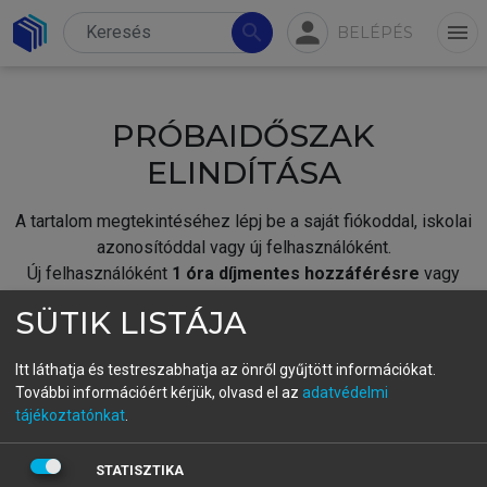
person
search
menu
BELÉPÉS
PRÓBAIDŐSZAK
ELINDÍTÁSA
A tartalom megtekintéséhez lépj be a saját fiókoddal, iskolai
azonosítóddal vagy új felhasználóként.
Új felhasználóként
1 óra díjmentes hozzáférésre
vagy
jogosult.
SÜTIK LISTÁJA
A próbaidőszak elindításához,
jelentkezz
be meglévő
fiókoddal,
vagy hozz létre új fiókot.
Itt láthatja és testreszabhatja az önről gyűjtött információkat.
További információért kérjük, olvasd el az
adatvédelmi
A regisztráció után a
próbaidőszak
automatikusan
elindul.
tájékoztatónkat
.
BELÉPÉS SAJÁT FIÓKKAL
STATISZTIKA