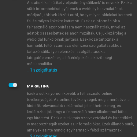
A statisztikai sütiket „teljesítménysütiknek” is nevezik. Ezek a
sütik információkat gyűjtenek a webhely használatának
módjáról, többek között arról, hogy milyen oldalakat keresett
ÚJ FIÓK LÉTREHOZÁSA
fel és milyen linkekre kattintott. Ezek az információk a
1 óra díjmentes hozzáférés
felhasználó azonosítására nem használhatóak, mivel az
adatok összesítettek és anonimizáltak. Céljuk kizárólag a
weboldal funkcióinak javítása. Ezek közé tartoznak a
E-MAIL-CÍM
harmadik féltől származó elemzési szolgáltatásokhoz
tartozó sütik; ilyen elemzési szolgáltatások a
látogatóelemzések, a hőtérképek és a közösségi
NÉV
médiaanalitika.
↓
1
szolgáltatás
JELSZÓ
MARKETING
Ezek a sütik nyomon követik a felhasználó online
tevékenységét. Az online tevékenységek megismerésével a
JELSZÓ ÚJRA
hirdetők relevánsabb reklámokat jeleníthetnek meg, és
korlátozhatják, hogy a felhasználó hány alkalommal láthat
egy hirdetést. Ezek a sütik más szervezetekkel és hirdetőkkel
is megoszthatják ezeket az információkat. Ezek állandó sütik,
Kérek értesítést a MeRSZ újdonságairól, akcióiról.
amelyek szinte mindig egy harmadik féltől származnak.
↓
2
szolgáltatás