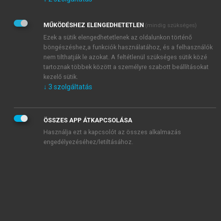
Kérek értesítést az Akadémiai Kiadó Zrt. újdonságairól,
akcióiról.
MŰKÖDÉSHEZ ELENGEDHETETLEN
(mindig szükséges)
Az
Adatkezelési tájékoztatóban
foglaltakat tudomásul
veszem és elfogadom.
Ezek a sütik elengedhetetlenek az oldalunkon történő
Az
Általános vásárlási feltételeket
, valamint a
szotar.net
és a
böngészéshez,a funkciók használatához, és a felhasználók
mersz.hu
oldalak licencszerződéseiben foglaltakat
nem tilthatják le azokat. A feltétlenül szükséges sütik közé
tudomásul veszem és elfogadom.
tartoznak többek között a személyre szabott beállításokat
kezelő sütik.
↓
3
szolgáltatás
KIPRÓBÁLOM
ÖSSZES APP ÁTKAPCSOLÁSA
Használja ezt a kapcsolót az összes alkalmazás
engedélyezéséhez/letiltásához.
MIÉRT ÉRDEMES A MERSZ ONLINE
OKOSKÖNYVTÁRAT HASZNÁLNI?