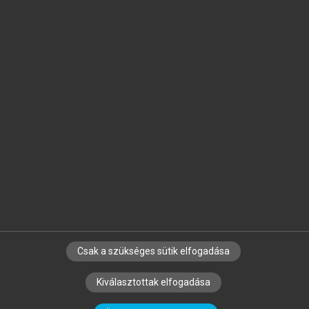
Jelöld meg a számodra fontos részeket, és
készíts
saját
jegyzeteket!
Egyéni előfizetéssel további
MeRSZ+ funkciókat
és
tartalmakat is elérhetsz.
Csak a szükséges sütik elfogadása
SZERZŐKNEK
CÉGEKNEK
KÖNYVTÁROSOKNAK
Kiválasztottak elfogadása
SZERKESZTÉSI ÉS LEKTORÁLÁSI ALAPELVEK