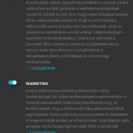
A statisztikai sütiket „teljesítménysütiknek” is nevezik. Ezek a
sütik információkat gyűjtenek a webhely használatának
módjáról, többek között arról, hogy milyen oldalakat keresett
ÚJ FIÓK LÉTREHOZÁSA
fel és milyen linkekre kattintott. Ezek az információk a
1 óra díjmentes hozzáférés
felhasználó azonosítására nem használhatóak, mivel az
adatok összesítettek és anonimizáltak. Céljuk kizárólag a
weboldal funkcióinak javítása. Ezek közé tartoznak a
E-MAIL-CÍM
harmadik féltől származó elemzési szolgáltatásokhoz
tartozó sütik; ilyen elemzési szolgáltatások a
látogatóelemzések, a hőtérképek és a közösségi
NÉV
médiaanalitika.
↓
1
szolgáltatás
JELSZÓ
MARKETING
Ezek a sütik nyomon követik a felhasználó online
tevékenységét. Az online tevékenységek megismerésével a
JELSZÓ ÚJRA
hirdetők relevánsabb reklámokat jeleníthetnek meg, és
korlátozhatják, hogy a felhasználó hány alkalommal láthat
egy hirdetést. Ezek a sütik más szervezetekkel és hirdetőkkel
is megoszthatják ezeket az információkat. Ezek állandó sütik,
Kérek értesítést a MeRSZ újdonságairól, akcióiról.
amelyek szinte mindig egy harmadik féltől származnak.
↓
2
szolgáltatás