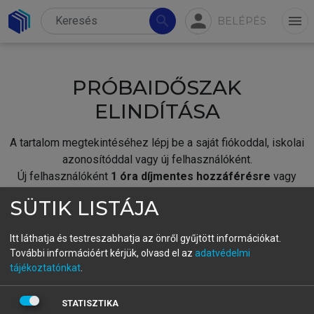
person
search
menu
BELÉPÉS
PRÓBAIDŐSZAK
ELINDÍTÁSA
A tartalom megtekintéséhez lépj be a saját fiókoddal, iskolai
azonosítóddal vagy új felhasználóként.
Új felhasználóként
1 óra díjmentes hozzáférésre
vagy
jogosult.
SÜTIK LISTÁJA
A próbaidőszak elindításához,
jelentkezz
be meglévő
fiókoddal,
vagy hozz létre új fiókot.
Itt láthatja és testreszabhatja az önről gyűjtött információkat.
További információért kérjük, olvasd el az
adatvédelmi
A regisztráció után a
próbaidőszak
automatikusan
elindul.
tájékoztatónkat
.
BELÉPÉS SAJÁT FIÓKKAL
STATISZTIKA