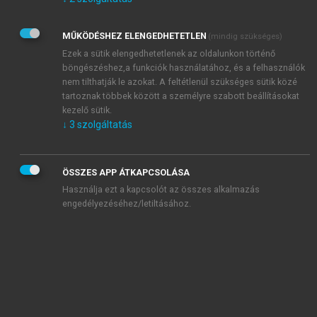
Kérek értesítést az Akadémiai Kiadó Zrt. újdonságairól,
akcióiról.
MŰKÖDÉSHEZ ELENGEDHETETLEN
(mindig szükséges)
Az
Adatkezelési tájékoztatóban
foglaltakat tudomásul
veszem és elfogadom.
Ezek a sütik elengedhetetlenek az oldalunkon történő
Az
Általános vásárlási feltételeket
, valamint a
szotar.net
és a
böngészéshez,a funkciók használatához, és a felhasználók
mersz.hu
oldalak licencszerződéseiben foglaltakat
nem tilthatják le azokat. A feltétlenül szükséges sütik közé
tudomásul veszem és elfogadom.
tartoznak többek között a személyre szabott beállításokat
kezelő sütik.
↓
3
szolgáltatás
KIPRÓBÁLOM
ÖSSZES APP ÁTKAPCSOLÁSA
Használja ezt a kapcsolót az összes alkalmazás
engedélyezéséhez/letiltásához.
MIÉRT ÉRDEMES A MERSZ ONLINE
OKOSKÖNYVTÁRAT HASZNÁLNI?