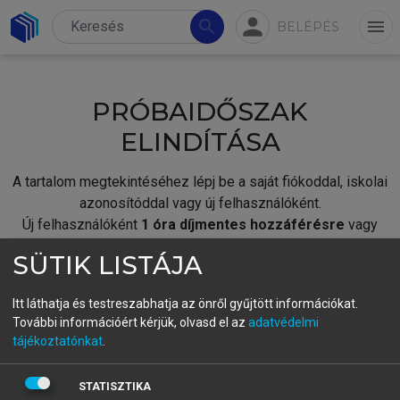
person
search
menu
BELÉPÉS
PRÓBAIDŐSZAK
ELINDÍTÁSA
A tartalom megtekintéséhez lépj be a saját fiókoddal, iskolai
azonosítóddal vagy új felhasználóként.
Új felhasználóként
1 óra díjmentes hozzáférésre
vagy
jogosult.
SÜTIK LISTÁJA
A próbaidőszak elindításához,
jelentkezz
be meglévő
fiókoddal,
vagy hozz létre új fiókot.
Itt láthatja és testreszabhatja az önről gyűjtött információkat.
További információért kérjük, olvasd el az
adatvédelmi
A regisztráció után a
próbaidőszak
automatikusan
elindul.
tájékoztatónkat
.
BELÉPÉS SAJÁT FIÓKKAL
STATISZTIKA