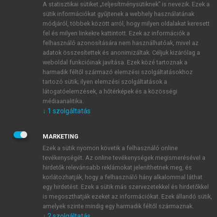
A statisztikai sütiket „teljesítménysütiknek” is nevezik. Ezek a
sütik információkat gyűjtenek a webhely használatának
módjáról, többek között arról, hogy milyen oldalakat keresett
ÚJ FIÓK LÉTREHOZÁSA
fel és milyen linkekre kattintott. Ezek az információk a
1 óra díjmentes hozzáférés
felhasználó azonosítására nem használhatóak, mivel az
adatok összesítettek és anonimizáltak. Céljuk kizárólag a
weboldal funkcióinak javítása. Ezek közé tartoznak a
E-MAIL-CÍM
harmadik féltől származó elemzési szolgáltatásokhoz
tartozó sütik; ilyen elemzési szolgáltatások a
látogatóelemzések, a hőtérképek és a közösségi
NÉV
médiaanalitika.
↓
1
szolgáltatás
JELSZÓ
MARKETING
Ezek a sütik nyomon követik a felhasználó online
tevékenységét. Az online tevékenységek megismerésével a
JELSZÓ ÚJRA
hirdetők relevánsabb reklámokat jeleníthetnek meg, és
korlátozhatják, hogy a felhasználó hány alkalommal láthat
egy hirdetést. Ezek a sütik más szervezetekkel és hirdetőkkel
is megoszthatják ezeket az információkat. Ezek állandó sütik,
Kérek értesítést a MeRSZ újdonságairól, akcióiról.
amelyek szinte mindig egy harmadik féltől származnak.
↓
2
szolgáltatás