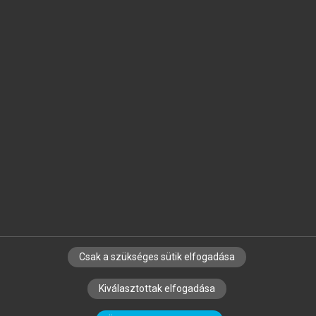
Jelöld meg a számodra fontos részeket, és
készíts
saját
jegyzeteket!
Egyéni előfizetéssel további
MeRSZ+ funkciókat
és
tartalmakat is elérhetsz.
Csak a szükséges sütik elfogadása
SZERZŐKNEK
CÉGEKNEK
KÖNYVTÁROSOKNAK
Kiválasztottak elfogadása
SZERKESZTÉSI ÉS LEKTORÁLÁSI ALAPELVEK