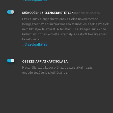
Kérek értesítést az Akadémiai Kiadó Zrt. újdonságairól,
akcióiról.
MŰKÖDÉSHEZ ELENGEDHETETLEN
(mindig szükséges)
Az
Adatkezelési tájékoztatóban
foglaltakat tudomásul
veszem és elfogadom.
Ezek a sütik elengedhetetlenek az oldalunkon történő
Az
Általános vásárlási feltételeket
, valamint a
szotar.net
és a
böngészéshez,a funkciók használatához, és a felhasználók
mersz.hu
oldalak licencszerződéseiben foglaltakat
nem tilthatják le azokat. A feltétlenül szükséges sütik közé
tudomásul veszem és elfogadom.
tartoznak többek között a személyre szabott beállításokat
kezelő sütik.
↓
3
szolgáltatás
KIPRÓBÁLOM
ÖSSZES APP ÁTKAPCSOLÁSA
Használja ezt a kapcsolót az összes alkalmazás
engedélyezéséhez/letiltásához.
MIÉRT ÉRDEMES A MERSZ ONLINE
OKOSKÖNYVTÁRAT HASZNÁLNI?