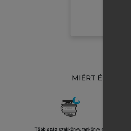
MIÉRT ÉRDEME
Több száz
szakkönyv, tankönyv és
Jel