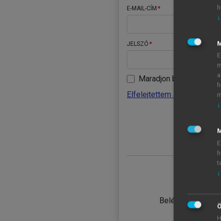
h
E-MAIL-CÍM
↓
JELSZÓ
E
m
a
Maradjon belépve
h
Elfelejtettem a jelszavamat
m
↓
BELÉ
M
E
h
t
↓
TANULÓ
Belépés intézmén
Ö
H