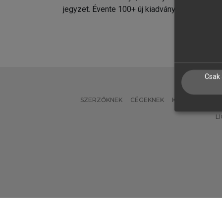
jegyzet. Évente 100+ új kiadvány.
kiadvá
Csak 
SZERZŐKNEK
CÉGEKNEK
KÖNYVTÁROSO
L
Verzió: 2.7.2