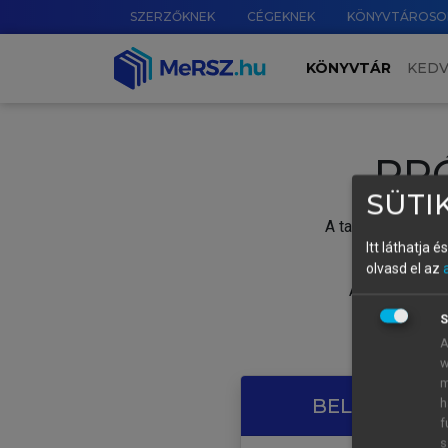
SZERZŐKNEK
CÉGEKNEK
KÖNYVTÁROSO
KÖNYVTÁR
KED
PR
SÜTIK
A tartalom megtek
Itt láthatja 
olvasd el az
A próbaidősza
S
A
w
m
BELÉPÉS SAJ
h
f
s