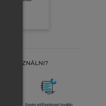
erződéseiben foglaltakat
ogadom.
ÓBÁLOM
AT HASZNÁLNI?
ntos
Egyéni előfizetéssel további