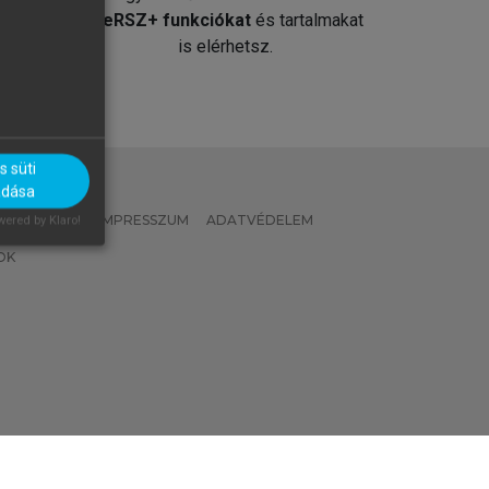
át
MeRSZ+ funkciókat
és tartalmakat
is elérhetsz.
 süti
adása
 IRÁNYELVEK
IMPRESSZUM
ADATVÉDELEM
ered by Klaro!
OK