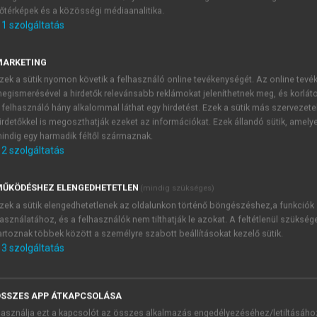
őtérképek és a közösségi médiaanalitika.
E-MAIL-CÍM
1
szolgáltatás
MARKETING
NÉV
zek a sütik nyomon követik a felhasználó online tevékenységét. Az online tev
egismerésével a hirdetők relevánsabb reklámokat jeleníthetnek meg, és korlát
 felhasználó hány alkalommal láthat egy hirdetést. Ezek a sütik más szervezete
JELSZÓ
irdetőkkel is megoszthatják ezeket az információkat. Ezek állandó sütik, amely
indig egy harmadik féltől származnak.
2
szolgáltatás
JELSZÓ ÚJRA
PÉS
ŰKÖDÉSHEZ ELENGEDHETETLEN
(mindig szükséges)
zek a sütik elengedhetetlenek az oldalunkon történő böngészéshez,a funkciók
asználatához, és a felhasználók nem tilthatják le azokat. A feltétlenül szükség
Kérek értesítést a MeRSZ új
artoznak többek között a személyre szabott beállításokat kezelő sütik.
Kérek értesítést az Akadémi
3
szolgáltatás
akcióiról.
 VAGY?
Az
Adatkezelési tájékozta
yi azonosítóval
veszem és elfogadom.
SSZES APP ÁTKAPCSOLÁSA
Az
Általános vásárlási felt
asználja ezt a kapcsolót az összes alkalmazás engedélyezéséhez/letiltásáho