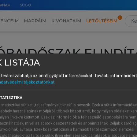
KNAK
SÚGÓ
VENCEIM
MAPPÁIM
KIVONATAIM
LETÖLTÉSEIM
ÓBAIDŐSZAK ELINDÍT
 LISTÁJA
intéséhez lépj be a saját fiókoddal, iskolai azonosítóddal vagy ú
és testreszabhatja az önről gyűjtött információkat.
További információért 
Új felhasználóként
1 óra díjmentes hozzáférésre
vagy jogosult
adatvédelmi tájékoztatónkat
.
k elindításához,
jelentkezz
be meglévő fiókoddal,
vagy hozz lé
A regisztráció után a
próbaidőszak
automatikusan
elindul.
TATISZTIKA
 statisztikai sütiket „teljesítménysütiknek” is nevezik. Ezek a sütik információka
ebhely használatának módjáról, többek között arról, hogy milyen oldalakat kere
ilyen linkekre kattintott. Ezek az információk a felhasználó azonosítására nem
ÚJ FIÓK 
ÁT FIÓKKAL
asználhatóak, mivel az adatok összesítettek és anonimizáltak. Céljuk kizáróla
1 óra díjme
unkcióinak javítása. Ezek közé tartoznak a harmadik féltől származó elemzési
zolgáltatásokhoz tartozó sütik; ilyen elemzési szolgáltatások a látogatóelemz