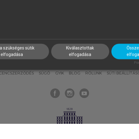
nyokat, hogy bármikor azonnal
részeket, és
készíts
saj
hozzájuk férhess!
jegyzeteket!
a szükséges sütik
Kiválasztottak
Összes
elfogadása
elfogadása
elfog
KNAK
SZERKESZTÉSI ÉS LEKTORÁLÁSI ALAPELVEK
MI – ÁLTALÁNOS
Pow
ICENCSZERZŐDÉS
SÚGÓ
GYIK
BLOG
RÓLUNK
SÜTI BEÁLLÍTÁS