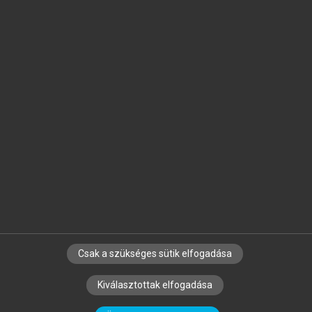
Jelöld meg a számodra fontos részeket, és
készíts
saját
jegyzeteket!
Egyéni előfizetéssel további
MeRSZ+ funkciókat
és
tartalmakat is elérhetsz.
Csak a szükséges sütik elfogadása
SZERZŐKNEK
CÉGEKNEK
KÖNYVTÁROSOKNAK
Kiválasztottak elfogadása
SZERKESZTÉSI ÉS LEKTORÁLÁSI ALAPELVEK