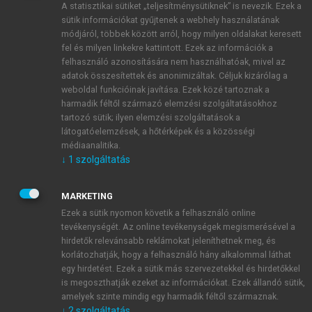
A statisztikai sütiket „teljesítménysütiknek” is nevezik. Ezek a
sütik információkat gyűjtenek a webhely használatának
módjáról, többek között arról, hogy milyen oldalakat keresett
ÚJ FIÓK LÉTREHOZÁSA
fel és milyen linkekre kattintott. Ezek az információk a
1 óra díjmentes hozzáférés
felhasználó azonosítására nem használhatóak, mivel az
adatok összesítettek és anonimizáltak. Céljuk kizárólag a
weboldal funkcióinak javítása. Ezek közé tartoznak a
E-MAIL-CÍM
harmadik féltől származó elemzési szolgáltatásokhoz
tartozó sütik; ilyen elemzési szolgáltatások a
látogatóelemzések, a hőtérképek és a közösségi
NÉV
médiaanalitika.
↓
1
szolgáltatás
JELSZÓ
MARKETING
Ezek a sütik nyomon követik a felhasználó online
tevékenységét. Az online tevékenységek megismerésével a
JELSZÓ ÚJRA
hirdetők relevánsabb reklámokat jeleníthetnek meg, és
korlátozhatják, hogy a felhasználó hány alkalommal láthat
egy hirdetést. Ezek a sütik más szervezetekkel és hirdetőkkel
is megoszthatják ezeket az információkat. Ezek állandó sütik,
Kérek értesítést a MeRSZ újdonságairól, akcióiról.
amelyek szinte mindig egy harmadik féltől származnak.
↓
2
szolgáltatás