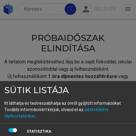
person
search
menu
BELÉPÉS
PRÓBAIDŐSZAK
ELINDÍTÁSA
A tartalom megtekintéséhez lépj be a saját fiókoddal, iskolai
azonosítóddal vagy új felhasználóként.
Új felhasználóként
1 óra díjmentes hozzáférésre
vagy
jogosult.
SÜTIK LISTÁJA
A próbaidőszak elindításához,
jelentkezz
be meglévő
fiókoddal,
vagy hozz létre új fiókot.
Itt láthatja és testreszabhatja az önről gyűjtött információkat.
További információért kérjük, olvasd el az
adatvédelmi
A regisztráció után a
próbaidőszak
automatikusan
elindul.
tájékoztatónkat
.
BELÉPÉS SAJÁT FIÓKKAL
STATISZTIKA