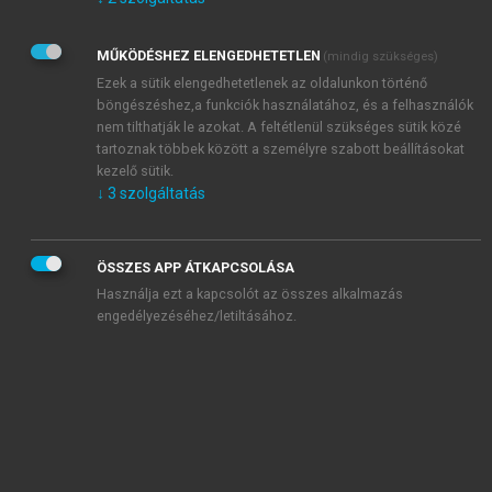
Kérek értesítést az Akadémiai Kiadó Zrt. újdonságairól,
akcióiról.
MŰKÖDÉSHEZ ELENGEDHETETLEN
(mindig szükséges)
Az
Adatkezelési tájékoztatóban
foglaltakat tudomásul
veszem és elfogadom.
Ezek a sütik elengedhetetlenek az oldalunkon történő
Az
Általános vásárlási feltételeket
, valamint a
szotar.net
és a
böngészéshez,a funkciók használatához, és a felhasználók
mersz.hu
oldalak licencszerződéseiben foglaltakat
nem tilthatják le azokat. A feltétlenül szükséges sütik közé
tudomásul veszem és elfogadom.
tartoznak többek között a személyre szabott beállításokat
kezelő sütik.
↓
3
szolgáltatás
KIPRÓBÁLOM
ÖSSZES APP ÁTKAPCSOLÁSA
Használja ezt a kapcsolót az összes alkalmazás
engedélyezéséhez/letiltásához.
MIÉRT ÉRDEMES A MERSZ ONLINE
OKOSKÖNYVTÁRAT HASZNÁLNI?