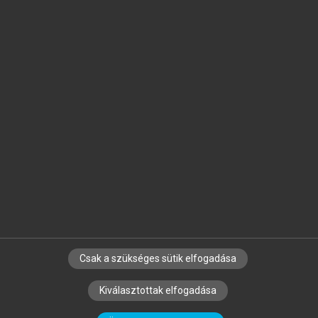
Jelöld meg a számodra fontos részeket, és
készíts
saját
jegyzeteket!
Egyéni előfizetéssel további
MeRSZ+ funkciókat
és
tartalmakat is elérhetsz.
Csak a szükséges sütik elfogadása
SZERZŐKNEK
CÉGEKNEK
KÖNYVTÁROSOKNAK
Kiválasztottak elfogadása
SZERKESZTÉSI ÉS LEKTORÁLÁSI ALAPELVEK