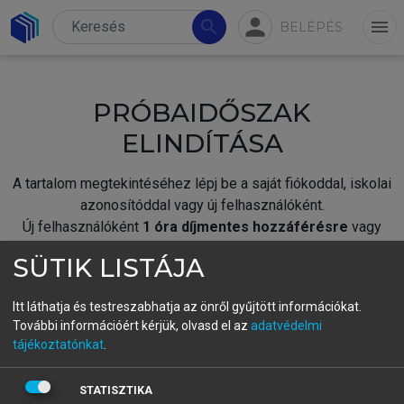
person
search
menu
BELÉPÉS
PRÓBAIDŐSZAK
ELINDÍTÁSA
A tartalom megtekintéséhez lépj be a saját fiókoddal, iskolai
azonosítóddal vagy új felhasználóként.
Új felhasználóként
1 óra díjmentes hozzáférésre
vagy
jogosult.
SÜTIK LISTÁJA
A próbaidőszak elindításához,
jelentkezz
be meglévő
fiókoddal,
vagy hozz létre új fiókot.
Itt láthatja és testreszabhatja az önről gyűjtött információkat.
További információért kérjük, olvasd el az
adatvédelmi
A regisztráció után a
próbaidőszak
automatikusan
elindul.
tájékoztatónkat
.
BELÉPÉS SAJÁT FIÓKKAL
STATISZTIKA