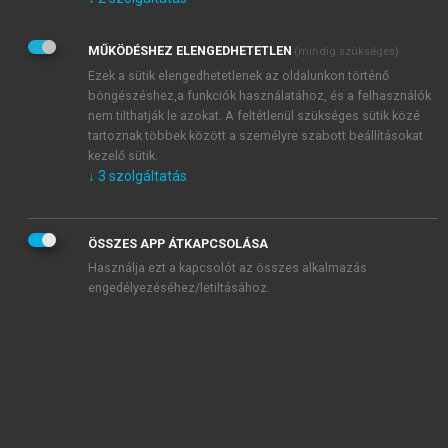
Kérek értesítést az Akadémiai Kiadó Zrt. újdonságairól,
akcióiról.
MŰKÖDÉSHEZ ELENGEDHETETLEN
(mindig szükséges)
Az
Adatkezelési tájékoztatóban
foglaltakat tudomásul
veszem és elfogadom.
Ezek a sütik elengedhetetlenek az oldalunkon történő
Az
Általános vásárlási feltételeket
, valamint a
szotar.net
és a
böngészéshez,a funkciók használatához, és a felhasználók
mersz.hu
oldalak licencszerződéseiben foglaltakat
nem tilthatják le azokat. A feltétlenül szükséges sütik közé
tudomásul veszem és elfogadom.
tartoznak többek között a személyre szabott beállításokat
kezelő sütik.
↓
3
szolgáltatás
KIPRÓBÁLOM
ÖSSZES APP ÁTKAPCSOLÁSA
Használja ezt a kapcsolót az összes alkalmazás
engedélyezéséhez/letiltásához.
MIÉRT ÉRDEMES A MERSZ ONLINE
OKOSKÖNYVTÁRAT HASZNÁLNI?