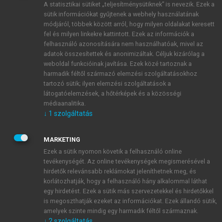
A statisztikai sütiket „teljesítménysütiknek” is nevezik. Ezek a
sütik információkat gyűjtenek a webhely használatának
módjáról, többek között arról, hogy milyen oldalakat keresett
ÚJ FIÓK LÉTREHOZÁSA
fel és milyen linkekre kattintott. Ezek az információk a
1 óra díjmentes hozzáférés
felhasználó azonosítására nem használhatóak, mivel az
adatok összesítettek és anonimizáltak. Céljuk kizárólag a
weboldal funkcióinak javítása. Ezek közé tartoznak a
E-MAIL-CÍM
harmadik féltől származó elemzési szolgáltatásokhoz
tartozó sütik; ilyen elemzési szolgáltatások a
látogatóelemzések, a hőtérképek és a közösségi
NÉV
médiaanalitika.
↓
1
szolgáltatás
JELSZÓ
MARKETING
Ezek a sütik nyomon követik a felhasználó online
tevékenységét. Az online tevékenységek megismerésével a
JELSZÓ ÚJRA
hirdetők relevánsabb reklámokat jeleníthetnek meg, és
korlátozhatják, hogy a felhasználó hány alkalommal láthat
egy hirdetést. Ezek a sütik más szervezetekkel és hirdetőkkel
is megoszthatják ezeket az információkat. Ezek állandó sütik,
Kérek értesítést a MeRSZ újdonságairól, akcióiról.
amelyek szinte mindig egy harmadik féltől származnak.
↓
2
szolgáltatás