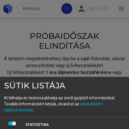
person
search
menu
BELÉPÉS
PRÓBAIDŐSZAK
ELINDÍTÁSA
A tartalom megtekintéséhez lépj be a saját fiókoddal, iskolai
azonosítóddal vagy új felhasználóként.
Új felhasználóként
1 óra díjmentes hozzáférésre
vagy
jogosult.
SÜTIK LISTÁJA
A próbaidőszak elindításához,
jelentkezz
be meglévő
fiókoddal,
vagy hozz létre új fiókot.
Itt láthatja és testreszabhatja az önről gyűjtött információkat.
További információért kérjük, olvasd el az
adatvédelmi
A regisztráció után a
próbaidőszak
automatikusan
elindul.
tájékoztatónkat
.
BELÉPÉS SAJÁT FIÓKKAL
STATISZTIKA