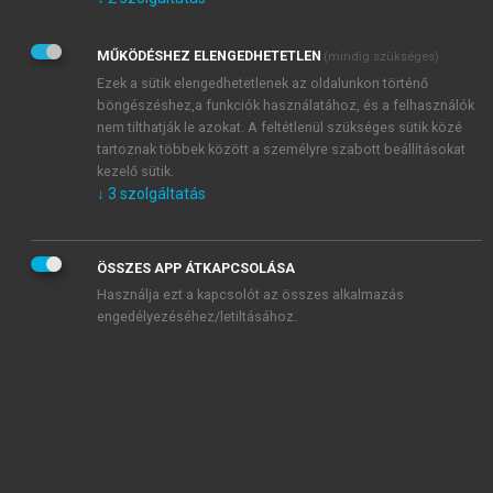
Kérek értesítést az Akadémiai Kiadó Zrt. újdonságairól,
akcióiról.
MŰKÖDÉSHEZ ELENGEDHETETLEN
(mindig szükséges)
Az
Adatkezelési tájékoztatóban
foglaltakat tudomásul
veszem és elfogadom.
Ezek a sütik elengedhetetlenek az oldalunkon történő
Az
Általános vásárlási feltételeket
, valamint a
szotar.net
és a
böngészéshez,a funkciók használatához, és a felhasználók
mersz.hu
oldalak licencszerződéseiben foglaltakat
nem tilthatják le azokat. A feltétlenül szükséges sütik közé
tudomásul veszem és elfogadom.
tartoznak többek között a személyre szabott beállításokat
kezelő sütik.
↓
3
szolgáltatás
KIPRÓBÁLOM
ÖSSZES APP ÁTKAPCSOLÁSA
Használja ezt a kapcsolót az összes alkalmazás
engedélyezéséhez/letiltásához.
MIÉRT ÉRDEMES A MERSZ ONLINE
OKOSKÖNYVTÁRAT HASZNÁLNI?