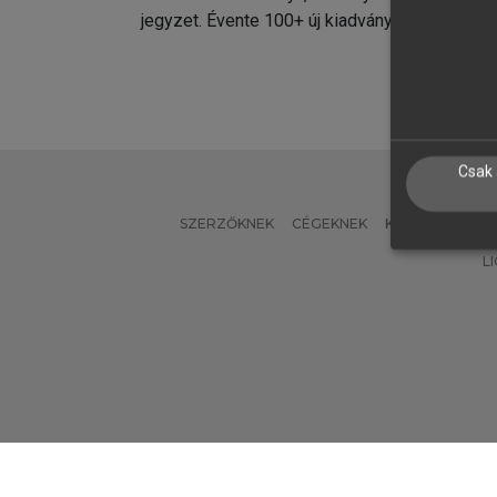
jegyzet. Évente 100+ új kiadvány.
kiadvá
Csak 
SZERZŐKNEK
CÉGEKNEK
KÖNYVTÁROSO
L
Verzió: 2.7.2