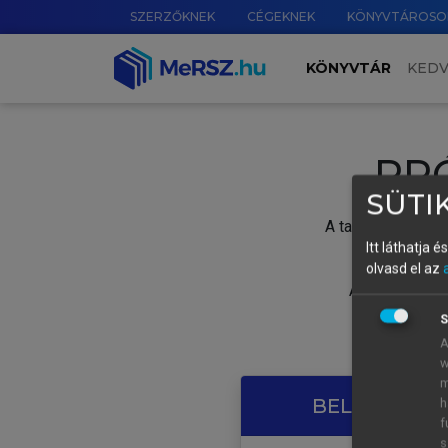
SZERZŐKNEK
CÉGEKNEK
KÖNYVTÁROSO
KÖNYVTÁR
KED
PR
SÜTIK
A tartalom megtek
Itt láthatja 
olvasd el az
A próbaidősza
S
A
w
m
BELÉPÉS SAJ
h
f
s