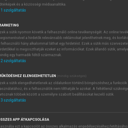
őtérképek és a közösségi médiaanalitika.
E-MAIL-CÍM
1
szolgáltatás
MARKETING
NÉV
zek a sütik nyomon követik a felhasználó online tevékenységét. Az online tev
egismerésével a hirdetők relevánsabb reklámokat jeleníthetnek meg, és korlát
 felhasználó hány alkalommal láthat egy hirdetést. Ezek a sütik más szervezete
JELSZÓ
irdetőkkel is megoszthatják ezeket az információkat. Ezek állandó sütik, amely
indig egy harmadik féltől származnak.
2
szolgáltatás
JELSZÓ ÚJRA
PÉS
ŰKÖDÉSHEZ ELENGEDHETETLEN
(mindig szükséges)
zek a sütik elengedhetetlenek az oldalunkon történő böngészéshez,a funkciók
asználatához, és a felhasználók nem tilthatják le azokat. A feltétlenül szükség
Kérek értesítést a MeRSZ új
artoznak többek között a személyre szabott beállításokat kezelő sütik.
Kérek értesítést az Akadémi
3
szolgáltatás
akcióiról.
 VAGY?
Az
Adatkezelési tájékozta
yi azonosítóval
veszem és elfogadom.
SSZES APP ÁTKAPCSOLÁSA
Az
Általános vásárlási felt
asználja ezt a kapcsolót az összes alkalmazás engedélyezéséhez/letiltásáho