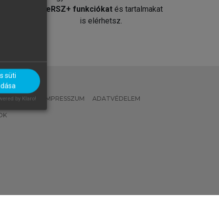
át
MeRSZ+ funkciókat
és tartalmakat
is elérhetsz.
 süti
adása
 IRÁNYELVEK
IMPRESSZUM
ADATVÉDELEM
ered by Klaro!
OK