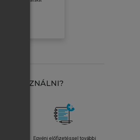
erződéseiben foglaltakat
ogadom.
ÓBÁLOM
AT HASZNÁLNI?
ntos
Egyéni előfizetéssel további