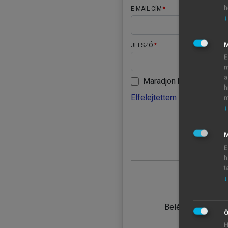
h
E-MAIL-CÍM
↓
JELSZÓ
E
m
a
Maradjon belépve
h
Elfelejtettem a jelszavamat
m
↓
BELÉ
M
E
h
t
↓
TANULÓ
Belépés intézmén
Ö
H