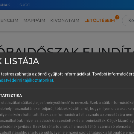
KNAK
SÚGÓ
VENCEIM
MAPPÁIM
KIVONATAIM
LETÖLTÉSEIM
ÓBAIDŐSZAK ELINDÍT
 LISTÁJA
intéséhez lépj be a saját fiókoddal, iskolai azonosítóddal vagy ú
és testreszabhatja az önről gyűjtött információkat.
További információért 
Új felhasználóként
1 óra díjmentes hozzáférésre
vagy jogosult
adatvédelmi tájékoztatónkat
.
k elindításához,
jelentkezz
be meglévő fiókoddal,
vagy hozz lé
A regisztráció után a
próbaidőszak
automatikusan
elindul.
TATISZTIKA
 statisztikai sütiket „teljesítménysütiknek” is nevezik. Ezek a sütik információka
ebhely használatának módjáról, többek között arról, hogy milyen oldalakat kere
ilyen linkekre kattintott. Ezek az információk a felhasználó azonosítására nem
ÚJ FIÓK 
ÁT FIÓKKAL
asználhatóak, mivel az adatok összesítettek és anonimizáltak. Céljuk kizáróla
1 óra díjme
unkcióinak javítása. Ezek közé tartoznak a harmadik féltől származó elemzési
zolgáltatásokhoz tartozó sütik; ilyen elemzési szolgáltatások a látogatóelemz