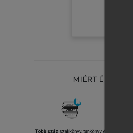
MIÉRT ÉRDEME
Több száz
szakkönyv, tankönyv és
Jel