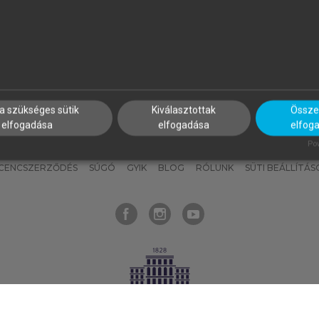
nyokat, hogy bármikor azonnal
részeket, és
készíts
saj
hozzájuk férhess!
jegyzeteket!
a szükséges sütik
Kiválasztottak
Összes
elfogadása
elfogadása
elfog
KNAK
SZERKESZTÉSI ÉS LEKTORÁLÁSI ALAPELVEK
MI – ÁLTALÁNOS
Pow
ICENCSZERZŐDÉS
SÚGÓ
GYIK
BLOG
RÓLUNK
SÜTI BEÁLLÍTÁS