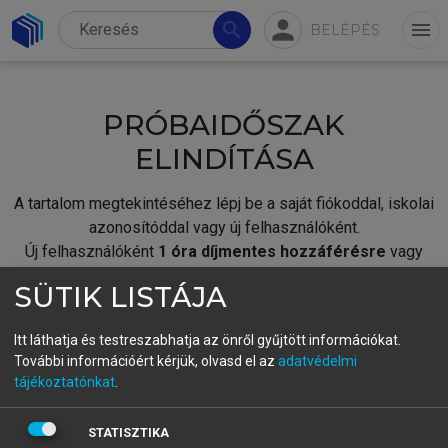
person
search
menu
BELÉPÉS
PRÓBAIDŐSZAK
ELINDÍTÁSA
A tartalom megtekintéséhez lépj be a saját fiókoddal, iskolai
azonosítóddal vagy új felhasználóként.
Új felhasználóként
1 óra díjmentes hozzáférésre
vagy
jogosult.
SÜTIK LISTÁJA
A próbaidőszak elindításához,
jelentkezz
be meglévő
fiókoddal,
vagy hozz létre új fiókot.
Itt láthatja és testreszabhatja az önről gyűjtött információkat.
További információért kérjük, olvasd el az
adatvédelmi
A regisztráció után a
próbaidőszak
automatikusan
elindul.
tájékoztatónkat
.
BELÉPÉS SAJÁT FIÓKKAL
STATISZTIKA