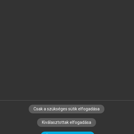
Jelöld meg a számodra fontos részeket, és
készíts
saját
jegyzeteket!
Egyéni előfizetéssel további
MeRSZ+ funkciókat
és
tartalmakat is elérhetsz.
Csak a szükséges sütik elfogadása
SZERZŐKNEK
CÉGEKNEK
KÖNYVTÁROSOKNAK
Kiválasztottak elfogadása
SZERKESZTÉSI ÉS LEKTORÁLÁSI ALAPELVEK