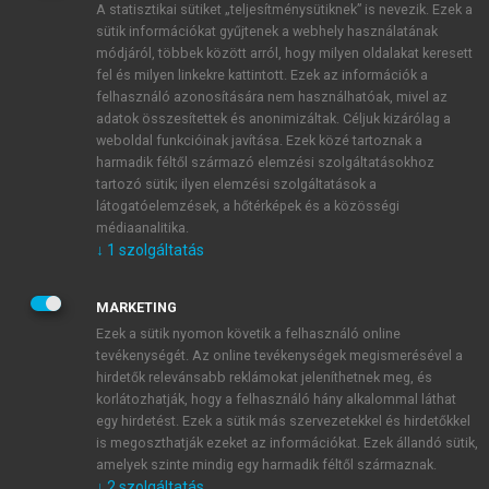
A statisztikai sütiket „teljesítménysütiknek” is nevezik. Ezek a
sütik információkat gyűjtenek a webhely használatának
módjáról, többek között arról, hogy milyen oldalakat keresett
ÚJ FIÓK LÉTREHOZÁSA
fel és milyen linkekre kattintott. Ezek az információk a
1 óra díjmentes hozzáférés
felhasználó azonosítására nem használhatóak, mivel az
adatok összesítettek és anonimizáltak. Céljuk kizárólag a
weboldal funkcióinak javítása. Ezek közé tartoznak a
E-MAIL-CÍM
harmadik féltől származó elemzési szolgáltatásokhoz
tartozó sütik; ilyen elemzési szolgáltatások a
látogatóelemzések, a hőtérképek és a közösségi
NÉV
médiaanalitika.
↓
1
szolgáltatás
JELSZÓ
MARKETING
Ezek a sütik nyomon követik a felhasználó online
tevékenységét. Az online tevékenységek megismerésével a
JELSZÓ ÚJRA
hirdetők relevánsabb reklámokat jeleníthetnek meg, és
korlátozhatják, hogy a felhasználó hány alkalommal láthat
egy hirdetést. Ezek a sütik más szervezetekkel és hirdetőkkel
is megoszthatják ezeket az információkat. Ezek állandó sütik,
Kérek értesítést a MeRSZ újdonságairól, akcióiról.
amelyek szinte mindig egy harmadik féltől származnak.
↓
2
szolgáltatás