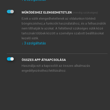
Kérek értesítést az Akadémiai Kiadó Zrt. újdonságairól,
akcióiról.
MŰKÖDÉSHEZ ELENGEDHETETLEN
(mindig szükséges)
Az
Adatkezelési tájékoztatóban
foglaltakat tudomásul
veszem és elfogadom.
Ezek a sütik elengedhetetlenek az oldalunkon történő
Az
Általános vásárlási feltételeket
, valamint a
szotar.net
és a
böngészéshez,a funkciók használatához, és a felhasználók
mersz.hu
oldalak licencszerződéseiben foglaltakat
nem tilthatják le azokat. A feltétlenül szükséges sütik közé
tudomásul veszem és elfogadom.
tartoznak többek között a személyre szabott beállításokat
kezelő sütik.
↓
3
szolgáltatás
KIPRÓBÁLOM
ÖSSZES APP ÁTKAPCSOLÁSA
Használja ezt a kapcsolót az összes alkalmazás
engedélyezéséhez/letiltásához.
MIÉRT ÉRDEMES A MERSZ ONLINE
OKOSKÖNYVTÁRAT HASZNÁLNI?