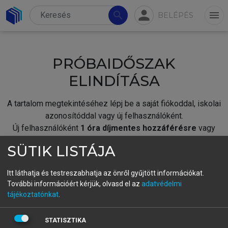
person
search
menu
BELÉPÉS
PRÓBAIDŐSZAK
ELINDÍTÁSA
A tartalom megtekintéséhez lépj be a saját fiókoddal, iskolai
azonosítóddal vagy új felhasználóként.
Új felhasználóként
1 óra díjmentes hozzáférésre
vagy
jogosult.
SÜTIK LISTÁJA
A próbaidőszak elindításához,
jelentkezz
be meglévő
fiókoddal,
vagy hozz létre új fiókot.
Itt láthatja és testreszabhatja az önről gyűjtött információkat.
További információért kérjük, olvasd el az
adatvédelmi
A regisztráció után a
próbaidőszak
automatikusan
elindul.
tájékoztatónkat
.
BELÉPÉS SAJÁT FIÓKKAL
STATISZTIKA