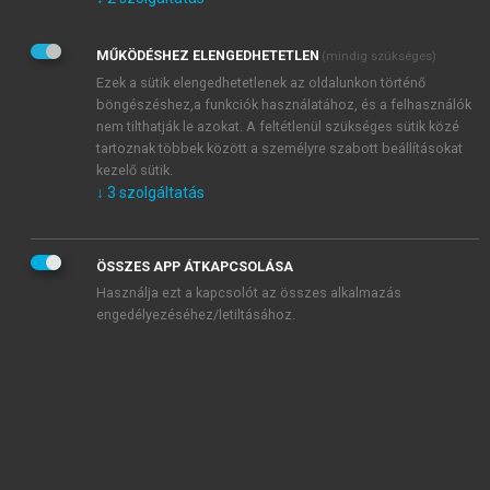
Kérek értesítést az Akadémiai Kiadó Zrt. újdonságairól,
akcióiról.
MŰKÖDÉSHEZ ELENGEDHETETLEN
(mindig szükséges)
Az
Adatkezelési tájékoztatóban
foglaltakat tudomásul
veszem és elfogadom.
Ezek a sütik elengedhetetlenek az oldalunkon történő
Az
Általános vásárlási feltételeket
, valamint a
szotar.net
és a
böngészéshez,a funkciók használatához, és a felhasználók
mersz.hu
oldalak licencszerződéseiben foglaltakat
nem tilthatják le azokat. A feltétlenül szükséges sütik közé
tudomásul veszem és elfogadom.
tartoznak többek között a személyre szabott beállításokat
kezelő sütik.
↓
3
szolgáltatás
KIPRÓBÁLOM
ÖSSZES APP ÁTKAPCSOLÁSA
Használja ezt a kapcsolót az összes alkalmazás
engedélyezéséhez/letiltásához.
MIÉRT ÉRDEMES A MERSZ ONLINE
OKOSKÖNYVTÁRAT HASZNÁLNI?