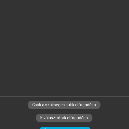
Jelöld meg a számodra fontos részeket, és
készíts
saját
jegyzeteket!
Egyéni előfizetéssel további
MeRSZ+ funkciókat
és
tartalmakat is elérhetsz.
Csak a szükséges sütik elfogadása
SZERZŐKNEK
CÉGEKNEK
KÖNYVTÁROSOKNAK
Kiválasztottak elfogadása
SZERKESZTÉSI ÉS LEKTORÁLÁSI ALAPELVEK