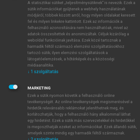
A statisztikai sütiket „teljesítménysütiknek” is nevezik. Ezek a
sütik információkat gyűjtenek a webhely használatának
módjáról, többek között arról, hogy milyen oldalakat keresett
ÚJ FIÓK LÉTREHOZÁSA
fel és milyen linkekre kattintott. Ezek az információk a
1 óra díjmentes hozzáférés
felhasználó azonosítására nem használhatóak, mivel az
adatok összesítettek és anonimizáltak. Céljuk kizárólag a
weboldal funkcióinak javítása. Ezek közé tartoznak a
E-MAIL-CÍM
harmadik féltől származó elemzési szolgáltatásokhoz
tartozó sütik; ilyen elemzési szolgáltatások a
látogatóelemzések, a hőtérképek és a közösségi
NÉV
médiaanalitika.
↓
1
szolgáltatás
JELSZÓ
MARKETING
Ezek a sütik nyomon követik a felhasználó online
tevékenységét. Az online tevékenységek megismerésével a
JELSZÓ ÚJRA
hirdetők relevánsabb reklámokat jeleníthetnek meg, és
korlátozhatják, hogy a felhasználó hány alkalommal láthat
egy hirdetést. Ezek a sütik más szervezetekkel és hirdetőkkel
is megoszthatják ezeket az információkat. Ezek állandó sütik,
Kérek értesítést a MeRSZ újdonságairól, akcióiról.
amelyek szinte mindig egy harmadik féltől származnak.
↓
2
szolgáltatás