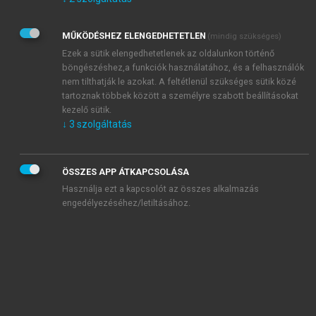
Kérek értesítést az Akadémiai Kiadó Zrt. újdonságairól,
akcióiról.
MŰKÖDÉSHEZ ELENGEDHETETLEN
(mindig szükséges)
Az
Adatkezelési tájékoztatóban
foglaltakat tudomásul
veszem és elfogadom.
Ezek a sütik elengedhetetlenek az oldalunkon történő
Az
Általános vásárlási feltételeket
, valamint a
szotar.net
és a
böngészéshez,a funkciók használatához, és a felhasználók
mersz.hu
oldalak licencszerződéseiben foglaltakat
nem tilthatják le azokat. A feltétlenül szükséges sütik közé
tudomásul veszem és elfogadom.
tartoznak többek között a személyre szabott beállításokat
kezelő sütik.
↓
3
szolgáltatás
KIPRÓBÁLOM
ÖSSZES APP ÁTKAPCSOLÁSA
Használja ezt a kapcsolót az összes alkalmazás
engedélyezéséhez/letiltásához.
MIÉRT ÉRDEMES A MERSZ ONLINE
OKOSKÖNYVTÁRAT HASZNÁLNI?