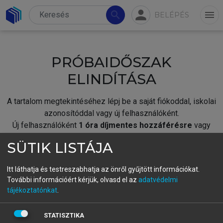
person
search
menu
BELÉPÉS
PRÓBAIDŐSZAK
ELINDÍTÁSA
A tartalom megtekintéséhez lépj be a saját fiókoddal, iskolai
azonosítóddal vagy új felhasználóként.
Új felhasználóként
1 óra díjmentes hozzáférésre
vagy
jogosult.
SÜTIK LISTÁJA
A próbaidőszak elindításához,
jelentkezz
be meglévő
fiókoddal,
vagy hozz létre új fiókot.
Itt láthatja és testreszabhatja az önről gyűjtött információkat.
További információért kérjük, olvasd el az
adatvédelmi
A regisztráció után a
próbaidőszak
automatikusan
elindul.
tájékoztatónkat
.
BELÉPÉS SAJÁT FIÓKKAL
STATISZTIKA