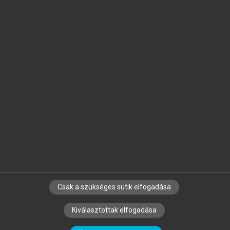
Jelöld meg a számodra fontos részeket, és
készíts
saját
jegyzeteket!
Egyéni előfizetéssel további
MeRSZ+ funkciókat
és
tartalmakat is elérhetsz.
Csak a szükséges sütik elfogadása
SZERZŐKNEK
CÉGEKNEK
KÖNYVTÁROSOKNAK
Kiválasztottak elfogadása
SZERKESZTÉSI ÉS LEKTORÁLÁSI ALAPELVEK