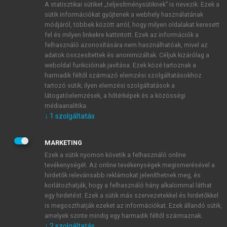
A statisztikai sütiket „teljesítménysütiknek” is nevezik. Ezek a
sütik információkat gyűjtenek a webhely használatának
módjáról, többek között arról, hogy milyen oldalakat keresett
ÚJ FIÓK LÉTREHOZÁSA
fel és milyen linkekre kattintott. Ezek az információk a
1 óra díjmentes hozzáférés
felhasználó azonosítására nem használhatóak, mivel az
adatok összesítettek és anonimizáltak. Céljuk kizárólag a
weboldal funkcióinak javítása. Ezek közé tartoznak a
E-MAIL-CÍM
harmadik féltől származó elemzési szolgáltatásokhoz
tartozó sütik; ilyen elemzési szolgáltatások a
látogatóelemzések, a hőtérképek és a közösségi
NÉV
médiaanalitika.
↓
1
szolgáltatás
JELSZÓ
MARKETING
Ezek a sütik nyomon követik a felhasználó online
tevékenységét. Az online tevékenységek megismerésével a
JELSZÓ ÚJRA
hirdetők relevánsabb reklámokat jeleníthetnek meg, és
korlátozhatják, hogy a felhasználó hány alkalommal láthat
egy hirdetést. Ezek a sütik más szervezetekkel és hirdetőkkel
is megoszthatják ezeket az információkat. Ezek állandó sütik,
Kérek értesítést a MeRSZ újdonságairól, akcióiról.
amelyek szinte mindig egy harmadik féltől származnak.
↓
2
szolgáltatás