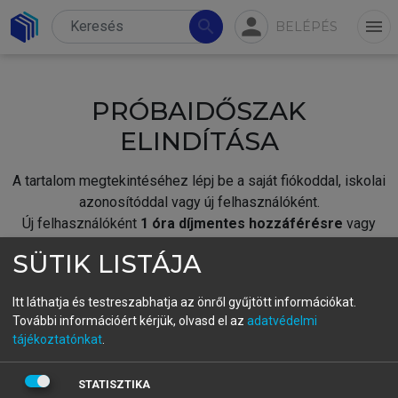
person
search
menu
BELÉPÉS
PRÓBAIDŐSZAK
ELINDÍTÁSA
A tartalom megtekintéséhez lépj be a saját fiókoddal, iskolai
azonosítóddal vagy új felhasználóként.
Új felhasználóként
1 óra díjmentes hozzáférésre
vagy
jogosult.
SÜTIK LISTÁJA
A próbaidőszak elindításához,
jelentkezz
be meglévő
fiókoddal,
vagy hozz létre új fiókot.
Itt láthatja és testreszabhatja az önről gyűjtött információkat.
További információért kérjük, olvasd el az
adatvédelmi
A regisztráció után a
próbaidőszak
automatikusan
elindul.
tájékoztatónkat
.
BELÉPÉS SAJÁT FIÓKKAL
STATISZTIKA