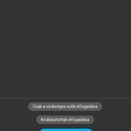
Jelöld meg a számodra fontos részeket, és
készíts
saját
jegyzeteket!
Egyéni előfizetéssel további
MeRSZ+ funkciókat
és
tartalmakat is elérhetsz.
Csak a szükséges sütik elfogadása
SZERZŐKNEK
CÉGEKNEK
KÖNYVTÁROSOKNAK
Kiválasztottak elfogadása
SZERKESZTÉSI ÉS LEKTORÁLÁSI ALAPELVEK