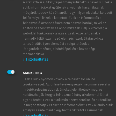
A statisztikai sütiket „teljesítménysütiknek” is nevezik. Ezek a
sütik információkat gyűjtenek a webhely használatának
módjáról, többek között arról, hogy milyen oldalakat keresett
ÚJ FIÓK LÉTREHOZÁSA
fel és milyen linkekre kattintott. Ezek az információk a
1 óra díjmentes hozzáférés
felhasználó azonosítására nem használhatóak, mivel az
adatok összesítettek és anonimizáltak. Céljuk kizárólag a
weboldal funkcióinak javítása. Ezek közé tartoznak a
E-MAIL-CÍM
harmadik féltől származó elemzési szolgáltatásokhoz
tartozó sütik; ilyen elemzési szolgáltatások a
látogatóelemzések, a hőtérképek és a közösségi
NÉV
médiaanalitika.
↓
1
szolgáltatás
JELSZÓ
MARKETING
Ezek a sütik nyomon követik a felhasználó online
tevékenységét. Az online tevékenységek megismerésével a
JELSZÓ ÚJRA
hirdetők relevánsabb reklámokat jeleníthetnek meg, és
korlátozhatják, hogy a felhasználó hány alkalommal láthat
egy hirdetést. Ezek a sütik más szervezetekkel és hirdetőkkel
is megoszthatják ezeket az információkat. Ezek állandó sütik,
Kérek értesítést a MeRSZ újdonságairól, akcióiról.
amelyek szinte mindig egy harmadik féltől származnak.
↓
2
szolgáltatás