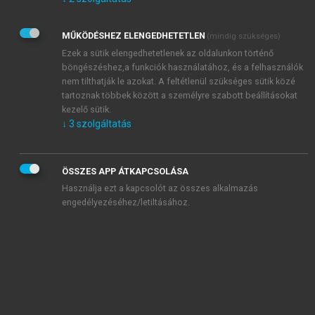
Kérek értesítést az Akadémiai Kiadó Zrt. újdonságairól,
akcióiról.
MŰKÖDÉSHEZ ELENGEDHETETLEN
(mindig szükséges)
Az
Adatkezelési tájékoztatóban
foglaltakat tudomásul
veszem és elfogadom.
Ezek a sütik elengedhetetlenek az oldalunkon történő
Az
Általános vásárlási feltételeket
, valamint a
szotar.net
és a
böngészéshez,a funkciók használatához, és a felhasználók
mersz.hu
oldalak licencszerződéseiben foglaltakat
nem tilthatják le azokat. A feltétlenül szükséges sütik közé
tudomásul veszem és elfogadom.
tartoznak többek között a személyre szabott beállításokat
kezelő sütik.
↓
3
szolgáltatás
KIPRÓBÁLOM
ÖSSZES APP ÁTKAPCSOLÁSA
Használja ezt a kapcsolót az összes alkalmazás
engedélyezéséhez/letiltásához.
MIÉRT ÉRDEMES A MERSZ ONLINE
OKOSKÖNYVTÁRAT HASZNÁLNI?