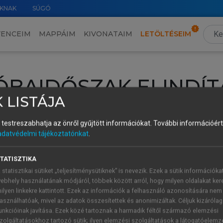
KNAK
SÚGÓ
VENCEIM
MAPPÁIM
KIVONATAIM
LETÖLTÉSEIM
ÓBAIDŐSZAK ELINDÍT
 LISTÁJA
intéséhez lépj be a saját fiókoddal, iskolai azonosítóddal vagy ú
és testreszabhatja az önről gyűjtött információkat.
További információért 
Új felhasználóként
1 óra díjmentes hozzáférésre
vagy jogosult
adatvédelmi tájékoztatónkat
.
k elindításához,
jelentkezz
be meglévő fiókoddal,
vagy hozz lé
A regisztráció után a
próbaidőszak
automatikusan
elindul.
TATISZTIKA
 statisztikai sütiket „teljesítménysütiknek” is nevezik. Ezek a sütik információka
ebhely használatának módjáról, többek között arról, hogy milyen oldalakat kere
ilyen linkekre kattintott. Ezek az információk a felhasználó azonosítására nem
ÚJ FIÓK 
ÁT FIÓKKAL
asználhatóak, mivel az adatok összesítettek és anonimizáltak. Céljuk kizáróla
1 óra díjme
unkcióinak javítása. Ezek közé tartoznak a harmadik féltől származó elemzési
zolgáltatásokhoz tartozó sütik; ilyen elemzési szolgáltatások a látogatóelemz