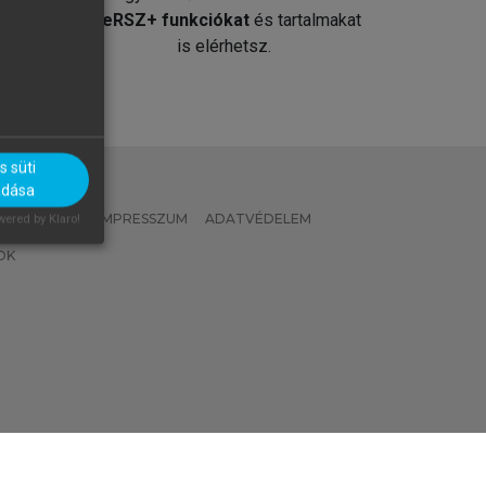
át
MeRSZ+ funkciókat
és tartalmakat
is elérhetsz.
 süti
adása
 IRÁNYELVEK
IMPRESSZUM
ADATVÉDELEM
ered by Klaro!
OK