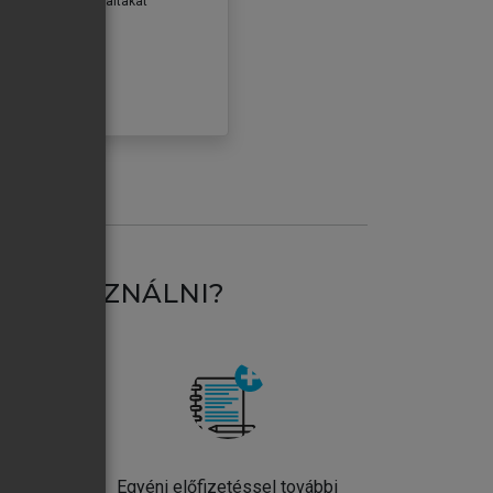
erződéseiben foglaltakat
ogadom.
ÓBÁLOM
AT HASZNÁLNI?
ntos
Egyéni előfizetéssel további