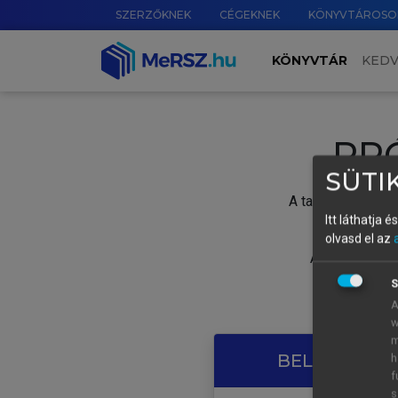
SZERZŐKNEK
CÉGEKNEK
KÖNYVTÁROSO
KÖNYVTÁR
KED
PR
SÜTIK
A tartalom megtek
Itt láthatja 
olvasd el az
A próbaidősza
S
A
w
m
BELÉPÉS SAJ
h
f
s