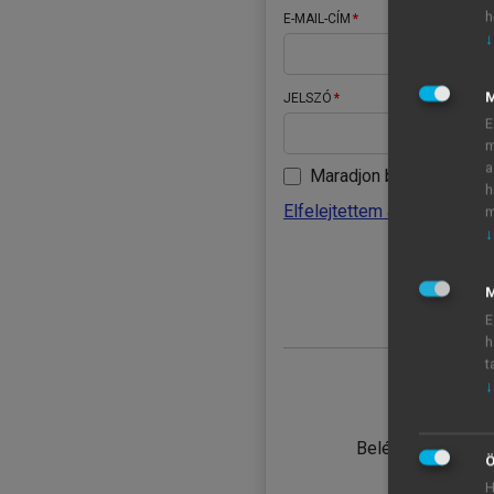
h
E-MAIL-CÍM
↓
JELSZÓ
E
m
a
Maradjon belépve
h
Elfelejtettem a jelszavamat
m
↓
BELÉ
M
E
h
t
↓
TANULÓ
Belépés intézmén
Ö
H