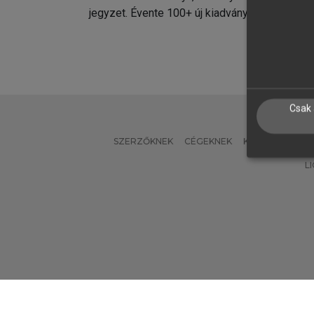
jegyzet. Évente 100+ új kiadvány.
kiadvá
Csak 
SZERZŐKNEK
CÉGEKNEK
KÖNYVTÁROSO
L
Verzió: 2.7.2