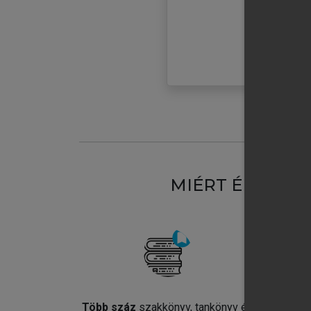
MIÉRT ÉRDEME
Több száz
szakkönyv, tankönyv és
Jel