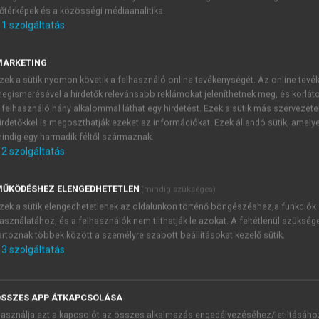
őtérképek és a közösségi médiaanalitika.
E-MAIL-CÍM
1
szolgáltatás
MARKETING
NÉV
zek a sütik nyomon követik a felhasználó online tevékenységét. Az online tev
egismerésével a hirdetők relevánsabb reklámokat jeleníthetnek meg, és korlát
 felhasználó hány alkalommal láthat egy hirdetést. Ezek a sütik más szervezete
JELSZÓ
irdetőkkel is megoszthatják ezeket az információkat. Ezek állandó sütik, amely
indig egy harmadik féltől származnak.
2
szolgáltatás
JELSZÓ ÚJRA
PÉS
ŰKÖDÉSHEZ ELENGEDHETETLEN
(mindig szükséges)
zek a sütik elengedhetetlenek az oldalunkon történő böngészéshez,a funkciók
asználatához, és a felhasználók nem tilthatják le azokat. A feltétlenül szükség
Kérek értesítést a MeRSZ új
artoznak többek között a személyre szabott beállításokat kezelő sütik.
Kérek értesítést az Akadémi
3
szolgáltatás
akcióiról.
 VAGY?
Az
Adatkezelési tájékozta
yi azonosítóval
veszem és elfogadom.
SSZES APP ÁTKAPCSOLÁSA
Az
Általános vásárlási felt
asználja ezt a kapcsolót az összes alkalmazás engedélyezéséhez/letiltásáho