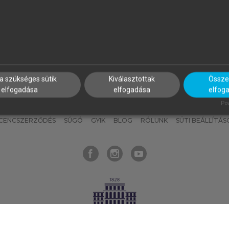
nyokat, hogy bármikor azonnal
részeket, és
készíts
saj
hozzájuk férhess!
jegyzeteket!
a szükséges sütik
Kiválasztottak
Összes
elfogadása
elfogadása
elfog
KNAK
SZERKESZTÉSI ÉS LEKTORÁLÁSI ALAPELVEK
MI – ÁLTALÁNOS
Pow
ICENCSZERZŐDÉS
SÚGÓ
GYIK
BLOG
RÓLUNK
SÜTI BEÁLLÍTÁS