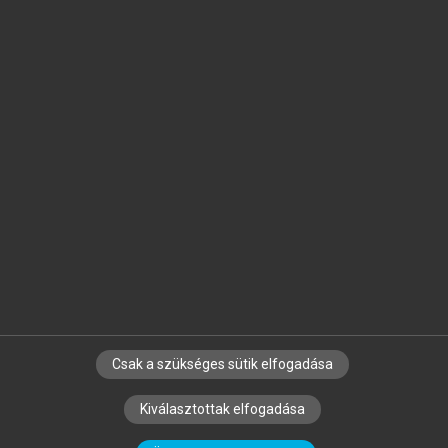
Jelöld meg a számodra fontos részeket, és
készíts
saját
jegyzeteket!
Egyéni előfizetéssel további
MeRSZ+ funkciókat
és
tartalmakat is elérhetsz.
Csak a szükséges sütik elfogadása
SZERZŐKNEK
CÉGEKNEK
KÖNYVTÁROSOKNAK
Kiválasztottak elfogadása
SZERKESZTÉSI ÉS LEKTORÁLÁSI ALAPELVEK