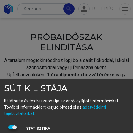
person
search
menu
BELÉPÉS
PRÓBAIDŐSZAK
ELINDÍTÁSA
A tartalom megtekintéséhez lépj be a saját fiókoddal, iskolai
azonosítóddal vagy új felhasználóként.
Új felhasználóként
1 óra díjmentes hozzáférésre
vagy
jogosult.
SÜTIK LISTÁJA
A próbaidőszak elindításához,
jelentkezz
be meglévő
fiókoddal,
vagy hozz létre új fiókot.
Itt láthatja és testreszabhatja az önről gyűjtött információkat.
További információért kérjük, olvasd el az
adatvédelmi
A regisztráció után a
próbaidőszak
automatikusan
elindul.
tájékoztatónkat
.
BELÉPÉS SAJÁT FIÓKKAL
STATISZTIKA