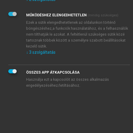
Kérek értesítést az Akadémiai Kiadó Zrt. újdonságairól,
akcióiról.
MŰKÖDÉSHEZ ELENGEDHETETLEN
(mindig szükséges)
Az
Adatkezelési tájékoztatóban
foglaltakat tudomásul
veszem és elfogadom.
Ezek a sütik elengedhetetlenek az oldalunkon történő
Az
Általános vásárlási feltételeket
, valamint a
szotar.net
és a
böngészéshez,a funkciók használatához, és a felhasználók
mersz.hu
oldalak licencszerződéseiben foglaltakat
nem tilthatják le azokat. A feltétlenül szükséges sütik közé
tudomásul veszem és elfogadom.
tartoznak többek között a személyre szabott beállításokat
kezelő sütik.
↓
3
szolgáltatás
KIPRÓBÁLOM
ÖSSZES APP ÁTKAPCSOLÁSA
Használja ezt a kapcsolót az összes alkalmazás
engedélyezéséhez/letiltásához.
MIÉRT ÉRDEMES A MERSZ ONLINE
OKOSKÖNYVTÁRAT HASZNÁLNI?