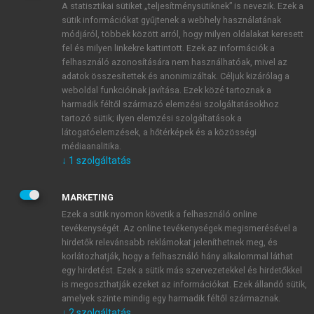
A statisztikai sütiket „teljesítménysütiknek” is nevezik. Ezek a
sütik információkat gyűjtenek a webhely használatának
módjáról, többek között arról, hogy milyen oldalakat keresett
ÚJ FIÓK LÉTREHOZÁSA
fel és milyen linkekre kattintott. Ezek az információk a
1 óra díjmentes hozzáférés
felhasználó azonosítására nem használhatóak, mivel az
adatok összesítettek és anonimizáltak. Céljuk kizárólag a
weboldal funkcióinak javítása. Ezek közé tartoznak a
E-MAIL-CÍM
harmadik féltől származó elemzési szolgáltatásokhoz
tartozó sütik; ilyen elemzési szolgáltatások a
látogatóelemzések, a hőtérképek és a közösségi
NÉV
médiaanalitika.
↓
1
szolgáltatás
JELSZÓ
MARKETING
Ezek a sütik nyomon követik a felhasználó online
tevékenységét. Az online tevékenységek megismerésével a
JELSZÓ ÚJRA
hirdetők relevánsabb reklámokat jeleníthetnek meg, és
korlátozhatják, hogy a felhasználó hány alkalommal láthat
egy hirdetést. Ezek a sütik más szervezetekkel és hirdetőkkel
is megoszthatják ezeket az információkat. Ezek állandó sütik,
Kérek értesítést a MeRSZ újdonságairól, akcióiról.
amelyek szinte mindig egy harmadik féltől származnak.
↓
2
szolgáltatás