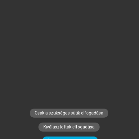
Jelöld meg a számodra fontos részeket, és
készíts
saját
jegyzeteket!
Egyéni előfizetéssel további
MeRSZ+ funkciókat
és
tartalmakat is elérhetsz.
Csak a szükséges sütik elfogadása
SZERZŐKNEK
CÉGEKNEK
KÖNYVTÁROSOKNAK
Kiválasztottak elfogadása
SZERKESZTÉSI ÉS LEKTORÁLÁSI ALAPELVEK