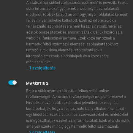
A statisztikai sütiket „teljesítménysütiknek” is nevezik. Ezek a
sütik információkat gyűjtenek a webhely használatának
módjáról, többek között arról, hogy milyen oldalakat keresett
ÚJ FIÓK LÉTREHOZÁSA
fel és milyen linkekre kattintott. Ezek az információk a
1 óra díjmentes hozzáférés
felhasználó azonosítására nem használhatóak, mivel az
adatok összesítettek és anonimizáltak. Céljuk kizárólag a
weboldal funkcióinak javítása. Ezek közé tartoznak a
E-MAIL-CÍM
harmadik féltől származó elemzési szolgáltatásokhoz
tartozó sütik; ilyen elemzési szolgáltatások a
látogatóelemzések, a hőtérképek és a közösségi
NÉV
médiaanalitika.
↓
1
szolgáltatás
JELSZÓ
MARKETING
Ezek a sütik nyomon követik a felhasználó online
tevékenységét. Az online tevékenységek megismerésével a
JELSZÓ ÚJRA
hirdetők relevánsabb reklámokat jeleníthetnek meg, és
korlátozhatják, hogy a felhasználó hány alkalommal láthat
egy hirdetést. Ezek a sütik más szervezetekkel és hirdetőkkel
is megoszthatják ezeket az információkat. Ezek állandó sütik,
Kérek értesítést a MeRSZ újdonságairól, akcióiról.
amelyek szinte mindig egy harmadik féltől származnak.
↓
2
szolgáltatás