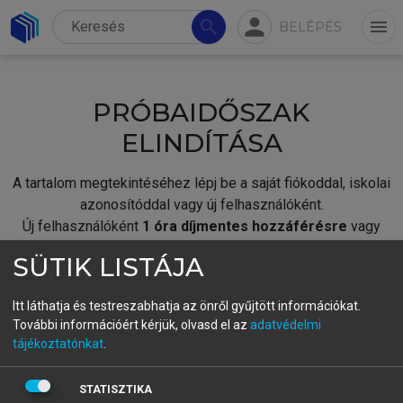
person
search
menu
BELÉPÉS
PRÓBAIDŐSZAK
ELINDÍTÁSA
A tartalom megtekintéséhez lépj be a saját fiókoddal, iskolai
azonosítóddal vagy új felhasználóként.
Új felhasználóként
1 óra díjmentes hozzáférésre
vagy
jogosult.
SÜTIK LISTÁJA
A próbaidőszak elindításához,
jelentkezz
be meglévő
fiókoddal,
vagy hozz létre új fiókot.
Itt láthatja és testreszabhatja az önről gyűjtött információkat.
További információért kérjük, olvasd el az
adatvédelmi
A regisztráció után a
próbaidőszak
automatikusan
elindul.
tájékoztatónkat
.
BELÉPÉS SAJÁT FIÓKKAL
STATISZTIKA