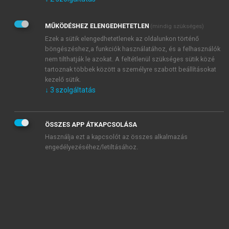
Kérek értesítést az Akadémiai Kiadó Zrt. újdonságairól,
akcióiról.
MŰKÖDÉSHEZ ELENGEDHETETLEN
(mindig szükséges)
Az
Adatkezelési tájékoztatóban
foglaltakat tudomásul
veszem és elfogadom.
Ezek a sütik elengedhetetlenek az oldalunkon történő
Az
Általános vásárlási feltételeket
, valamint a
szotar.net
és a
böngészéshez,a funkciók használatához, és a felhasználók
mersz.hu
oldalak licencszerződéseiben foglaltakat
nem tilthatják le azokat. A feltétlenül szükséges sütik közé
tudomásul veszem és elfogadom.
tartoznak többek között a személyre szabott beállításokat
kezelő sütik.
↓
3
szolgáltatás
KIPRÓBÁLOM
ÖSSZES APP ÁTKAPCSOLÁSA
Használja ezt a kapcsolót az összes alkalmazás
engedélyezéséhez/letiltásához.
MIÉRT ÉRDEMES A MERSZ ONLINE
OKOSKÖNYVTÁRAT HASZNÁLNI?