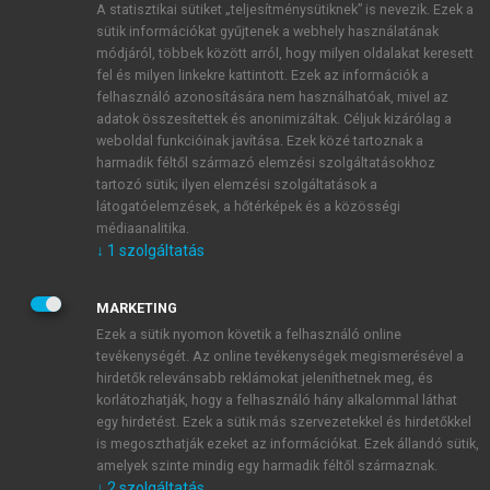
A statisztikai sütiket „teljesítménysütiknek” is nevezik. Ezek a
sütik információkat gyűjtenek a webhely használatának
módjáról, többek között arról, hogy milyen oldalakat keresett
ÚJ FIÓK LÉTREHOZÁSA
fel és milyen linkekre kattintott. Ezek az információk a
1 óra díjmentes hozzáférés
felhasználó azonosítására nem használhatóak, mivel az
adatok összesítettek és anonimizáltak. Céljuk kizárólag a
weboldal funkcióinak javítása. Ezek közé tartoznak a
E-MAIL-CÍM
harmadik féltől származó elemzési szolgáltatásokhoz
tartozó sütik; ilyen elemzési szolgáltatások a
látogatóelemzések, a hőtérképek és a közösségi
NÉV
médiaanalitika.
↓
1
szolgáltatás
JELSZÓ
MARKETING
Ezek a sütik nyomon követik a felhasználó online
tevékenységét. Az online tevékenységek megismerésével a
JELSZÓ ÚJRA
hirdetők relevánsabb reklámokat jeleníthetnek meg, és
korlátozhatják, hogy a felhasználó hány alkalommal láthat
egy hirdetést. Ezek a sütik más szervezetekkel és hirdetőkkel
is megoszthatják ezeket az információkat. Ezek állandó sütik,
Kérek értesítést a MeRSZ újdonságairól, akcióiról.
amelyek szinte mindig egy harmadik féltől származnak.
↓
2
szolgáltatás