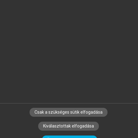
Jelöld meg a számodra fontos részeket, és
készíts
saját
jegyzeteket!
Egyéni előfizetéssel további
MeRSZ+ funkciókat
és
tartalmakat is elérhetsz.
Csak a szükséges sütik elfogadása
SZERZŐKNEK
CÉGEKNEK
KÖNYVTÁROSOKNAK
Kiválasztottak elfogadása
SZERKESZTÉSI ÉS LEKTORÁLÁSI ALAPELVEK