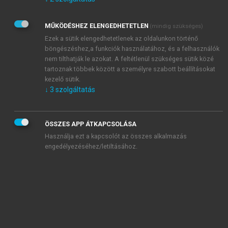
Kérek értesítést az Akadémiai Kiadó Zrt. újdonságairól,
akcióiról.
MŰKÖDÉSHEZ ELENGEDHETETLEN
(mindig szükséges)
Az
Adatkezelési tájékoztatóban
foglaltakat tudomásul
veszem és elfogadom.
Ezek a sütik elengedhetetlenek az oldalunkon történő
Az
Általános vásárlási feltételeket
, valamint a
szotar.net
és a
böngészéshez,a funkciók használatához, és a felhasználók
mersz.hu
oldalak licencszerződéseiben foglaltakat
nem tilthatják le azokat. A feltétlenül szükséges sütik közé
tudomásul veszem és elfogadom.
tartoznak többek között a személyre szabott beállításokat
kezelő sütik.
↓
3
szolgáltatás
KIPRÓBÁLOM
ÖSSZES APP ÁTKAPCSOLÁSA
Használja ezt a kapcsolót az összes alkalmazás
engedélyezéséhez/letiltásához.
MIÉRT ÉRDEMES A MERSZ ONLINE
OKOSKÖNYVTÁRAT HASZNÁLNI?