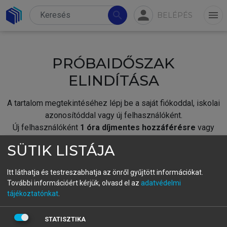
person
search
menu
BELÉPÉS
PRÓBAIDŐSZAK
ELINDÍTÁSA
A tartalom megtekintéséhez lépj be a saját fiókoddal, iskolai
azonosítóddal vagy új felhasználóként.
Új felhasználóként
1 óra díjmentes hozzáférésre
vagy
jogosult.
SÜTIK LISTÁJA
A próbaidőszak elindításához,
jelentkezz
be meglévő
fiókoddal,
vagy hozz létre új fiókot.
Itt láthatja és testreszabhatja az önről gyűjtött információkat.
További információért kérjük, olvasd el az
adatvédelmi
A regisztráció után a
próbaidőszak
automatikusan
elindul.
tájékoztatónkat
.
BELÉPÉS SAJÁT FIÓKKAL
STATISZTIKA