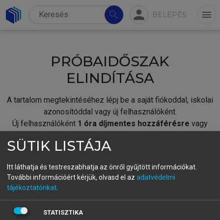
person
search
menu
BELÉPÉS
PRÓBAIDŐSZAK
ELINDÍTÁSA
A tartalom megtekintéséhez lépj be a saját fiókoddal, iskolai
azonosítóddal vagy új felhasználóként.
Új felhasználóként
1 óra díjmentes hozzáférésre
vagy
jogosult.
SÜTIK LISTÁJA
A próbaidőszak elindításához,
jelentkezz
be meglévő
fiókoddal,
vagy hozz létre új fiókot.
Itt láthatja és testreszabhatja az önről gyűjtött információkat.
További információért kérjük, olvasd el az
adatvédelmi
A regisztráció után a
próbaidőszak
automatikusan
elindul.
tájékoztatónkat
.
BELÉPÉS SAJÁT FIÓKKAL
STATISZTIKA