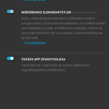
Kérek értesítést az Akadémiai Kiadó Zrt. újdonságairól,
akcióiról.
MŰKÖDÉSHEZ ELENGEDHETETLEN
(mindig szükséges)
Az
Adatkezelési tájékoztatóban
foglaltakat tudomásul
veszem és elfogadom.
Ezek a sütik elengedhetetlenek az oldalunkon történő
Az
Általános vásárlási feltételeket
, valamint a
szotar.net
és a
böngészéshez,a funkciók használatához, és a felhasználók
mersz.hu
oldalak licencszerződéseiben foglaltakat
nem tilthatják le azokat. A feltétlenül szükséges sütik közé
tudomásul veszem és elfogadom.
tartoznak többek között a személyre szabott beállításokat
kezelő sütik.
↓
3
szolgáltatás
KIPRÓBÁLOM
ÖSSZES APP ÁTKAPCSOLÁSA
Használja ezt a kapcsolót az összes alkalmazás
engedélyezéséhez/letiltásához.
MIÉRT ÉRDEMES A MERSZ ONLINE
OKOSKÖNYVTÁRAT HASZNÁLNI?