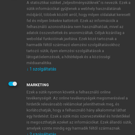
A statisztikai sütiket „teljesítménysütiknek” is nevezik. Ezek a
sütik információkat gyűjtenek a webhely használatának
módjáról, többek között arról, hogy milyen oldalakat keresett
ÚJ FIÓK LÉTREHOZÁSA
fel és milyen linkekre kattintott. Ezek az információk a
1 óra díjmentes hozzáférés
felhasználó azonosítására nem használhatóak, mivel az
adatok összesítettek és anonimizáltak. Céljuk kizárólag a
weboldal funkcióinak javítása. Ezek közé tartoznak a
E-MAIL-CÍM
harmadik féltől származó elemzési szolgáltatásokhoz
tartozó sütik; ilyen elemzési szolgáltatások a
látogatóelemzések, a hőtérképek és a közösségi
NÉV
médiaanalitika.
↓
1
szolgáltatás
JELSZÓ
MARKETING
Ezek a sütik nyomon követik a felhasználó online
tevékenységét. Az online tevékenységek megismerésével a
JELSZÓ ÚJRA
hirdetők relevánsabb reklámokat jeleníthetnek meg, és
korlátozhatják, hogy a felhasználó hány alkalommal láthat
egy hirdetést. Ezek a sütik más szervezetekkel és hirdetőkkel
is megoszthatják ezeket az információkat. Ezek állandó sütik,
Kérek értesítést a MeRSZ újdonságairól, akcióiról.
amelyek szinte mindig egy harmadik féltől származnak.
↓
2
szolgáltatás