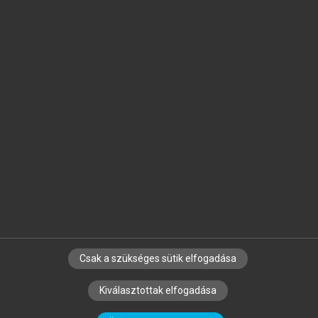
Jelöld meg a számodra fontos részeket, és
készíts
saját
jegyzeteket!
Egyéni előfizetéssel további
MeRSZ+ funkciókat
és
tartalmakat is elérhetsz.
Csak a szükséges sütik elfogadása
SZERZŐKNEK
CÉGEKNEK
KÖNYVTÁROSOKNAK
Kiválasztottak elfogadása
SZERKESZTÉSI ÉS LEKTORÁLÁSI ALAPELVEK