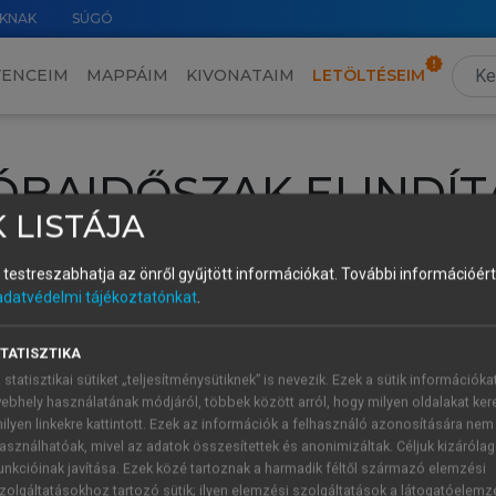
KNAK
SÚGÓ
VENCEIM
MAPPÁIM
KIVONATAIM
LETÖLTÉSEIM
ÓBAIDŐSZAK ELINDÍT
 LISTÁJA
intéséhez lépj be a saját fiókoddal, iskolai azonosítóddal vagy ú
és testreszabhatja az önről gyűjtött információkat.
További információért 
Új felhasználóként
1 óra díjmentes hozzáférésre
vagy jogosult
adatvédelmi tájékoztatónkat
.
k elindításához,
jelentkezz
be meglévő fiókoddal,
vagy hozz lé
A regisztráció után a
próbaidőszak
automatikusan
elindul.
TATISZTIKA
 statisztikai sütiket „teljesítménysütiknek” is nevezik. Ezek a sütik információka
ebhely használatának módjáról, többek között arról, hogy milyen oldalakat kere
ilyen linkekre kattintott. Ezek az információk a felhasználó azonosítására nem
ÚJ FIÓK 
ÁT FIÓKKAL
asználhatóak, mivel az adatok összesítettek és anonimizáltak. Céljuk kizáróla
1 óra díjme
unkcióinak javítása. Ezek közé tartoznak a harmadik féltől származó elemzési
zolgáltatásokhoz tartozó sütik; ilyen elemzési szolgáltatások a látogatóelemz