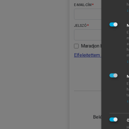
h
E-MAIL-CÍM
↓
JELSZÓ
E
m
a
Maradjon belépve
h
Elfelejtettem a jelszavamat
m
↓
BELÉ
M
E
h
t
↓
TANULÓ
Belépés intézmén
Ö
H