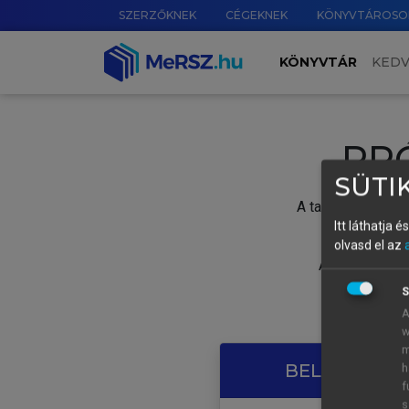
SZERZŐKNEK
CÉGEKNEK
KÖNYVTÁROSO
KÖNYVTÁR
KED
PR
SÜTIK
A tartalom megtek
Itt láthatja 
olvasd el az
A próbaidősza
S
A
w
m
BELÉPÉS SAJ
h
f
s