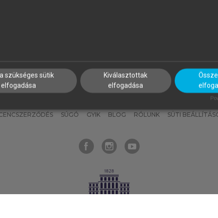
nyokat, hogy bármikor azonnal
részeket, és
készíts
saj
hozzájuk férhess!
jegyzeteket!
a szükséges sütik
Kiválasztottak
Összes
elfogadása
elfogadása
elfog
KNAK
SZERKESZTÉSI ÉS LEKTORÁLÁSI ALAPELVEK
MI – ÁLTALÁNOS
Pow
ICENCSZERZŐDÉS
SÚGÓ
GYIK
BLOG
RÓLUNK
SÜTI BEÁLLÍTÁS