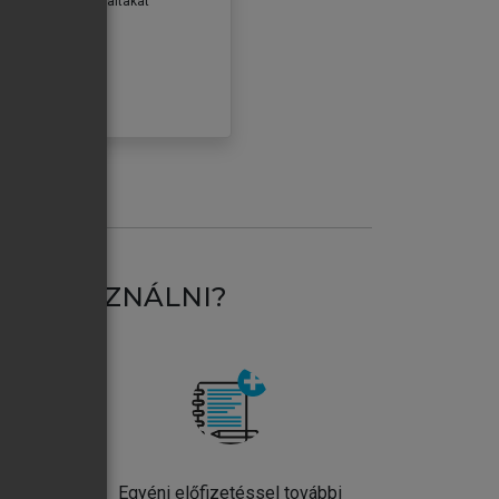
erződéseiben foglaltakat
ogadom.
ÓBÁLOM
AT HASZNÁLNI?
ntos
Egyéni előfizetéssel további