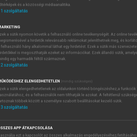
őtérképek és a közösségi médiaanalitika.
E-MAIL-CÍM
1
szolgáltatás
MARKETING
NÉV
zek a sütik nyomon követik a felhasználó online tevékenységét. Az online tev
egismerésével a hirdetők relevánsabb reklámokat jeleníthetnek meg, és korlát
 felhasználó hány alkalommal láthat egy hirdetést. Ezek a sütik más szervezete
JELSZÓ
irdetőkkel is megoszthatják ezeket az információkat. Ezek állandó sütik, amely
indig egy harmadik féltől származnak.
2
szolgáltatás
JELSZÓ ÚJRA
PÉS
ŰKÖDÉSHEZ ELENGEDHETETLEN
(mindig szükséges)
zek a sütik elengedhetetlenek az oldalunkon történő böngészéshez,a funkciók
asználatához, és a felhasználók nem tilthatják le azokat. A feltétlenül szükség
Kérek értesítést a MeRSZ új
artoznak többek között a személyre szabott beállításokat kezelő sütik.
Kérek értesítést az Akadémi
3
szolgáltatás
akcióiról.
 VAGY?
Az
Adatkezelési tájékozta
yi azonosítóval
veszem és elfogadom.
SSZES APP ÁTKAPCSOLÁSA
Az
Általános vásárlási felt
asználja ezt a kapcsolót az összes alkalmazás engedélyezéséhez/letiltásáho