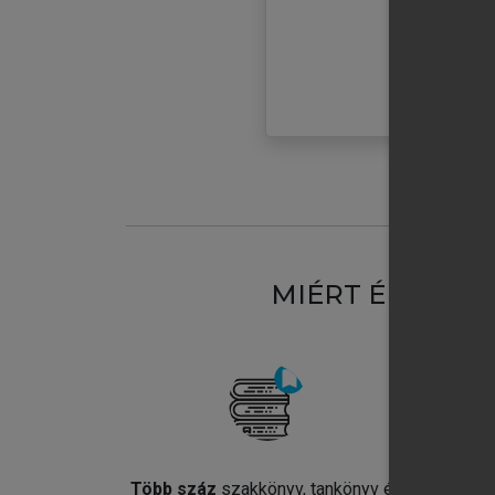
MIÉRT ÉRDEME
Több száz
szakkönyv, tankönyv és
Jel