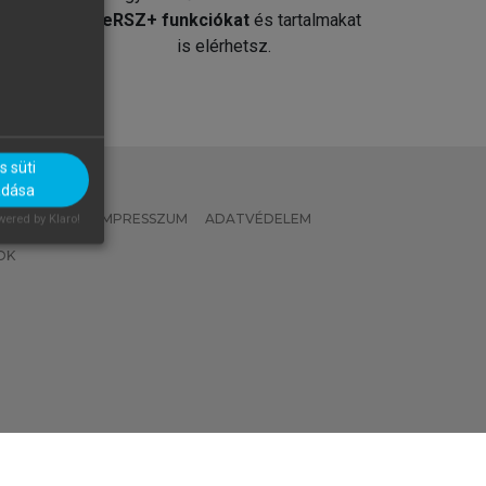
át
MeRSZ+ funkciókat
és tartalmakat
is elérhetsz.
 süti
adása
 IRÁNYELVEK
IMPRESSZUM
ADATVÉDELEM
ered by Klaro!
OK