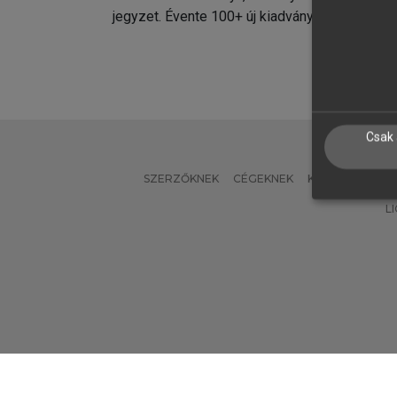
jegyzet. Évente 100+ új kiadvány.
kiadvá
Csak 
SZERZŐKNEK
CÉGEKNEK
KÖNYVTÁROSO
L
Verzió: 2.7.2