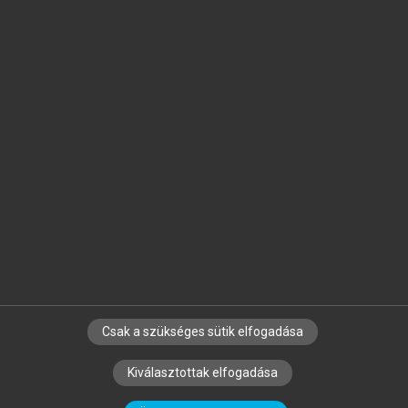
Jelöld meg a számodra fontos részeket, és
készíts
saját
jegyzeteket!
Egyéni előfizetéssel további
MeRSZ+ funkciókat
és
tartalmakat is elérhetsz.
Csak a szükséges sütik elfogadása
SZERZŐKNEK
CÉGEKNEK
KÖNYVTÁROSOKNAK
Kiválasztottak elfogadása
SZERKESZTÉSI ÉS LEKTORÁLÁSI ALAPELVEK