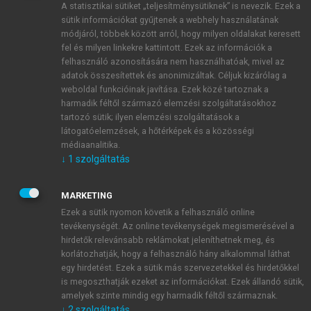
A statisztikai sütiket „teljesítménysütiknek” is nevezik. Ezek a
sütik információkat gyűjtenek a webhely használatának
módjáról, többek között arról, hogy milyen oldalakat keresett
ÚJ FIÓK LÉTREHOZÁSA
fel és milyen linkekre kattintott. Ezek az információk a
1 óra díjmentes hozzáférés
felhasználó azonosítására nem használhatóak, mivel az
adatok összesítettek és anonimizáltak. Céljuk kizárólag a
weboldal funkcióinak javítása. Ezek közé tartoznak a
E-MAIL-CÍM
harmadik féltől származó elemzési szolgáltatásokhoz
tartozó sütik; ilyen elemzési szolgáltatások a
látogatóelemzések, a hőtérképek és a közösségi
NÉV
médiaanalitika.
↓
1
szolgáltatás
JELSZÓ
MARKETING
Ezek a sütik nyomon követik a felhasználó online
tevékenységét. Az online tevékenységek megismerésével a
JELSZÓ ÚJRA
hirdetők relevánsabb reklámokat jeleníthetnek meg, és
korlátozhatják, hogy a felhasználó hány alkalommal láthat
egy hirdetést. Ezek a sütik más szervezetekkel és hirdetőkkel
is megoszthatják ezeket az információkat. Ezek állandó sütik,
Kérek értesítést a MeRSZ újdonságairól, akcióiról.
amelyek szinte mindig egy harmadik féltől származnak.
↓
2
szolgáltatás