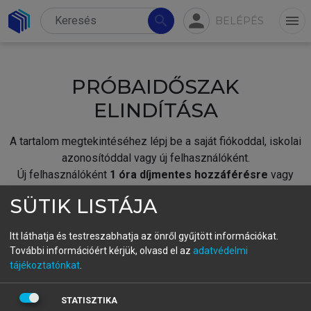
person
search
menu
BELÉPÉS
PRÓBAIDŐSZAK
ELINDÍTÁSA
A tartalom megtekintéséhez lépj be a saját fiókoddal, iskolai
azonosítóddal vagy új felhasználóként.
Új felhasználóként
1 óra díjmentes hozzáférésre
vagy
jogosult.
SÜTIK LISTÁJA
A próbaidőszak elindításához,
jelentkezz
be meglévő
fiókoddal,
vagy hozz létre új fiókot.
Itt láthatja és testreszabhatja az önről gyűjtött információkat.
További információért kérjük, olvasd el az
adatvédelmi
A regisztráció után a
próbaidőszak
automatikusan
elindul.
tájékoztatónkat
.
BELÉPÉS SAJÁT FIÓKKAL
STATISZTIKA