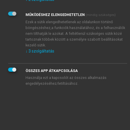
Kérek értesítést az Akadémiai Kiadó Zrt. újdonságairól,
akcióiról.
MŰKÖDÉSHEZ ELENGEDHETETLEN
(mindig szükséges)
Az
Adatkezelési tájékoztatóban
foglaltakat tudomásul
veszem és elfogadom.
Ezek a sütik elengedhetetlenek az oldalunkon történő
Az
Általános vásárlási feltételeket
, valamint a
szotar.net
és a
böngészéshez,a funkciók használatához, és a felhasználók
mersz.hu
oldalak licencszerződéseiben foglaltakat
nem tilthatják le azokat. A feltétlenül szükséges sütik közé
tudomásul veszem és elfogadom.
tartoznak többek között a személyre szabott beállításokat
kezelő sütik.
↓
3
szolgáltatás
KIPRÓBÁLOM
ÖSSZES APP ÁTKAPCSOLÁSA
Használja ezt a kapcsolót az összes alkalmazás
engedélyezéséhez/letiltásához.
MIÉRT ÉRDEMES A MERSZ ONLINE
OKOSKÖNYVTÁRAT HASZNÁLNI?