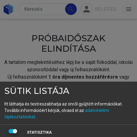
person
search
menu
BELÉPÉS
PRÓBAIDŐSZAK
ELINDÍTÁSA
A tartalom megtekintéséhez lépj be a saját fiókoddal, iskolai
azonosítóddal vagy új felhasználóként.
Új felhasználóként
1 óra díjmentes hozzáférésre
vagy
jogosult.
SÜTIK LISTÁJA
A próbaidőszak elindításához,
jelentkezz
be meglévő
fiókoddal,
vagy hozz létre új fiókot.
Itt láthatja és testreszabhatja az önről gyűjtött információkat.
További információért kérjük, olvasd el az
adatvédelmi
A regisztráció után a
próbaidőszak
automatikusan
elindul.
tájékoztatónkat
.
BELÉPÉS SAJÁT FIÓKKAL
STATISZTIKA