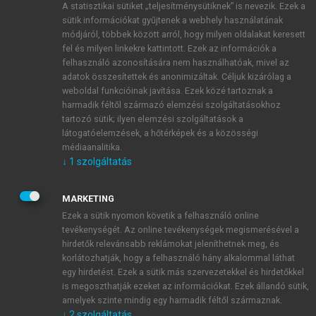
A statisztikai sütiket „teljesítménysütiknek” is nevezik. Ezek a
sütik információkat gyűjtenek a webhely használatának
módjáról, többek között arról, hogy milyen oldalakat keresett
ÚJ FIÓK LÉTREHOZÁSA
fel és milyen linkekre kattintott. Ezek az információk a
1 óra díjmentes hozzáférés
felhasználó azonosítására nem használhatóak, mivel az
adatok összesítettek és anonimizáltak. Céljuk kizárólag a
weboldal funkcióinak javítása. Ezek közé tartoznak a
E-MAIL-CÍM
harmadik féltől származó elemzési szolgáltatásokhoz
tartozó sütik; ilyen elemzési szolgáltatások a
látogatóelemzések, a hőtérképek és a közösségi
NÉV
médiaanalitika.
↓
1
szolgáltatás
JELSZÓ
MARKETING
Ezek a sütik nyomon követik a felhasználó online
tevékenységét. Az online tevékenységek megismerésével a
JELSZÓ ÚJRA
hirdetők relevánsabb reklámokat jeleníthetnek meg, és
korlátozhatják, hogy a felhasználó hány alkalommal láthat
egy hirdetést. Ezek a sütik más szervezetekkel és hirdetőkkel
is megoszthatják ezeket az információkat. Ezek állandó sütik,
Kérek értesítést a MeRSZ újdonságairól, akcióiról.
amelyek szinte mindig egy harmadik féltől származnak.
↓
2
szolgáltatás