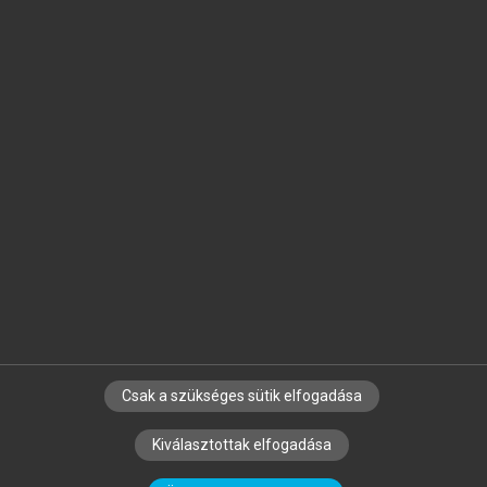
Jelöld meg a számodra fontos részeket, és
készíts
saját
jegyzeteket!
Egyéni előfizetéssel további
MeRSZ+ funkciókat
és
tartalmakat is elérhetsz.
Csak a szükséges sütik elfogadása
SZERZŐKNEK
CÉGEKNEK
KÖNYVTÁROSOKNAK
Kiválasztottak elfogadása
SZERKESZTÉSI ÉS LEKTORÁLÁSI ALAPELVEK