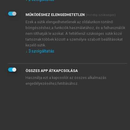
Kérek értesítést az Akadémiai Kiadó Zrt. újdonságairól,
akcióiról.
MŰKÖDÉSHEZ ELENGEDHETETLEN
(mindig szükséges)
Az
Adatkezelési tájékoztatóban
foglaltakat tudomásul
veszem és elfogadom.
Ezek a sütik elengedhetetlenek az oldalunkon történő
Az
Általános vásárlási feltételeket
, valamint a
szotar.net
és a
böngészéshez,a funkciók használatához, és a felhasználók
mersz.hu
oldalak licencszerződéseiben foglaltakat
nem tilthatják le azokat. A feltétlenül szükséges sütik közé
tudomásul veszem és elfogadom.
tartoznak többek között a személyre szabott beállításokat
kezelő sütik.
↓
3
szolgáltatás
KIPRÓBÁLOM
ÖSSZES APP ÁTKAPCSOLÁSA
Használja ezt a kapcsolót az összes alkalmazás
engedélyezéséhez/letiltásához.
MIÉRT ÉRDEMES A MERSZ ONLINE
OKOSKÖNYVTÁRAT HASZNÁLNI?