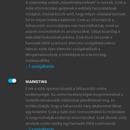
A statisztikai sütiket „teljesítménysütiknek” is nevezik. Ezek a
sütik információkat gyűjtenek a webhely használatának
módjáról, többek között arról, hogy milyen oldalakat keresett
ÚJ FIÓK LÉTREHOZÁSA
fel és milyen linkekre kattintott. Ezek az információk a
1 óra díjmentes hozzáférés
felhasználó azonosítására nem használhatóak, mivel az
adatok összesítettek és anonimizáltak. Céljuk kizárólag a
weboldal funkcióinak javítása. Ezek közé tartoznak a
E-MAIL-CÍM
harmadik féltől származó elemzési szolgáltatásokhoz
tartozó sütik; ilyen elemzési szolgáltatások a
látogatóelemzések, a hőtérképek és a közösségi
NÉV
médiaanalitika.
↓
1
szolgáltatás
JELSZÓ
MARKETING
Ezek a sütik nyomon követik a felhasználó online
tevékenységét. Az online tevékenységek megismerésével a
JELSZÓ ÚJRA
hirdetők relevánsabb reklámokat jeleníthetnek meg, és
korlátozhatják, hogy a felhasználó hány alkalommal láthat
egy hirdetést. Ezek a sütik más szervezetekkel és hirdetőkkel
is megoszthatják ezeket az információkat. Ezek állandó sütik,
Kérek értesítést a MeRSZ újdonságairól, akcióiról.
amelyek szinte mindig egy harmadik féltől származnak.
↓
2
szolgáltatás