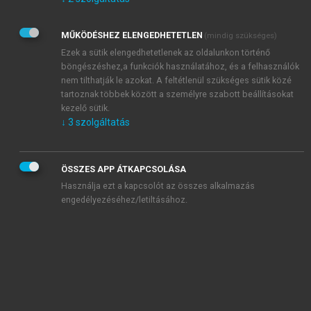
Kérek értesítést az Akadémiai Kiadó Zrt. újdonságairól,
akcióiról.
MŰKÖDÉSHEZ ELENGEDHETETLEN
(mindig szükséges)
Az
Adatkezelési tájékoztatóban
foglaltakat tudomásul
veszem és elfogadom.
Ezek a sütik elengedhetetlenek az oldalunkon történő
Az
Általános vásárlási feltételeket
, valamint a
szotar.net
és a
böngészéshez,a funkciók használatához, és a felhasználók
mersz.hu
oldalak licencszerződéseiben foglaltakat
nem tilthatják le azokat. A feltétlenül szükséges sütik közé
tudomásul veszem és elfogadom.
tartoznak többek között a személyre szabott beállításokat
kezelő sütik.
↓
3
szolgáltatás
KIPRÓBÁLOM
ÖSSZES APP ÁTKAPCSOLÁSA
Használja ezt a kapcsolót az összes alkalmazás
engedélyezéséhez/letiltásához.
MIÉRT ÉRDEMES A MERSZ ONLINE
OKOSKÖNYVTÁRAT HASZNÁLNI?