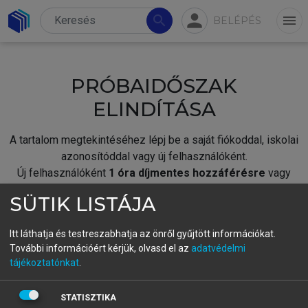
person
search
menu
BELÉPÉS
PRÓBAIDŐSZAK
ELINDÍTÁSA
A tartalom megtekintéséhez lépj be a saját fiókoddal, iskolai
azonosítóddal vagy új felhasználóként.
Új felhasználóként
1 óra díjmentes hozzáférésre
vagy
jogosult.
SÜTIK LISTÁJA
A próbaidőszak elindításához,
jelentkezz
be meglévő
fiókoddal,
vagy hozz létre új fiókot.
Itt láthatja és testreszabhatja az önről gyűjtött információkat.
További információért kérjük, olvasd el az
adatvédelmi
A regisztráció után a
próbaidőszak
automatikusan
elindul.
tájékoztatónkat
.
BELÉPÉS SAJÁT FIÓKKAL
STATISZTIKA