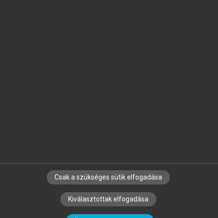
Jelöld meg a számodra fontos részeket, és
készíts
saját
jegyzeteket!
Egyéni előfizetéssel további
MeRSZ+ funkciókat
és
tartalmakat is elérhetsz.
Csak a szükséges sütik elfogadása
SZERZŐKNEK
CÉGEKNEK
KÖNYVTÁROSOKNAK
Kiválasztottak elfogadása
SZERKESZTÉSI ÉS LEKTORÁLÁSI ALAPELVEK