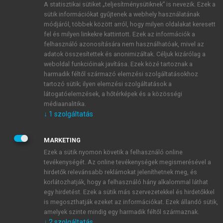
A statisztikai sütiket „teljesítménysütiknek” is nevezik. Ezek a
sütik információkat gyűjtenek a webhely használatának
módjáról, többek között arról, hogy milyen oldalakat keresett
ÚJ FIÓK LÉTREHOZÁSA
fel és milyen linkekre kattintott. Ezek az információk a
1 óra díjmentes hozzáférés
felhasználó azonosítására nem használhatóak, mivel az
adatok összesítettek és anonimizáltak. Céljuk kizárólag a
weboldal funkcióinak javítása. Ezek közé tartoznak a
E-MAIL-CÍM
harmadik féltől származó elemzési szolgáltatásokhoz
tartozó sütik; ilyen elemzési szolgáltatások a
látogatóelemzések, a hőtérképek és a közösségi
NÉV
médiaanalitika.
↓
1
szolgáltatás
JELSZÓ
MARKETING
Ezek a sütik nyomon követik a felhasználó online
tevékenységét. Az online tevékenységek megismerésével a
JELSZÓ ÚJRA
hirdetők relevánsabb reklámokat jeleníthetnek meg, és
korlátozhatják, hogy a felhasználó hány alkalommal láthat
egy hirdetést. Ezek a sütik más szervezetekkel és hirdetőkkel
is megoszthatják ezeket az információkat. Ezek állandó sütik,
Kérek értesítést a MeRSZ újdonságairól, akcióiról.
amelyek szinte mindig egy harmadik féltől származnak.
↓
2
szolgáltatás