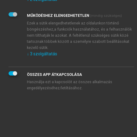
Kérek értesítést az Akadémiai Kiadó Zrt. újdonságairól,
akcióiról.
MŰKÖDÉSHEZ ELENGEDHETETLEN
(mindig szükséges)
Az
Adatkezelési tájékoztatóban
foglaltakat tudomásul
veszem és elfogadom.
Ezek a sütik elengedhetetlenek az oldalunkon történő
Az
Általános vásárlási feltételeket
, valamint a
szotar.net
és a
böngészéshez,a funkciók használatához, és a felhasználók
mersz.hu
oldalak licencszerződéseiben foglaltakat
nem tilthatják le azokat. A feltétlenül szükséges sütik közé
tudomásul veszem és elfogadom.
tartoznak többek között a személyre szabott beállításokat
kezelő sütik.
↓
3
szolgáltatás
KIPRÓBÁLOM
ÖSSZES APP ÁTKAPCSOLÁSA
Használja ezt a kapcsolót az összes alkalmazás
engedélyezéséhez/letiltásához.
MIÉRT ÉRDEMES A MERSZ ONLINE
OKOSKÖNYVTÁRAT HASZNÁLNI?