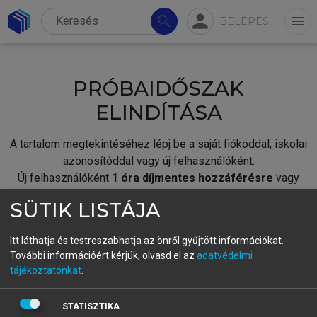
person
search
menu
BELÉPÉS
PRÓBAIDŐSZAK
ELINDÍTÁSA
A tartalom megtekintéséhez lépj be a saját fiókoddal, iskolai
azonosítóddal vagy új felhasználóként.
Új felhasználóként
1 óra díjmentes hozzáférésre
vagy
jogosult.
SÜTIK LISTÁJA
A próbaidőszak elindításához,
jelentkezz
be meglévő
fiókoddal,
vagy hozz létre új fiókot.
Itt láthatja és testreszabhatja az önről gyűjtött információkat.
További információért kérjük, olvasd el az
adatvédelmi
A regisztráció után a
próbaidőszak
automatikusan
elindul.
tájékoztatónkat
.
BELÉPÉS SAJÁT FIÓKKAL
STATISZTIKA