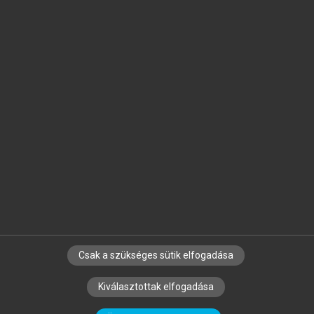
Jelöld meg a számodra fontos részeket, és
készíts
saját
jegyzeteket!
Egyéni előfizetéssel további
MeRSZ+ funkciókat
és
tartalmakat is elérhetsz.
Csak a szükséges sütik elfogadása
SZERZŐKNEK
CÉGEKNEK
KÖNYVTÁROSOKNAK
Kiválasztottak elfogadása
SZERKESZTÉSI ÉS LEKTORÁLÁSI ALAPELVEK