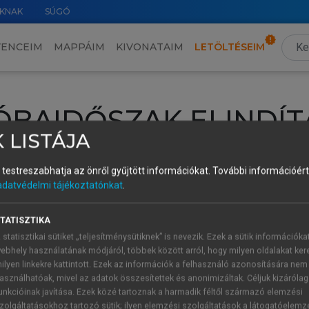
KNAK
SÚGÓ
VENCEIM
MAPPÁIM
KIVONATAIM
LETÖLTÉSEIM
ÓBAIDŐSZAK ELINDÍT
 LISTÁJA
intéséhez lépj be a saját fiókoddal, iskolai azonosítóddal vagy ú
és testreszabhatja az önről gyűjtött információkat.
További információért 
Új felhasználóként
1 óra díjmentes hozzáférésre
vagy jogosult
adatvédelmi tájékoztatónkat
.
k elindításához,
jelentkezz
be meglévő fiókoddal,
vagy hozz lé
A regisztráció után a
próbaidőszak
automatikusan
elindul.
TATISZTIKA
 statisztikai sütiket „teljesítménysütiknek” is nevezik. Ezek a sütik információka
ebhely használatának módjáról, többek között arról, hogy milyen oldalakat kere
ilyen linkekre kattintott. Ezek az információk a felhasználó azonosítására nem
ÚJ FIÓK 
ÁT FIÓKKAL
asználhatóak, mivel az adatok összesítettek és anonimizáltak. Céljuk kizáróla
1 óra díjme
unkcióinak javítása. Ezek közé tartoznak a harmadik féltől származó elemzési
zolgáltatásokhoz tartozó sütik; ilyen elemzési szolgáltatások a látogatóelemz