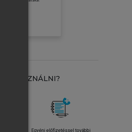
erződéseiben foglaltakat
ogadom.
ÓBÁLOM
AT HASZNÁLNI?
ntos
Egyéni előfizetéssel további