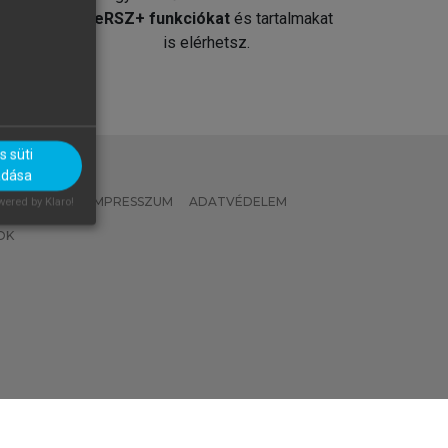
át
MeRSZ+ funkciókat
és tartalmakat
is elérhetsz.
 süti
adása
 IRÁNYELVEK
IMPRESSZUM
ADATVÉDELEM
ered by Klaro!
OK