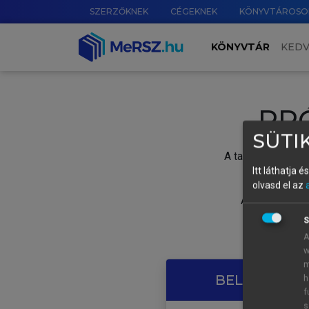
SZERZŐKNEK
CÉGEKNEK
KÖNYVTÁROSO
KÖNYVTÁR
KED
PR
SÜTIK
A tartalom megtek
Itt láthatja 
olvasd el az
A próbaidősza
S
A
w
m
BELÉPÉS SAJ
h
f
s