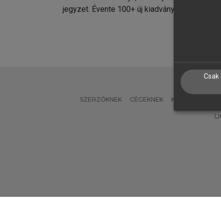
jegyzet. Évente 100+ új kiadvány.
kiadvá
Csak 
SZERZŐKNEK
CÉGEKNEK
KÖNYVTÁROSO
L
Verzió: 2.7.2