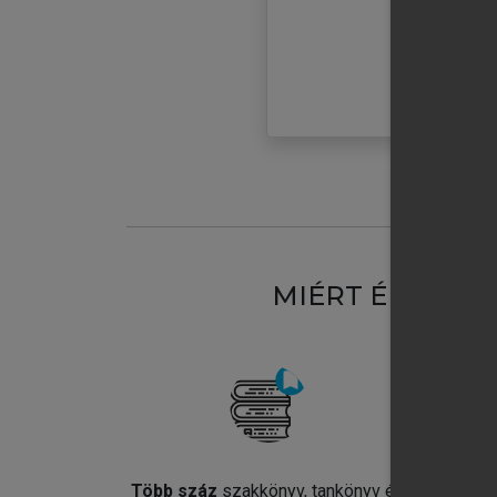
MIÉRT ÉRDEME
Több száz
szakkönyv, tankönyv és
Jel