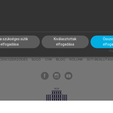
nyokat, hogy bármikor azonnal
részeket, és
készíts
saj
hozzájuk férhess!
jegyzeteket!
a szükséges sütik
Kiválasztottak
Összes
elfogadása
elfogadása
elfog
KNAK
SZERKESZTÉSI ÉS LEKTORÁLÁSI ALAPELVEK
MI – ÁLTALÁNOS
Pow
ICENCSZERZŐDÉS
SÚGÓ
GYIK
BLOG
RÓLUNK
SÜTI BEÁLLÍTÁS