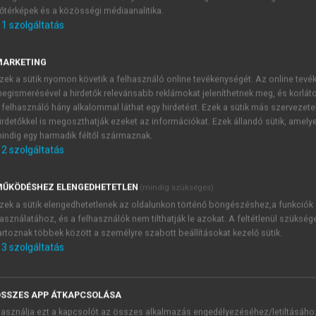
őtérképek és a közösségi médiaanalitika.
E-MAIL-CÍM
1
szolgáltatás
MARKETING
NÉV
zek a sütik nyomon követik a felhasználó online tevékenységét. Az online tev
egismerésével a hirdetők relevánsabb reklámokat jeleníthetnek meg, és korlát
 felhasználó hány alkalommal láthat egy hirdetést. Ezek a sütik más szervezete
JELSZÓ
irdetőkkel is megoszthatják ezeket az információkat. Ezek állandó sütik, amely
indig egy harmadik féltől származnak.
2
szolgáltatás
JELSZÓ ÚJRA
PÉS
ŰKÖDÉSHEZ ELENGEDHETETLEN
(mindig szükséges)
zek a sütik elengedhetetlenek az oldalunkon történő böngészéshez,a funkciók
asználatához, és a felhasználók nem tilthatják le azokat. A feltétlenül szükség
Kérek értesítést a MeRSZ új
artoznak többek között a személyre szabott beállításokat kezelő sütik.
Kérek értesítést az Akadémi
3
szolgáltatás
akcióiról.
 VAGY?
Az
Adatkezelési tájékozta
yi azonosítóval
veszem és elfogadom.
SSZES APP ÁTKAPCSOLÁSA
Az
Általános vásárlási felt
asználja ezt a kapcsolót az összes alkalmazás engedélyezéséhez/letiltásáho