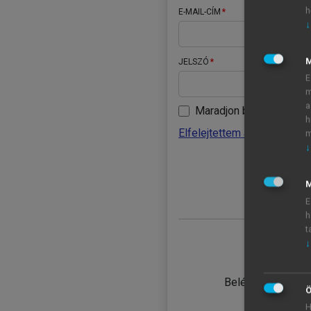
h
E-MAIL-CÍM
↓
JELSZÓ
E
m
a
Maradjon belépve
h
Elfelejtettem a jelszavamat
m
↓
BELÉ
M
E
h
t
↓
TANULÓ
Belépés intézmén
Ö
H