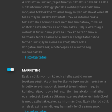
A statisztikai sütiket „teljesítménysütiknek” is nevezik. Ezek a
sütik információkat gyűjtenek a webhely használatának
módjáról, többek között arról, hogy milyen oldalakat keresett
ÚJ FIÓK LÉTREHOZÁSA
fel és milyen linkekre kattintott. Ezek az információk a
1 óra díjmentes hozzáférés
felhasználó azonosítására nem használhatóak, mivel az
adatok összesítettek és anonimizáltak. Céljuk kizárólag a
weboldal funkcióinak javítása. Ezek közé tartoznak a
E-MAIL-CÍM
harmadik féltől származó elemzési szolgáltatásokhoz
tartozó sütik; ilyen elemzési szolgáltatások a
látogatóelemzések, a hőtérképek és a közösségi
NÉV
médiaanalitika.
↓
1
szolgáltatás
JELSZÓ
MARKETING
Ezek a sütik nyomon követik a felhasználó online
tevékenységét. Az online tevékenységek megismerésével a
JELSZÓ ÚJRA
hirdetők relevánsabb reklámokat jeleníthetnek meg, és
korlátozhatják, hogy a felhasználó hány alkalommal láthat
egy hirdetést. Ezek a sütik más szervezetekkel és hirdetőkkel
is megoszthatják ezeket az információkat. Ezek állandó sütik,
Kérek értesítést a MeRSZ újdonságairól, akcióiról.
amelyek szinte mindig egy harmadik féltől származnak.
↓
2
szolgáltatás