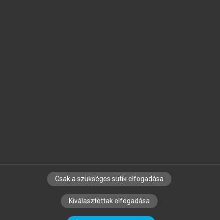
Jelöld meg a számodra fontos részeket, és
készíts
saját
jegyzeteket!
Egyéni előfizetéssel további
MeRSZ+ funkciókat
és
tartalmakat is elérhetsz.
Csak a szükséges sütik elfogadása
SZERZŐKNEK
CÉGEKNEK
KÖNYVTÁROSOKNAK
Kiválasztottak elfogadása
SZERKESZTÉSI ÉS LEKTORÁLÁSI ALAPELVEK