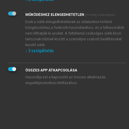
Kérek értesítést az Akadémiai Kiadó Zrt. újdonságairól,
akcióiról.
MŰKÖDÉSHEZ ELENGEDHETETLEN
(mindig szükséges)
Az
Adatkezelési tájékoztatóban
foglaltakat tudomásul
veszem és elfogadom.
Ezek a sütik elengedhetetlenek az oldalunkon történő
Az
Általános vásárlási feltételeket
, valamint a
szotar.net
és a
böngészéshez,a funkciók használatához, és a felhasználók
mersz.hu
oldalak licencszerződéseiben foglaltakat
nem tilthatják le azokat. A feltétlenül szükséges sütik közé
tudomásul veszem és elfogadom.
tartoznak többek között a személyre szabott beállításokat
kezelő sütik.
↓
3
szolgáltatás
KIPRÓBÁLOM
ÖSSZES APP ÁTKAPCSOLÁSA
Használja ezt a kapcsolót az összes alkalmazás
engedélyezéséhez/letiltásához.
MIÉRT ÉRDEMES A MERSZ ONLINE
OKOSKÖNYVTÁRAT HASZNÁLNI?