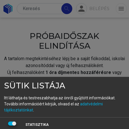
person
search
menu
BELÉPÉS
PRÓBAIDŐSZAK
ELINDÍTÁSA
A tartalom megtekintéséhez lépj be a saját fiókoddal, iskolai
azonosítóddal vagy új felhasználóként.
Új felhasználóként
1 óra díjmentes hozzáférésre
vagy
jogosult.
SÜTIK LISTÁJA
A próbaidőszak elindításához,
jelentkezz
be meglévő
fiókoddal,
vagy hozz létre új fiókot.
Itt láthatja és testreszabhatja az önről gyűjtött információkat.
További információért kérjük, olvasd el az
adatvédelmi
A regisztráció után a
próbaidőszak
automatikusan
elindul.
tájékoztatónkat
.
BELÉPÉS SAJÁT FIÓKKAL
STATISZTIKA