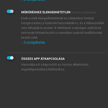
Kérek értesítést az Akadémiai Kiadó Zrt. újdonságairól,
akcióiról.
MŰKÖDÉSHEZ ELENGEDHETETLEN
(mindig szükséges)
Az
Adatkezelési tájékoztatóban
foglaltakat tudomásul
veszem és elfogadom.
Ezek a sütik elengedhetetlenek az oldalunkon történő
Az
Általános vásárlási feltételeket
, valamint a
szotar.net
és a
böngészéshez,a funkciók használatához, és a felhasználók
mersz.hu
oldalak licencszerződéseiben foglaltakat
nem tilthatják le azokat. A feltétlenül szükséges sütik közé
tudomásul veszem és elfogadom.
tartoznak többek között a személyre szabott beállításokat
kezelő sütik.
↓
3
szolgáltatás
KIPRÓBÁLOM
ÖSSZES APP ÁTKAPCSOLÁSA
Használja ezt a kapcsolót az összes alkalmazás
engedélyezéséhez/letiltásához.
MIÉRT ÉRDEMES A MERSZ ONLINE
OKOSKÖNYVTÁRAT HASZNÁLNI?