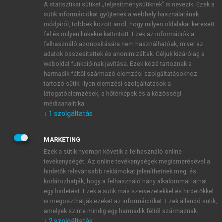
A statisztikai sütiket „teljesítménysütiknek” is nevezik. Ezek a
sütik információkat gyűjtenek a webhely használatának
módjáról, többek között arról, hogy milyen oldalakat keresett
ÚJ FIÓK LÉTREHOZÁSA
fel és milyen linkekre kattintott. Ezek az információk a
1 óra díjmentes hozzáférés
felhasználó azonosítására nem használhatóak, mivel az
adatok összesítettek és anonimizáltak. Céljuk kizárólag a
weboldal funkcióinak javítása. Ezek közé tartoznak a
E-MAIL-CÍM
harmadik féltől származó elemzési szolgáltatásokhoz
tartozó sütik; ilyen elemzési szolgáltatások a
látogatóelemzések, a hőtérképek és a közösségi
NÉV
médiaanalitika.
↓
1
szolgáltatás
JELSZÓ
MARKETING
Ezek a sütik nyomon követik a felhasználó online
tevékenységét. Az online tevékenységek megismerésével a
JELSZÓ ÚJRA
hirdetők relevánsabb reklámokat jeleníthetnek meg, és
korlátozhatják, hogy a felhasználó hány alkalommal láthat
egy hirdetést. Ezek a sütik más szervezetekkel és hirdetőkkel
is megoszthatják ezeket az információkat. Ezek állandó sütik,
Kérek értesítést a MeRSZ újdonságairól, akcióiról.
amelyek szinte mindig egy harmadik féltől származnak.
↓
2
szolgáltatás