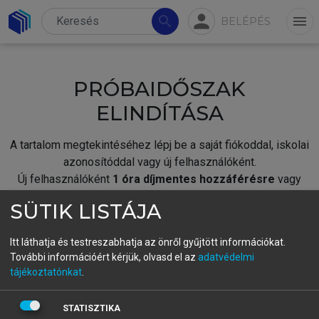
person
search
menu
BELÉPÉS
PRÓBAIDŐSZAK
ELINDÍTÁSA
A tartalom megtekintéséhez lépj be a saját fiókoddal, iskolai
azonosítóddal vagy új felhasználóként.
Új felhasználóként
1 óra díjmentes hozzáférésre
vagy
jogosult.
SÜTIK LISTÁJA
A próbaidőszak elindításához,
jelentkezz
be meglévő
fiókoddal,
vagy hozz létre új fiókot.
Itt láthatja és testreszabhatja az önről gyűjtött információkat.
További információért kérjük, olvasd el az
adatvédelmi
A regisztráció után a
próbaidőszak
automatikusan
elindul.
tájékoztatónkat
.
BELÉPÉS SAJÁT FIÓKKAL
STATISZTIKA