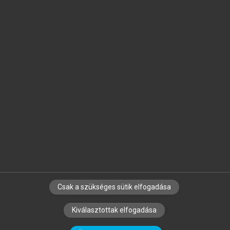
Jelöld meg a számodra fontos részeket, és
készíts
saját
jegyzeteket!
Egyéni előfizetéssel további
MeRSZ+ funkciókat
és
tartalmakat is elérhetsz.
Csak a szükséges sütik elfogadása
SZERZŐKNEK
CÉGEKNEK
KÖNYVTÁROSOKNAK
Kiválasztottak elfogadása
SZERKESZTÉSI ÉS LEKTORÁLÁSI ALAPELVEK