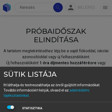
person
search
menu
BELÉPÉS
PRÓBAIDŐSZAK
ELINDÍTÁSA
A tartalom megtekintéséhez lépj be a saját fiókoddal, iskolai
azonosítóddal vagy új felhasználóként.
Új felhasználóként
1 óra díjmentes hozzáférésre
vagy
jogosult.
SÜTIK LISTÁJA
A próbaidőszak elindításához,
jelentkezz
be meglévő
fiókoddal,
vagy hozz létre új fiókot.
Itt láthatja és testreszabhatja az önről gyűjtött információkat.
További információért kérjük, olvasd el az
adatvédelmi
A regisztráció után a
próbaidőszak
automatikusan
elindul.
tájékoztatónkat
.
BELÉPÉS SAJÁT FIÓKKAL
STATISZTIKA