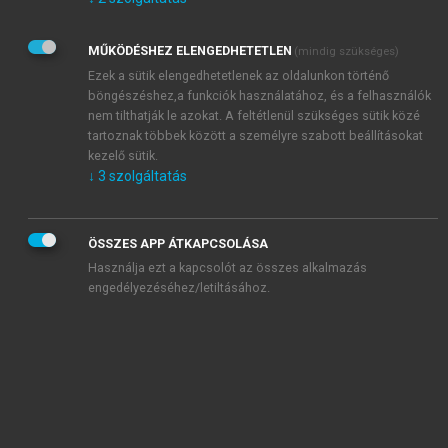
Kérek értesítést az Akadémiai Kiadó Zrt. újdonságairól,
akcióiról.
MŰKÖDÉSHEZ ELENGEDHETETLEN
(mindig szükséges)
Az
Adatkezelési tájékoztatóban
foglaltakat tudomásul
veszem és elfogadom.
Ezek a sütik elengedhetetlenek az oldalunkon történő
Az
Általános vásárlási feltételeket
, valamint a
szotar.net
és a
böngészéshez,a funkciók használatához, és a felhasználók
mersz.hu
oldalak licencszerződéseiben foglaltakat
nem tilthatják le azokat. A feltétlenül szükséges sütik közé
tudomásul veszem és elfogadom.
tartoznak többek között a személyre szabott beállításokat
kezelő sütik.
↓
3
szolgáltatás
KIPRÓBÁLOM
ÖSSZES APP ÁTKAPCSOLÁSA
Használja ezt a kapcsolót az összes alkalmazás
engedélyezéséhez/letiltásához.
MIÉRT ÉRDEMES A MERSZ ONLINE
OKOSKÖNYVTÁRAT HASZNÁLNI?