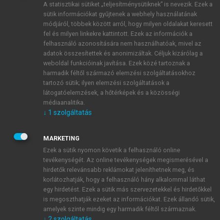
A statisztikai sütiket „teljesítménysütiknek” is nevezik. Ezek a
sütik információkat gyűjtenek a webhely használatának
módjáról, többek között arról, hogy milyen oldalakat keresett
ÚJ FIÓK LÉTREHOZÁSA
fel és milyen linkekre kattintott. Ezek az információk a
1 óra díjmentes hozzáférés
felhasználó azonosítására nem használhatóak, mivel az
adatok összesítettek és anonimizáltak. Céljuk kizárólag a
weboldal funkcióinak javítása. Ezek közé tartoznak a
E-MAIL-CÍM
harmadik féltől származó elemzési szolgáltatásokhoz
tartozó sütik; ilyen elemzési szolgáltatások a
látogatóelemzések, a hőtérképek és a közösségi
NÉV
médiaanalitika.
↓
1
szolgáltatás
JELSZÓ
MARKETING
Ezek a sütik nyomon követik a felhasználó online
tevékenységét. Az online tevékenységek megismerésével a
JELSZÓ ÚJRA
hirdetők relevánsabb reklámokat jeleníthetnek meg, és
korlátozhatják, hogy a felhasználó hány alkalommal láthat
egy hirdetést. Ezek a sütik más szervezetekkel és hirdetőkkel
is megoszthatják ezeket az információkat. Ezek állandó sütik,
Kérek értesítést a MeRSZ újdonságairól, akcióiról.
amelyek szinte mindig egy harmadik féltől származnak.
↓
2
szolgáltatás