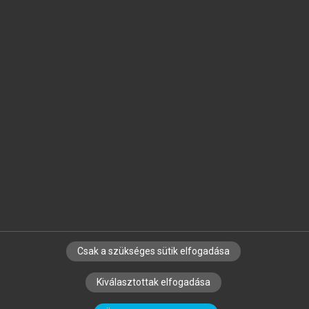
Jelöld meg a számodra fontos részeket, és
készíts
saját
jegyzeteket!
Egyéni előfizetéssel további
MeRSZ+ funkciókat
és
tartalmakat is elérhetsz.
Csak a szükséges sütik elfogadása
SZERZŐKNEK
CÉGEKNEK
KÖNYVTÁROSOKNAK
Kiválasztottak elfogadása
SZERKESZTÉSI ÉS LEKTORÁLÁSI ALAPELVEK