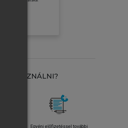
erződéseiben foglaltakat
ogadom.
ÓBÁLOM
AT HASZNÁLNI?
ntos
Egyéni előfizetéssel további