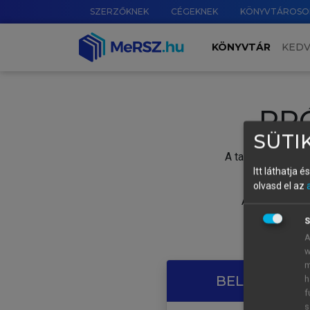
SZERZŐKNEK
CÉGEKNEK
KÖNYVTÁROSO
KÖNYVTÁR
KED
PR
SÜTIK
A tartalom megtek
Itt láthatja 
olvasd el az
A próbaidősza
S
A
w
m
BELÉPÉS SAJ
h
f
s