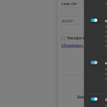
h
E-MAIL-CÍM
↓
JELSZÓ
E
m
a
Maradjon belépve
h
Elfelejtettem a jelszavamat
m
↓
BELÉ
M
E
h
t
↓
TANULÓ
Belépés intézmén
Ö
H