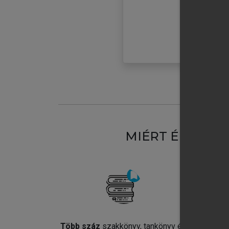
MIÉRT ÉRDEME
Több száz
szakkönyv, tankönyv és
Jel