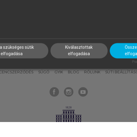
nyokat, hogy bármikor azonnal
részeket, és
készíts
saj
hozzájuk férhess!
jegyzeteket!
a szükséges sütik
Kiválasztottak
Összes
elfogadása
elfogadása
elfog
KNAK
SZERKESZTÉSI ÉS LEKTORÁLÁSI ALAPELVEK
MI – ÁLTALÁNOS
Pow
ICENCSZERZŐDÉS
SÚGÓ
GYIK
BLOG
RÓLUNK
SÜTI BEÁLLÍTÁS