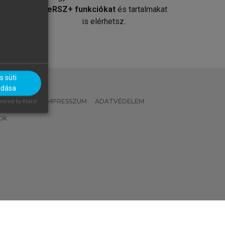
át
MeRSZ+ funkciókat
és tartalmakat
is elérhetsz.
 süti
adása
 IRÁNYELVEK
IMPRESSZUM
ADATVÉDELEM
ered by Klaro!
OK