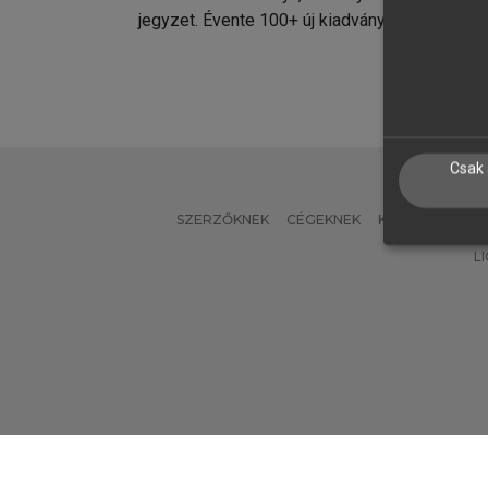
jegyzet. Évente 100+ új kiadvány.
kiadvá
Csak 
SZERZŐKNEK
CÉGEKNEK
KÖNYVTÁROSO
L
Verzió: 2.7.2