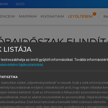
KNAK
SÚGÓ
VENCEIM
MAPPÁIM
KIVONATAIM
LETÖLTÉSEIM
ÓBAIDŐSZAK ELINDÍT
 LISTÁJA
intéséhez lépj be a saját fiókoddal, iskolai azonosítóddal vagy ú
és testreszabhatja az önről gyűjtött információkat.
További információért 
Új felhasználóként
1 óra díjmentes hozzáférésre
vagy jogosult
adatvédelmi tájékoztatónkat
.
k elindításához,
jelentkezz
be meglévő fiókoddal,
vagy hozz lé
A regisztráció után a
próbaidőszak
automatikusan
elindul.
TATISZTIKA
 statisztikai sütiket „teljesítménysütiknek” is nevezik. Ezek a sütik információka
ebhely használatának módjáról, többek között arról, hogy milyen oldalakat kere
ilyen linkekre kattintott. Ezek az információk a felhasználó azonosítására nem
ÚJ FIÓK 
ÁT FIÓKKAL
asználhatóak, mivel az adatok összesítettek és anonimizáltak. Céljuk kizáróla
1 óra díjme
unkcióinak javítása. Ezek közé tartoznak a harmadik féltől származó elemzési
zolgáltatásokhoz tartozó sütik; ilyen elemzési szolgáltatások a látogatóelemz