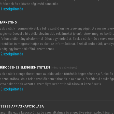
őtérképek és a közösségi médiaanalitika.
E-MAIL-CÍM
1
szolgáltatás
MARKETING
NÉV
zek a sütik nyomon követik a felhasználó online tevékenységét. Az online tev
egismerésével a hirdetők relevánsabb reklámokat jeleníthetnek meg, és korlát
 felhasználó hány alkalommal láthat egy hirdetést. Ezek a sütik más szervezete
JELSZÓ
irdetőkkel is megoszthatják ezeket az információkat. Ezek állandó sütik, amely
indig egy harmadik féltől származnak.
2
szolgáltatás
JELSZÓ ÚJRA
PÉS
ŰKÖDÉSHEZ ELENGEDHETETLEN
(mindig szükséges)
zek a sütik elengedhetetlenek az oldalunkon történő böngészéshez,a funkciók
asználatához, és a felhasználók nem tilthatják le azokat. A feltétlenül szükség
Kérek értesítést a MeRSZ új
artoznak többek között a személyre szabott beállításokat kezelő sütik.
Kérek értesítést az Akadémi
3
szolgáltatás
akcióiról.
 VAGY?
Az
Adatkezelési tájékozta
yi azonosítóval
veszem és elfogadom.
SSZES APP ÁTKAPCSOLÁSA
Az
Általános vásárlási felt
asználja ezt a kapcsolót az összes alkalmazás engedélyezéséhez/letiltásáho