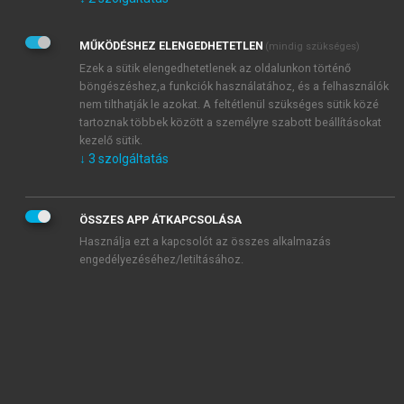
Kérek értesítést az Akadémiai Kiadó Zrt. újdonságairól,
akcióiról.
MŰKÖDÉSHEZ ELENGEDHETETLEN
(mindig szükséges)
Az
Adatkezelési tájékoztatóban
foglaltakat tudomásul
veszem és elfogadom.
Ezek a sütik elengedhetetlenek az oldalunkon történő
Az
Általános vásárlási feltételeket
, valamint a
szotar.net
és a
böngészéshez,a funkciók használatához, és a felhasználók
mersz.hu
oldalak licencszerződéseiben foglaltakat
nem tilthatják le azokat. A feltétlenül szükséges sütik közé
tudomásul veszem és elfogadom.
tartoznak többek között a személyre szabott beállításokat
kezelő sütik.
↓
3
szolgáltatás
KIPRÓBÁLOM
ÖSSZES APP ÁTKAPCSOLÁSA
Használja ezt a kapcsolót az összes alkalmazás
engedélyezéséhez/letiltásához.
MIÉRT ÉRDEMES A MERSZ ONLINE
OKOSKÖNYVTÁRAT HASZNÁLNI?