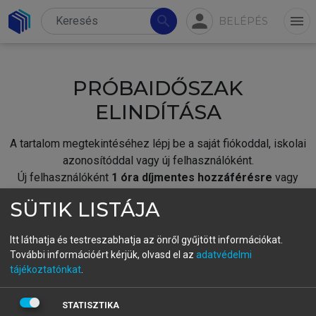
person
search
menu
BELÉPÉS
PRÓBAIDŐSZAK
ELINDÍTÁSA
A tartalom megtekintéséhez lépj be a saját fiókoddal, iskolai
azonosítóddal vagy új felhasználóként.
Új felhasználóként
1 óra díjmentes hozzáférésre
vagy
jogosult.
SÜTIK LISTÁJA
A próbaidőszak elindításához,
jelentkezz
be meglévő
fiókoddal,
vagy hozz létre új fiókot.
Itt láthatja és testreszabhatja az önről gyűjtött információkat.
További információért kérjük, olvasd el az
adatvédelmi
A regisztráció után a
próbaidőszak
automatikusan
elindul.
tájékoztatónkat
.
BELÉPÉS SAJÁT FIÓKKAL
STATISZTIKA