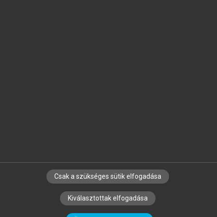
Jelöld meg a számodra fontos részeket, és
készíts
saját
jegyzeteket!
Egyéni előfizetéssel további
MeRSZ+ funkciókat
és
tartalmakat is elérhetsz.
Csak a szükséges sütik elfogadása
SZERZŐKNEK
CÉGEKNEK
KÖNYVTÁROSOKNAK
Kiválasztottak elfogadása
SZERKESZTÉSI ÉS LEKTORÁLÁSI ALAPELVEK