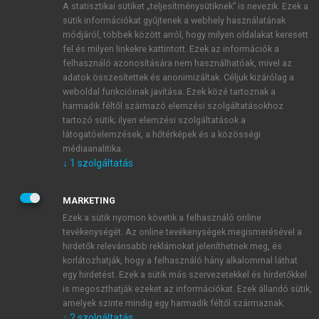
A statisztikai sütiket „teljesítménysütiknek” is nevezik. Ezek a
sütik információkat gyűjtenek a webhely használatának
módjáról, többek között arról, hogy milyen oldalakat keresett
ÚJ FIÓK LÉTREHOZÁSA
fel és milyen linkekre kattintott. Ezek az információk a
1 óra díjmentes hozzáférés
felhasználó azonosítására nem használhatóak, mivel az
adatok összesítettek és anonimizáltak. Céljuk kizárólag a
weboldal funkcióinak javítása. Ezek közé tartoznak a
E-MAIL-CÍM
harmadik féltől származó elemzési szolgáltatásokhoz
tartozó sütik; ilyen elemzési szolgáltatások a
látogatóelemzések, a hőtérképek és a közösségi
NÉV
médiaanalitika.
↓
1
szolgáltatás
JELSZÓ
MARKETING
Ezek a sütik nyomon követik a felhasználó online
tevékenységét. Az online tevékenységek megismerésével a
JELSZÓ ÚJRA
hirdetők relevánsabb reklámokat jeleníthetnek meg, és
korlátozhatják, hogy a felhasználó hány alkalommal láthat
egy hirdetést. Ezek a sütik más szervezetekkel és hirdetőkkel
is megoszthatják ezeket az információkat. Ezek állandó sütik,
Kérek értesítést a MeRSZ újdonságairól, akcióiról.
amelyek szinte mindig egy harmadik féltől származnak.
↓
2
szolgáltatás