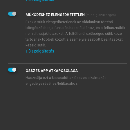
Kérek értesítést az Akadémiai Kiadó Zrt. újdonságairól,
akcióiról.
MŰKÖDÉSHEZ ELENGEDHETETLEN
(mindig szükséges)
Az
Adatkezelési tájékoztatóban
foglaltakat tudomásul
veszem és elfogadom.
Ezek a sütik elengedhetetlenek az oldalunkon történő
Az
Általános vásárlási feltételeket
, valamint a
szotar.net
és a
böngészéshez,a funkciók használatához, és a felhasználók
mersz.hu
oldalak licencszerződéseiben foglaltakat
nem tilthatják le azokat. A feltétlenül szükséges sütik közé
tudomásul veszem és elfogadom.
tartoznak többek között a személyre szabott beállításokat
kezelő sütik.
↓
3
szolgáltatás
KIPRÓBÁLOM
ÖSSZES APP ÁTKAPCSOLÁSA
Használja ezt a kapcsolót az összes alkalmazás
engedélyezéséhez/letiltásához.
MIÉRT ÉRDEMES A MERSZ ONLINE
OKOSKÖNYVTÁRAT HASZNÁLNI?