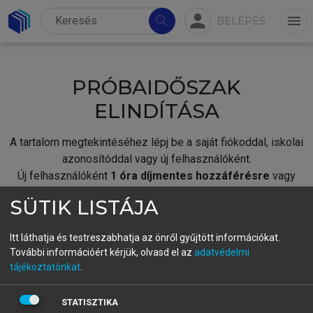
person
search
menu
BELÉPÉS
PRÓBAIDŐSZAK
ELINDÍTÁSA
A tartalom megtekintéséhez lépj be a saját fiókoddal, iskolai
azonosítóddal vagy új felhasználóként.
Új felhasználóként
1 óra díjmentes hozzáférésre
vagy
jogosult.
SÜTIK LISTÁJA
A próbaidőszak elindításához,
jelentkezz
be meglévő
fiókoddal,
vagy hozz létre új fiókot.
Itt láthatja és testreszabhatja az önről gyűjtött információkat.
További információért kérjük, olvasd el az
adatvédelmi
A regisztráció után a
próbaidőszak
automatikusan
elindul.
tájékoztatónkat
.
BELÉPÉS SAJÁT FIÓKKAL
STATISZTIKA