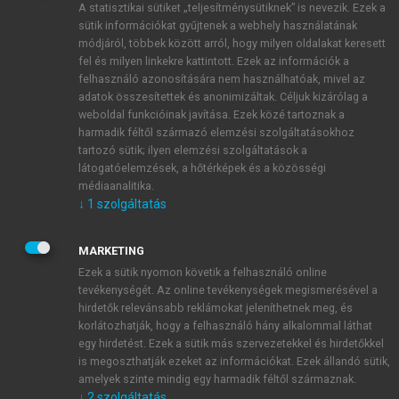
A statisztikai sütiket „teljesítménysütiknek” is nevezik. Ezek a
sütik információkat gyűjtenek a webhely használatának
módjáról, többek között arról, hogy milyen oldalakat keresett
ÚJ FIÓK LÉTREHOZÁSA
fel és milyen linkekre kattintott. Ezek az információk a
1 óra díjmentes hozzáférés
felhasználó azonosítására nem használhatóak, mivel az
adatok összesítettek és anonimizáltak. Céljuk kizárólag a
weboldal funkcióinak javítása. Ezek közé tartoznak a
E-MAIL-CÍM
harmadik féltől származó elemzési szolgáltatásokhoz
tartozó sütik; ilyen elemzési szolgáltatások a
látogatóelemzések, a hőtérképek és a közösségi
NÉV
médiaanalitika.
↓
1
szolgáltatás
JELSZÓ
MARKETING
Ezek a sütik nyomon követik a felhasználó online
tevékenységét. Az online tevékenységek megismerésével a
JELSZÓ ÚJRA
hirdetők relevánsabb reklámokat jeleníthetnek meg, és
korlátozhatják, hogy a felhasználó hány alkalommal láthat
egy hirdetést. Ezek a sütik más szervezetekkel és hirdetőkkel
is megoszthatják ezeket az információkat. Ezek állandó sütik,
Kérek értesítést a MeRSZ újdonságairól, akcióiról.
amelyek szinte mindig egy harmadik féltől származnak.
↓
2
szolgáltatás