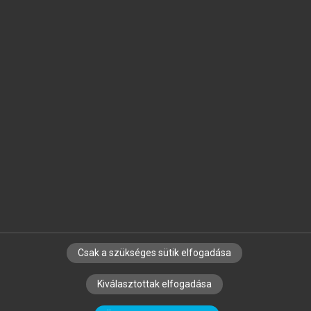
Jelöld meg a számodra fontos részeket, és
készíts
saját
jegyzeteket!
Egyéni előfizetéssel további
MeRSZ+ funkciókat
és
tartalmakat is elérhetsz.
Csak a szükséges sütik elfogadása
SZERZŐKNEK
CÉGEKNEK
KÖNYVTÁROSOKNAK
Kiválasztottak elfogadása
SZERKESZTÉSI ÉS LEKTORÁLÁSI ALAPELVEK