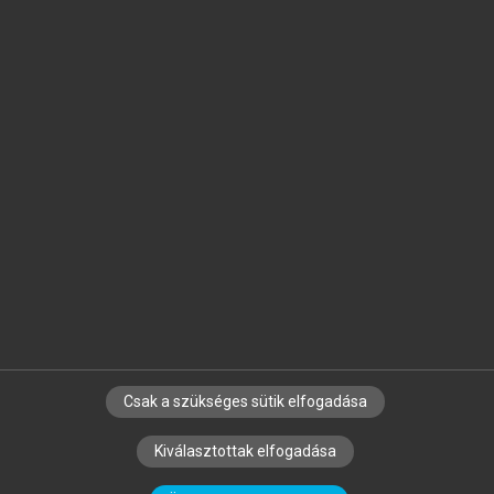
Jelöld meg a számodra fontos részeket, és
készíts
saját
jegyzeteket!
Egyéni előfizetéssel további
MeRSZ+ funkciókat
és
tartalmakat is elérhetsz.
Csak a szükséges sütik elfogadása
SZERZŐKNEK
CÉGEKNEK
KÖNYVTÁROSOKNAK
Kiválasztottak elfogadása
SZERKESZTÉSI ÉS LEKTORÁLÁSI ALAPELVEK