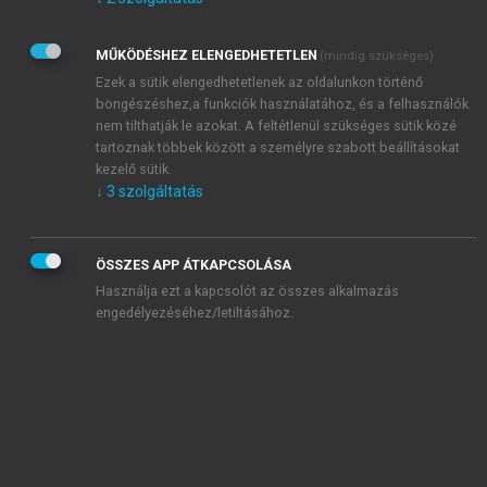
Kérek értesítést az Akadémiai Kiadó Zrt. újdonságairól,
akcióiról.
MŰKÖDÉSHEZ ELENGEDHETETLEN
(mindig szükséges)
Az
Adatkezelési tájékoztatóban
foglaltakat tudomásul
veszem és elfogadom.
Ezek a sütik elengedhetetlenek az oldalunkon történő
Az
Általános vásárlási feltételeket
, valamint a
szotar.net
és a
böngészéshez,a funkciók használatához, és a felhasználók
mersz.hu
oldalak licencszerződéseiben foglaltakat
nem tilthatják le azokat. A feltétlenül szükséges sütik közé
tudomásul veszem és elfogadom.
tartoznak többek között a személyre szabott beállításokat
kezelő sütik.
↓
3
szolgáltatás
KIPRÓBÁLOM
ÖSSZES APP ÁTKAPCSOLÁSA
Használja ezt a kapcsolót az összes alkalmazás
engedélyezéséhez/letiltásához.
MIÉRT ÉRDEMES A MERSZ ONLINE
OKOSKÖNYVTÁRAT HASZNÁLNI?