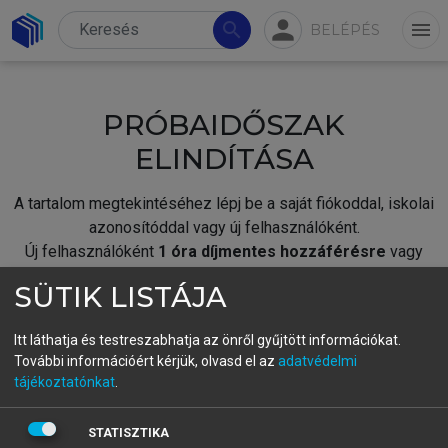
person
search
menu
BELÉPÉS
PRÓBAIDŐSZAK
ELINDÍTÁSA
A tartalom megtekintéséhez lépj be a saját fiókoddal, iskolai
azonosítóddal vagy új felhasználóként.
Új felhasználóként
1 óra díjmentes hozzáférésre
vagy
jogosult.
SÜTIK LISTÁJA
A próbaidőszak elindításához,
jelentkezz
be meglévő
fiókoddal,
vagy hozz létre új fiókot.
Itt láthatja és testreszabhatja az önről gyűjtött információkat.
További információért kérjük, olvasd el az
adatvédelmi
A regisztráció után a
próbaidőszak
automatikusan
elindul.
tájékoztatónkat
.
BELÉPÉS SAJÁT FIÓKKAL
STATISZTIKA