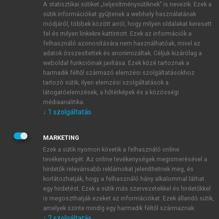
A statisztikai sütiket „teljesítménysütiknek” is nevezik. Ezek a
sütik információkat gyűjtenek a webhely használatának
módjáról, többek között arról, hogy milyen oldalakat keresett
ÚJ FIÓK LÉTREHOZÁSA
fel és milyen linkekre kattintott. Ezek az információk a
1 óra díjmentes hozzáférés
felhasználó azonosítására nem használhatóak, mivel az
adatok összesítettek és anonimizáltak. Céljuk kizárólag a
weboldal funkcióinak javítása. Ezek közé tartoznak a
E-MAIL-CÍM
harmadik féltől származó elemzési szolgáltatásokhoz
tartozó sütik; ilyen elemzési szolgáltatások a
látogatóelemzések, a hőtérképek és a közösségi
NÉV
médiaanalitika.
↓
1
szolgáltatás
JELSZÓ
MARKETING
Ezek a sütik nyomon követik a felhasználó online
tevékenységét. Az online tevékenységek megismerésével a
JELSZÓ ÚJRA
hirdetők relevánsabb reklámokat jeleníthetnek meg, és
korlátozhatják, hogy a felhasználó hány alkalommal láthat
egy hirdetést. Ezek a sütik más szervezetekkel és hirdetőkkel
is megoszthatják ezeket az információkat. Ezek állandó sütik,
Kérek értesítést a MeRSZ újdonságairól, akcióiról.
amelyek szinte mindig egy harmadik féltől származnak.
↓
2
szolgáltatás