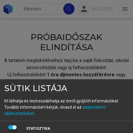
person
search
menu
BELÉPÉS
PRÓBAIDŐSZAK
ELINDÍTÁSA
A tartalom megtekintéséhez lépj be a saját fiókoddal, iskolai
azonosítóddal vagy új felhasználóként.
Új felhasználóként
1 óra díjmentes hozzáférésre
vagy
jogosult.
SÜTIK LISTÁJA
A próbaidőszak elindításához,
jelentkezz
be meglévő
fiókoddal,
vagy hozz létre új fiókot.
Itt láthatja és testreszabhatja az önről gyűjtött információkat.
További információért kérjük, olvasd el az
adatvédelmi
A regisztráció után a
próbaidőszak
automatikusan
elindul.
tájékoztatónkat
.
BELÉPÉS SAJÁT FIÓKKAL
STATISZTIKA