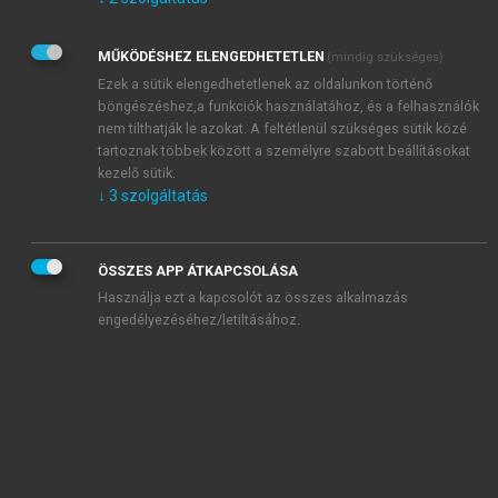
Kérek értesítést az Akadémiai Kiadó Zrt. újdonságairól,
akcióiról.
MŰKÖDÉSHEZ ELENGEDHETETLEN
(mindig szükséges)
Az
Adatkezelési tájékoztatóban
foglaltakat tudomásul
veszem és elfogadom.
Ezek a sütik elengedhetetlenek az oldalunkon történő
Az
Általános vásárlási feltételeket
, valamint a
szotar.net
és a
böngészéshez,a funkciók használatához, és a felhasználók
mersz.hu
oldalak licencszerződéseiben foglaltakat
nem tilthatják le azokat. A feltétlenül szükséges sütik közé
tudomásul veszem és elfogadom.
tartoznak többek között a személyre szabott beállításokat
kezelő sütik.
↓
3
szolgáltatás
KIPRÓBÁLOM
ÖSSZES APP ÁTKAPCSOLÁSA
Használja ezt a kapcsolót az összes alkalmazás
engedélyezéséhez/letiltásához.
MIÉRT ÉRDEMES A MERSZ ONLINE
OKOSKÖNYVTÁRAT HASZNÁLNI?