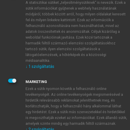
A statisztikai sütiket „teljesítménysütiknek” is nevezik. Ezek a
sütik információkat gyűjtenek a webhely használatának
módjáról, többek között arról, hogy milyen oldalakat keresett
ÚJ FIÓK LÉTREHOZÁSA
fel és milyen linkekre kattintott. Ezek az információk a
1 óra díjmentes hozzáférés
felhasználó azonosítására nem használhatóak, mivel az
adatok összesítettek és anonimizáltak. Céljuk kizárólag a
weboldal funkcióinak javítása. Ezek közé tartoznak a
E-MAIL-CÍM
harmadik féltől származó elemzési szolgáltatásokhoz
tartozó sütik; ilyen elemzési szolgáltatások a
látogatóelemzések, a hőtérképek és a közösségi
NÉV
médiaanalitika.
↓
1
szolgáltatás
JELSZÓ
MARKETING
Ezek a sütik nyomon követik a felhasználó online
tevékenységét. Az online tevékenységek megismerésével a
JELSZÓ ÚJRA
hirdetők relevánsabb reklámokat jeleníthetnek meg, és
korlátozhatják, hogy a felhasználó hány alkalommal láthat
egy hirdetést. Ezek a sütik más szervezetekkel és hirdetőkkel
is megoszthatják ezeket az információkat. Ezek állandó sütik,
Kérek értesítést a MeRSZ újdonságairól, akcióiról.
amelyek szinte mindig egy harmadik féltől származnak.
↓
2
szolgáltatás