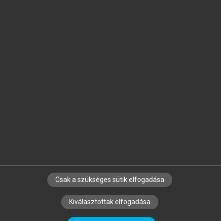
Jelöld meg a számodra fontos részeket, és
készíts
saját
jegyzeteket!
Egyéni előfizetéssel további
MeRSZ+ funkciókat
és
tartalmakat is elérhetsz.
Csak a szükséges sütik elfogadása
SZERZŐKNEK
CÉGEKNEK
KÖNYVTÁROSOKNAK
Kiválasztottak elfogadása
SZERKESZTÉSI ÉS LEKTORÁLÁSI ALAPELVEK