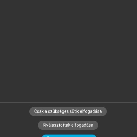
Jelöld meg a számodra fontos részeket, és
készíts
saját
jegyzeteket!
Egyéni előfizetéssel további
MeRSZ+ funkciókat
és
tartalmakat is elérhetsz.
Csak a szükséges sütik elfogadása
SZERZŐKNEK
CÉGEKNEK
KÖNYVTÁROSOKNAK
Kiválasztottak elfogadása
SZERKESZTÉSI ÉS LEKTORÁLÁSI ALAPELVEK