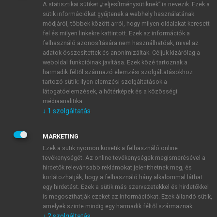
A statisztikai sütiket „teljesítménysütiknek” is nevezik. Ezek a
sütik információkat gyűjtenek a webhely használatának
módjáról, többek között arról, hogy milyen oldalakat keresett
ÚJ FIÓK LÉTREHOZÁSA
fel és milyen linkekre kattintott. Ezek az információk a
1 óra díjmentes hozzáférés
felhasználó azonosítására nem használhatóak, mivel az
adatok összesítettek és anonimizáltak. Céljuk kizárólag a
weboldal funkcióinak javítása. Ezek közé tartoznak a
E-MAIL-CÍM
harmadik féltől származó elemzési szolgáltatásokhoz
tartozó sütik; ilyen elemzési szolgáltatások a
látogatóelemzések, a hőtérképek és a közösségi
NÉV
médiaanalitika.
↓
1
szolgáltatás
JELSZÓ
MARKETING
Ezek a sütik nyomon követik a felhasználó online
tevékenységét. Az online tevékenységek megismerésével a
JELSZÓ ÚJRA
hirdetők relevánsabb reklámokat jeleníthetnek meg, és
korlátozhatják, hogy a felhasználó hány alkalommal láthat
egy hirdetést. Ezek a sütik más szervezetekkel és hirdetőkkel
is megoszthatják ezeket az információkat. Ezek állandó sütik,
Kérek értesítést a MeRSZ újdonságairól, akcióiról.
amelyek szinte mindig egy harmadik féltől származnak.
↓
2
szolgáltatás