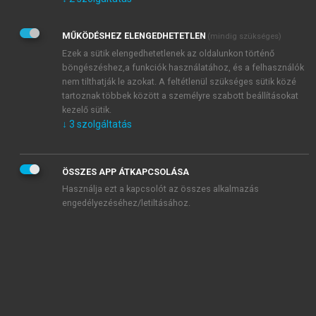
Kérek értesítést az Akadémiai Kiadó Zrt. újdonságairól,
akcióiról.
MŰKÖDÉSHEZ ELENGEDHETETLEN
(mindig szükséges)
Az
Adatkezelési tájékoztatóban
foglaltakat tudomásul
veszem és elfogadom.
Ezek a sütik elengedhetetlenek az oldalunkon történő
Az
Általános vásárlási feltételeket
, valamint a
szotar.net
és a
böngészéshez,a funkciók használatához, és a felhasználók
mersz.hu
oldalak licencszerződéseiben foglaltakat
nem tilthatják le azokat. A feltétlenül szükséges sütik közé
tudomásul veszem és elfogadom.
tartoznak többek között a személyre szabott beállításokat
kezelő sütik.
↓
3
szolgáltatás
KIPRÓBÁLOM
ÖSSZES APP ÁTKAPCSOLÁSA
Használja ezt a kapcsolót az összes alkalmazás
engedélyezéséhez/letiltásához.
MIÉRT ÉRDEMES A MERSZ ONLINE
OKOSKÖNYVTÁRAT HASZNÁLNI?