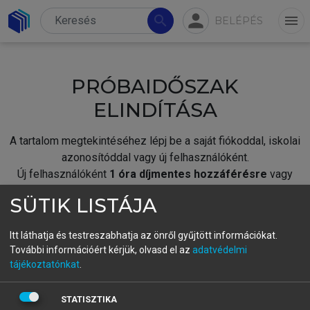
person
search
menu
BELÉPÉS
PRÓBAIDŐSZAK
ELINDÍTÁSA
A tartalom megtekintéséhez lépj be a saját fiókoddal, iskolai
azonosítóddal vagy új felhasználóként.
Új felhasználóként
1 óra díjmentes hozzáférésre
vagy
jogosult.
SÜTIK LISTÁJA
A próbaidőszak elindításához,
jelentkezz
be meglévő
fiókoddal,
vagy hozz létre új fiókot.
Itt láthatja és testreszabhatja az önről gyűjtött információkat.
További információért kérjük, olvasd el az
adatvédelmi
A regisztráció után a
próbaidőszak
automatikusan
elindul.
tájékoztatónkat
.
BELÉPÉS SAJÁT FIÓKKAL
STATISZTIKA